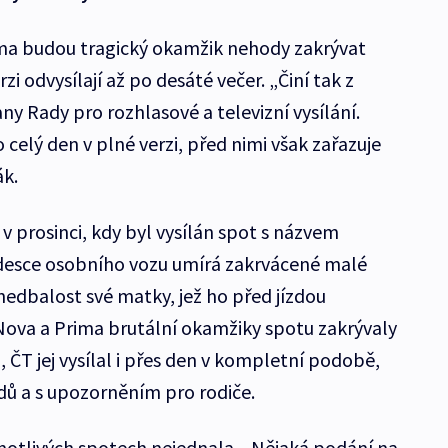
ima budou tragický okamžik nehody zakrývat
i odvysílají až po desáté večer. „Činí tak z
y Rady pro rozhlasové a televizní vysílání.
o celý den v plné verzi, před nimi však zařazuje
ák.
 prosinci, kdy byl vysílán spot s názvem
 desce osobního vozu umírá zakrvácené malé
 nedbalost své matky, jež ho před jízdou
Nova a Prima brutální okamžiky spotu zakrývaly
ČT jej vysílal i přes den v kompletní podobě,
ů a s upozorněním pro rodiče.
dnotlivých spotech nejednala. „Nějaká podání na