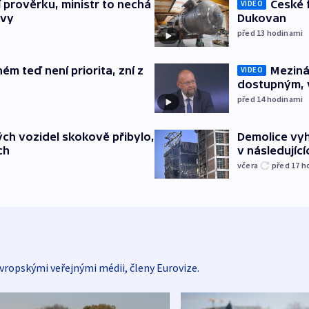
České 
í prověrku, ministr to nechá
VIDEO
Dukovan
ávy
před 13
hodinami
Meziná
ém teď není priorita, zní z
VIDEO
dostupným, 
před 14
hodinami
Demolice vyh
ch vozidel skokově přibylo,
v následujíc
ch
včera
před 17
h
vropskými veřejnými médii, členy Eurovize.