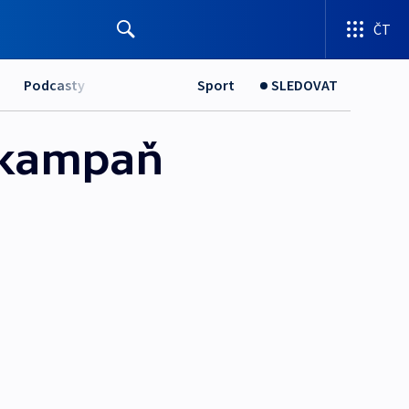
ČT
Podcasty
Sport
SLEDOVAT
á kampaň