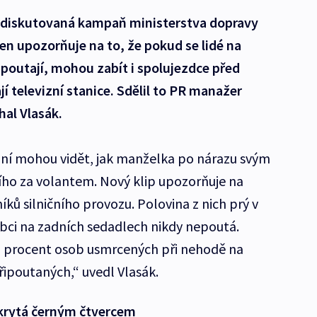
š! diskutovaná kampaň ministerstva dopravy
n upozorňuje na to, že pokud se lidé na
poutají, mohou zabít i spolujezdce před
í televizní stanice. Sdělil to PR manažer
al Vlasák.
ílání mohou vidět, jak manželka po nárazu svým
ího za volantem. Nový klip upozorňuje na
ků silničního provozu. Polovina z nich prý v
obci na zadních sedadlech nikdy nepoutá.
 71 procent osob usmrcených při nehodě na
ipoutaných,“ uvedl Vlasák.
akrytá černým čtvercem