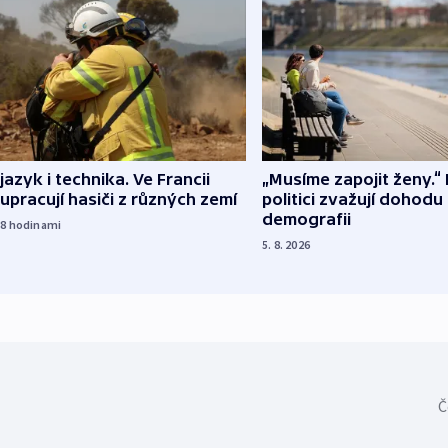
 jazyk i technika. Ve Francii
„Musíme zapojit ženy.“ 
upracují hasiči z různých zemí
politici zvažují dohodu
demografii
18
hodinami
5. 8. 2026
Č