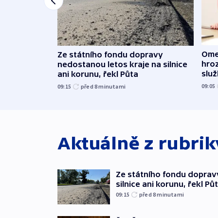
Ome
Ze státního fondu dopravy
hroz
nedostanou letos kraje na silnice
slu
ani korunu, řekl Půta
09:05
09:15
před 8
minutami
Aktuálně z rubri
Ze státního fondu doprav
silnice ani korunu, řekl Pů
09:15
před 8
minutami