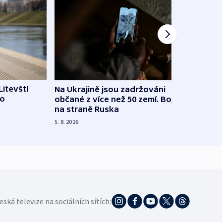
Litevští
Na Ukrajině jsou zadržováni
Španě
 o
občané z více než 50 zemí. Bojovali
dosta
na straně Ruska
4. 8. 20
5. 8. 2026
eská televize na sociálních sítích: