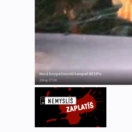
Nová bezpečnostní kampaň BESIPu
Zdroj:
ČT24