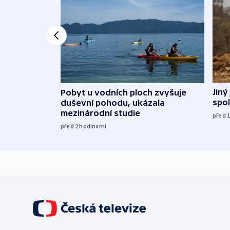
Jiný
Pobyt u vodních ploch zvyšuje
spol
duševní pohodu, ukázala
mezinárodní studie
před 
před 2
hodinami