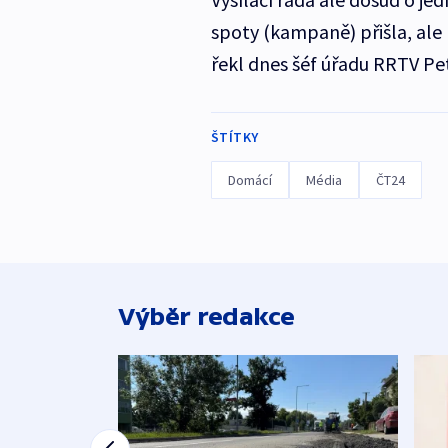
spoty (kampaně) přišla, ale
řekl dnes šéf úřadu RRTV Pet
ŠTÍTKY
Domácí
Média
ČT24
Výběr redakce