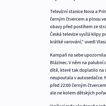
Televizní stanice Nova a Pr
černým čtvercem a plnou verz
obavy před postihem ze stran
Česká televize vysílá klipy p
krátké varování,“ uvedl Vlas
Kampaň na sebe upozornila v
Blázinec. V něm na palubní
dítě, které tak doplatilo na
neupoutala v autosedačce. 
před 22:00 černým čtvercem, 
ale ne kolem dětských pořad
Vysílací rada ale dosud o je