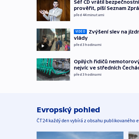
Šéf ČD vrátil bezpečnostn
prověřit, píší Seznam Zpr
před 44
minutami
Zvýšení slev na jízdn
VIDEO
vlády
před 3
hodinami
Opilých řidičů nemotorový
nejvíc ve středních Čechá
před 3
hodinami
Evropský pohled
ČT24 každý den vybírá z obsahu publikovaného e