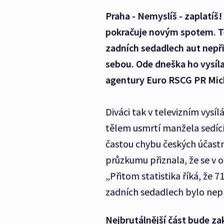
Praha - Nemyslíš - zaplatí
pokračuje novým spotem. Te
zadních sedadlech aut nepři
sebou. Ode dneška ho vysílaj
agentury Euro RSCG PR Mich
Diváci tak v televizním vys
tělem usmrtí manžela sedíc
častou chybu českých účastní
průzkumu přiznala, že se v 
„Přitom statistika říká, že
zadních sedadlech bylo nepř
Nejbrutálnější část bude z