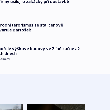
firmy usilují o zakázky při dostavbě
rodní terorismus se stal cenově
varuje Bartošek
ořelé výškové budovy ve Zlíně začne až
ích dnech
odinami