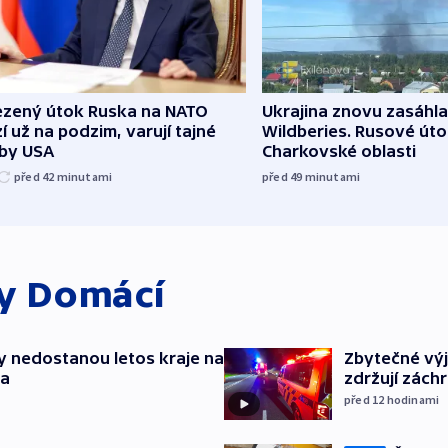
zený útok Ruska na NATO
Ukrajina znovu zasáhla
í už na podzim, varují tajné
Wildberies. Rusové útoč
žby USA
Charkovské oblasti
před 42
minutami
před 49
minutami
ky
Domácí
y nedostanou letos kraje na
Zbytečné výj
ta
zdržují zách
před 12
hodinami