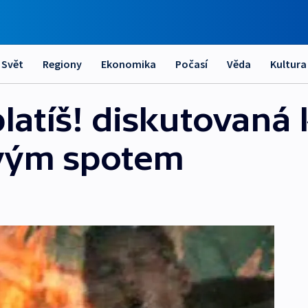
Svět
Regiony
Ekonomika
Počasí
Věda
Kultura
platíš! diskutovan
vým spotem