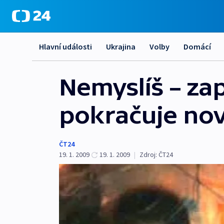
Hlavní události
Ukrajina
Volby
Domácí
Nemyslíš – za
pokračuje no
ČT24
19. 1. 2009
19. 1. 2009
|
Zdroj:
ČT24