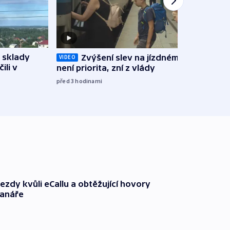
 sklady
Opil
Zvýšení slev na jízdném teď
VIDEO
ili v
vozid
není priorita, zní z vlády
stře
před 3
hodinami
před 3
ezdy kvůli eCallu a obtěžující hovory
ranáře