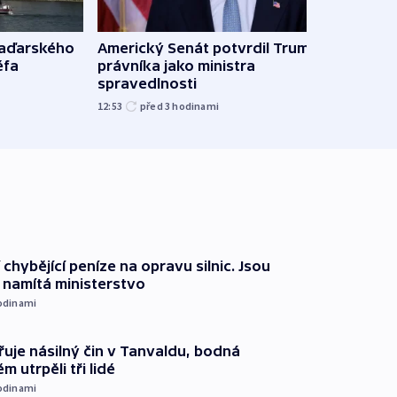
maďarského
Americký Senát potvrdil Trumpova
Ruský
éfa
právníka jako ministra
čtyři 
spravedlnosti
08:20
12:53
před 3
hodinami
 chybějící peníze na opravu silnic. Jsou
namítá ministerstvo
odinami
řuje násilný čin v Tanvaldu, bodná
m utrpěli tři lidé
odinami