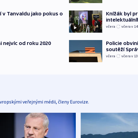
í v Tanvaldu jako pokus o
Knížák byl 
intelektuální
včera
včera v 14
i nejvíc od roku 2020
Policie obvin
soutěží Sprá
včera
včera v 13
vropskými veřejnými médii, členy Eurovize.