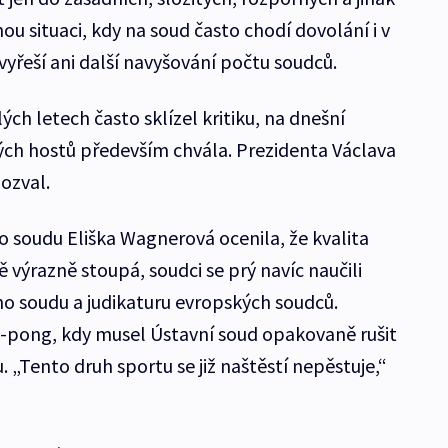
u situaci, kdy na soud často chodí dovolání i v
yřeší ani další navyšování počtu soudců.
ých letech často sklízel kritiku, na dnešní
ých hostů především chvála. Prezidenta Václava
ozval.
soudu Eliška Wagnerová ocenila, že kvalita
výrazně stoupá, soudci se prý navíc naučili
o soudu a judikaturu evropských soudců.
g-pong, kdy musel Ústavní soud opakovaně rušit
 „Tento druh sportu se již naštěstí nepěstuje,“