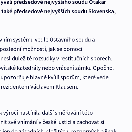
, bývalí předsedové nejvyššího soudu Otakar
a také předsedové nejvyšších soudů Slovenska,
ávním systému vedle Ústavního soudu a
poslední možností, jak se domoci
ynesl důležité rozsudky v restitučních sporech,
tovítské katedrály nebo vrácení zámku Opočno.
 upozorňuje hlavně kvůli sporům, které vede
 prezidentem Václavem Klausem.
 výročí nastínila další směřování této
it své vnímání v české justici a zachovat si
t jen do zásadních, složitých, rozporných a jinak