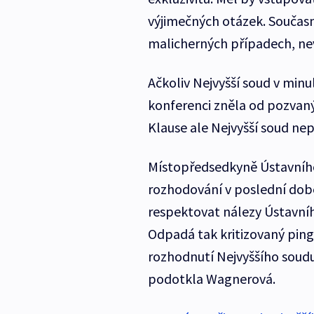
výjimečných otázek. Současno
malicherných případech, nev
Ačkoliv Nejvyšší soud v minul
konferenci zněla od pozvan
Klause ale Nejvyšší soud nep
Místopředsedkyně Ústavního 
rozhodování v poslední době 
respektovat nálezy Ústavníh
Odpadá tak kritizovaný pin
rozhodnutí Nejvyššího soudu.
podotkla Wagnerová.