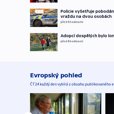
Policie vyšetřuje pobodán
vraždu na dvou osobách
před 6
hodinami
Adopcí dospělých bylo lon
před 8
hodinami
Evropský pohled
ČT24 každý den vybírá z obsahu publikovaného e