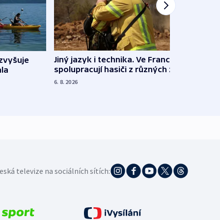
Jiný jazyk i technika. Ve Francii
zvyšuje
„Musí
spolupracují hasiči z různých zemí
la
polit
demo
6. 8. 2026
5. 8. 20
eská televize na sociálních sítích: