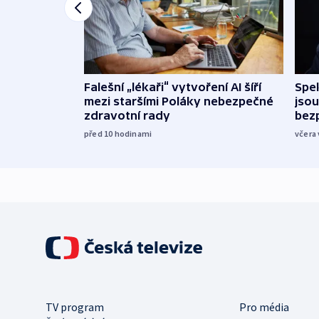
Falešní „lékaři“ vytvoření AI šíří
Spe
mezi staršími Poláky nebezpečné
jsou
zdravotní rady
bez
před 10
hodinami
včera 
TV program
Pro média