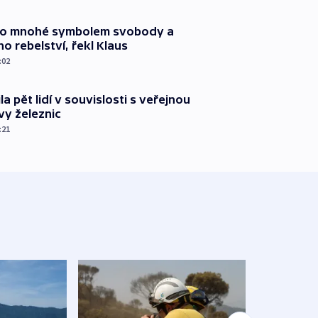
pro mnohé symbolem svobody a
ho rebelství, řekl Klaus
:02
ila pět lidí v souvislosti s veřejnou
vy železnic
:21