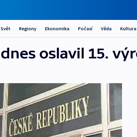
Svět
Regiony
Ekonomika
Počasí
Věda
Kultura
dnes oslavil 15. výr