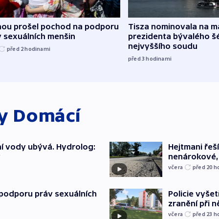
hou prošel pochod na podporu
Tisza nominovala na 
v sexuálních menšin
prezidenta bývalého š
nejvyššího soudu
před 2
hodinami
před 3
hodinami
ky
Domácí
í vody ubývá. Hydrolog:
Hejtmani řeší
y
nenárokové, 
včera
před 20
h
podporu práv sexuálních
Policie vyšet
zranění při ně
včera
před 23
h