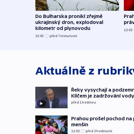
Do Bulharska pronikl zřejmě
Pra
ukrajinský dron, explodoval
prá
kilometr od plynovodu
12:02
13:05
před 7
minutami
Aktuálně z rubri
Řeky vysychají a podzemn
Klíčem je zadržování vod
před 1
hodinou
Prahou prošel pochod na 
menšin
12:02
před 2
hodinami