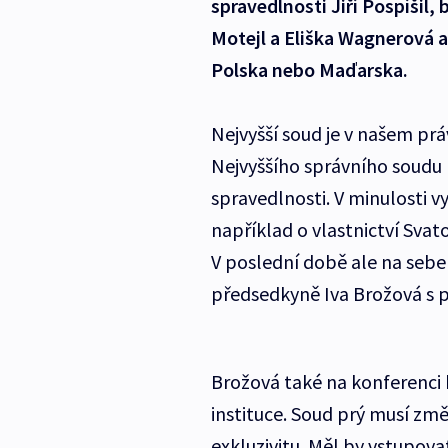
spravedlnosti Jiří Pospíšil
Motejl a Eliška Wagnerová 
Polska nebo Maďarska.
Nejvyšší soud je v našem pr
Nejvyššího správního soudu 
spravedlnosti. V minulosti v
například o vlastnictví Sva
V poslední době ale na sebe
předsedkyně Iva Brožová s
Brožová také na konferenci k
instituce. Soud prý musí změn
exkluzivitu. Měl by vstupova