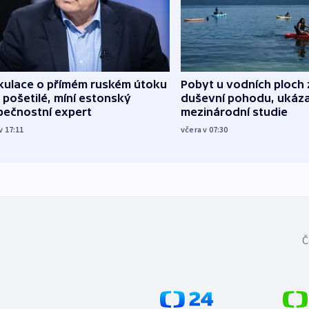
kulace o přímém ruském útoku
Pobyt u vodních ploch 
 pošetilé, míní estonský
duševní pohodu, ukáza
pečnostní expert
mezinárodní studie
v 17:11
včera v 07:30
Č