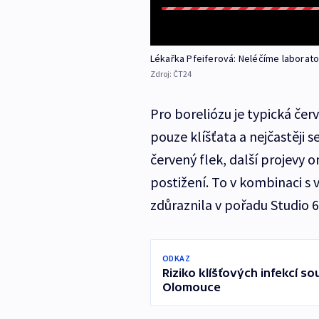
Lékařka Pfeiferová: Neléčíme laborator
Zdroj:
ČT24
Pro boreliózu je typická če
pouze klíšťata a nejčastěji s
červený flek, další projevy
postižení. To v kombinaci s 
zdůraznila v pořadu Studio 6
ODKAZ
Riziko klíšťových infekcí so
Olomouce