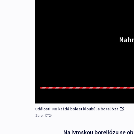
Nahr
Události: Ne každá bolest kloubů je borelióza
Zdroj:
ČT24
Na lymskou boreliózu se občas