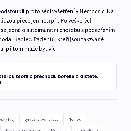
odstoupil proto sérii vyšetření v Nemocnici Na
liózou přece jen netrpí. „Po veškerých
že se jedná o autoimunitní chorobu s podezřením
dodal Kadlec. Pacientů, kteří jsou takzvaně
zu, přitom může být víc.
starou teorii o přechodu borelie z klíštěte.
u
ský kraj
Lymeská borrelióza
Nemoc
Benátky nad Jizerou
Medicína
Infektologie