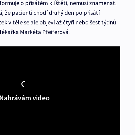
informuje o přisátém klíštěti, nemusí znamenat,
, že pacienti chodí druhý den po přisátí
ek v těle se ale objeví až čtyři nebo šest týdnů
 lékařka Markéta Pfeiferová.
Nahrávám video