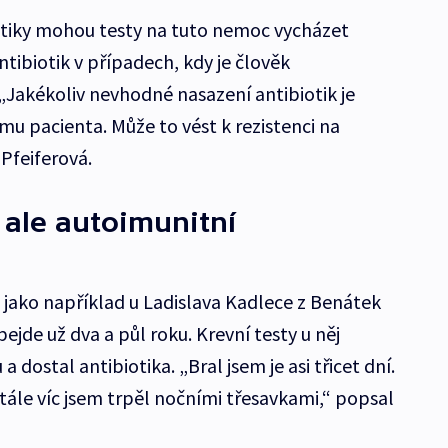
otiky mohou testy na tuto nemoc vycházet
tibiotik v případech, kdy je člověk
„Jakékoliv nevhodné nasazení antibiotik je
mu pacienta. Může to vést k rezistenci na
 Pfeiferová.
 ale autoimunitní
 jako například u Ladislava Kadlece z Benátek
ejde už dva a půl roku. Krevní testy u něj
 dostal antibiotika. „Bral jsem je asi třicet dní.
tále víc jsem trpěl nočními třesavkami,“ popsal