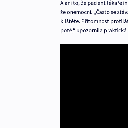
A ani to, že pacient lékaře 
že onemocní. „Často se stává
klíštěte. Přítomnost protilát
poté,“ upozornila praktická