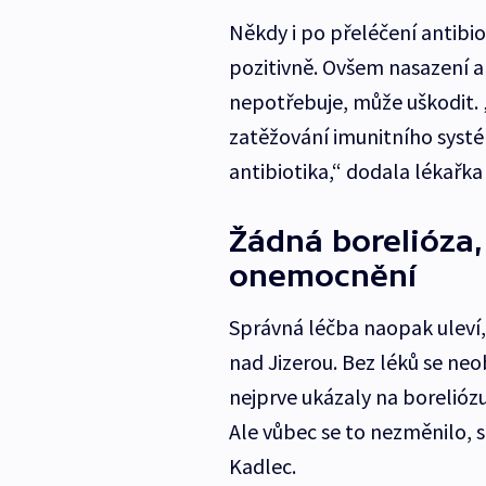
Někdy i po přeléčení antibi
pozitivně. Ovšem nasazení an
nepotřebuje, může uškodit. 
zatěžování imunitního systé
antibiotika,“ dodala lékařka
Žádná borelióza,
onemocnění
Správná léčba naopak uleví,
nad Jizerou. Bez léků se neob
nejprve ukázaly na boreliózu a
Ale vůbec se to nezměnilo, s
Kadlec.