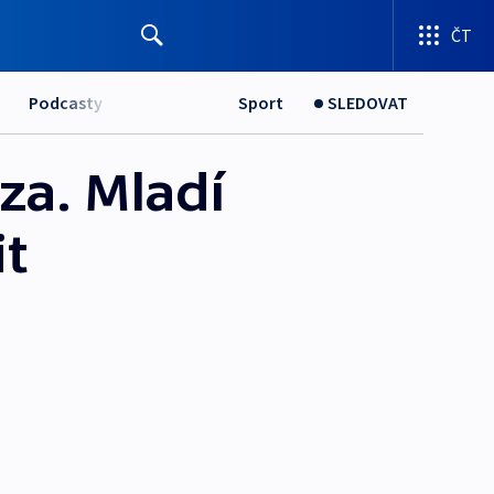
ČT
Podcasty
Sport
SLEDOVAT
za. Mladí
it