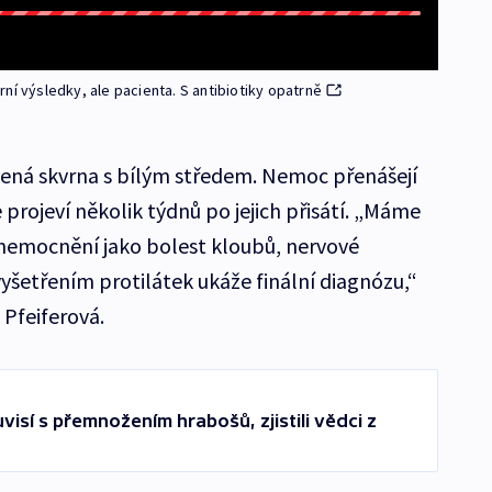
ní výsledky, ale pacienta. S antibiotiky opatrně
rvená skvrna s bílým středem. Nemoc přenášejí
e projeví několik týdnů po jejich přisátí. „Máme
 onemocnění jako bolest kloubů, nervové
vyšetřením protilátek ukáže finální diagnózu,“
 Pfeiferová.
uvisí s přemnožením hrabošů, zjistili vědci z