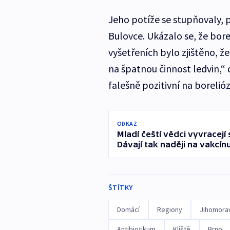
Jeho potíže se stupňovaly, p
Bulovce. Ukázalo se, že bore
vyšetřeních bylo zjištěno, 
na špatnou činnost ledvin,“ 
falešně pozitivní na borelió
ODKAZ
Mladí čeští vědci vyvracejí 
Dávají tak naději na vakcín
ŠTÍTKY
Domácí
Regiony
Jihomorav
Antibiotikum
Klíště
Brno