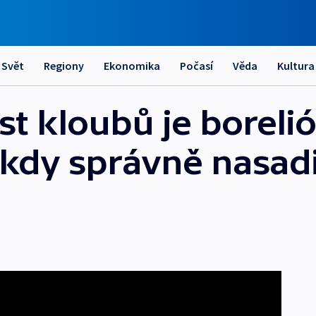
Svět
Regiony
Ekonomika
Počasí
Věda
Kultura
t kloubů je borelió
i, kdy správně nasad