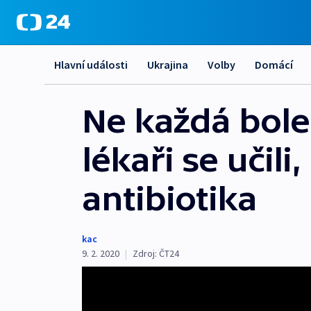
Hlavní události
Ukrajina
Volby
Domácí
Ne každá boles
lékaři se učil
antibiotika
kac
9. 2. 2020
|
Zdroj:
ČT24