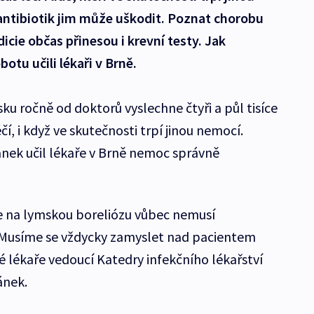
antibiotik jim může uškodit. Poznat chorobu
icie občas přinesou i krevní testy. Jak
otu učili lékaři v Brně.
esku ročně od doktorů vyslechne čtyři a půl tisíce
léčí, i když ve skutečnosti trpí jinou nemocí.
ánek učil lékaře v Brně nemoc správně
ie na lymskou boreliózu vůbec nemusí
. Musíme se vždycky zamyslet nad pacientem
 lékaře vedoucí Katedry infekčního lékařství
ánek.