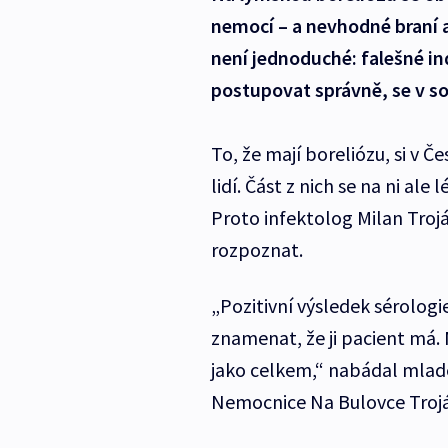
nemocí – a nevhodné braní 
není jednoduché: falešné ind
postupovat správně, se v sob
To, že mají boreliózu, si v Č
lidí. Část z nich se na ni ale 
Proto infektolog Milan Troj
rozpoznat.
„Pozitivní výsledek sérolog
znamenat, že ji pacient má
jako celkem,“ nabádal mladé
Nemocnice Na Bulovce Troj