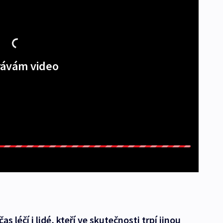
ávám video
 léčí i lidé, kteří ve skutečnosti trpí jinou