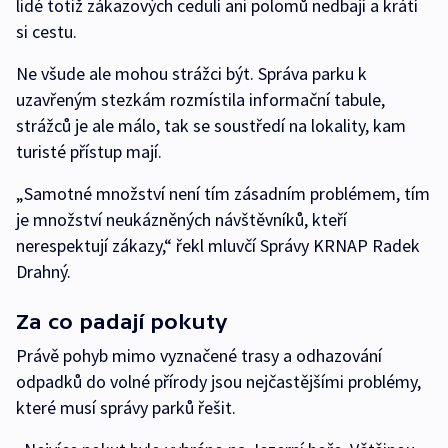
lidé totiž zákazových cedulí ani polomů nedbají a krátí
si cestu.
Ne všude ale mohou strážci být. Správa parku k
uzavřeným stezkám rozmístila informační tabule,
strážců je ale málo, tak se soustředí na lokality, kam
turisté přístup mají.
„Samotné množství není tím zásadním problémem, tím
je množství neukázněných návštěvníků, kteří
nerespektují zákazy,“ řekl mluvčí Správy KRNAP Radek
Drahný.
Za co padají pokuty
Právě pohyb mimo vyznačené trasy a odhazování
odpadků do volné přírody jsou nejčastějšími problémy,
které musí správy parků řešit.