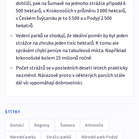
dohlíží, pak na Šumavě na jednoho strážce připadá 6
500 hektarů, v Krokonoších v průměru 3 000 hektarů,
v Českém Švýcarsku je to 5 500 a v Podyjí 2 500
hekatrů.
Vedení parků se shodují, že ideální poměr by byl jeden
strážce na zhruba jeden tisíc hektarů. K tomu ale
správám chybí peníze na tabulková místa. Například
krkonošské kolem 15 milionů ročně.
Počet strážců se v posledních deseti letech prakticky
nezměnil. Nárazově proto v některých parcích stále
dál víc vypomáhají dobrovolníci.
ŠTÍTKY
Domácí
Regiony
Šumava
Krkonoše
Národní parky
Strážci parků
Národní park Podyjí