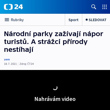
Sport
SLEDOVAT
Rubriky
Národní parky zažívají nápor
turistů. A strážci přírody
nestíhají
zem
18. 7. 2021
|
Zdroj:
ČT24
Nahrávám video