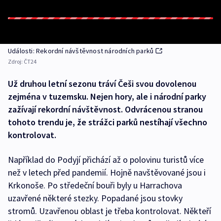
Události: Rekordní návštěvnost národních parků
Zdroj:
ČT24
Už druhou letní sezonu tráví Češi svou dovolenou
zejména v tuzemsku. Nejen hory, ale i národní parky
zažívají rekordní návštěvnost. Odvrácenou stranou
tohoto trendu je, že strážci parků nestíhají všechno
kontrolovat.
Například do Podyjí přichází až o polovinu turistů více
než v letech před pandemií. Hojně navštěvované jsou i
Krkonoše. Po středeční bouři byly u Harrachova
uzavřené některé stezky. Popadané jsou stovky
stromů. Uzavřenou oblast je třeba kontrolovat. Někteří