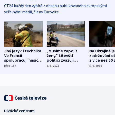
ČT24 každý den vybírá z obsahu publikovaného evropskými
veřejnými médii, členy Eurovize.
Jiný jazyk i technika.
„Musíme zapojit
Na Ukrajině j
Ve Francii
ženy.“ Litevští
zadržováni o
spolupracují hasiči z
politici zvažují
z více než 50 
různých zemí
dohodu o
Bojovali na s
před 13
h
5. 8. 2026
5. 8. 2026
demografii
Ruska
Divácké centrum