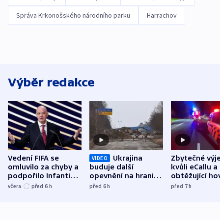
Správa Krkonošského národního parku
Harrachov
Výběr redakce
Vedení FIFA se
Ukrajina
Zbytečné výj
VIDEO
omluvilo za chyby a
buduje další
kvůli eCallu a
podpořilo Infantina.
opevnění na hranici
obtěžující ho
UEFA trvá na
s Běloruskem
zdržují záchr
včera
před 6
h
před 6
h
před 7
h
bojkotu