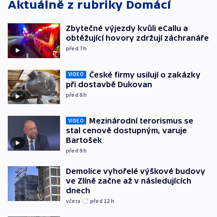
Aktuálně z rubriky
Domácí
Zbytečné výjezdy kvůli eCallu a
obtěžující hovory zdržují záchranáře
před 7
h
České firmy usilují o zakázky
VIDEO
při dostavbě Dukovan
před 8
h
Mezinárodní terorismus se
VIDEO
stal cenově dostupným, varuje
Bartošek
před 9
h
Demolice vyhořelé výškové budovy
ve Zlíně začne až v následujících
dnech
včera
před 12
h