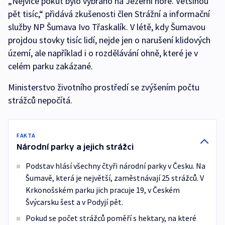
„Nejvíce pokut bylo vybráno na Jezerní hoře. Většinou
pět tisíc,“ přidává zkušenosti člen Strážní a informační
služby NP Šumava Ivo Třaskalík. V létě, kdy Šumavou
projdou stovky tisíc lidí, nejde jen o narušení klidových
území, ale například i o rozdělávání ohně, které je v
celém parku zakázané.
Ministerstvo životního prostředí se zvýšením počtu
strážců nepočítá.
FAKTA
Národní parky a jejich strážci
Podstav hlásí všechny čtyři národní parky v Česku. Na
Šumavě, která je největší, zaměstnávají 25 strážců. V
Krkonošském parku jich pracuje 19, v Českém
Švýcarsku šest a v Podyjí pět.
Pokud se počet strážců poměří s hektary, na které