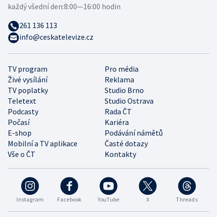
každý všední den:
8:00—16:00 hodin
261 136 113
info@ceskatelevize.cz
TV program
Pro média
Živé vysílání
Reklama
TV poplatky
Studio Brno
Teletext
Studio Ostrava
Podcasty
Rada ČT
Počasí
Kariéra
E-shop
Podávání námětů
Mobilní a TV aplikace
Časté dotazy
Vše o ČT
Kontakty
Instagram
Facebook
YouTube
X
Threads