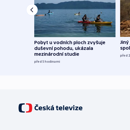
Jiný
Pobyt u vodních ploch zvyšuje
spol
duševní pohodu, ukázala
mezinárodní studie
před 
před 5
hodinami