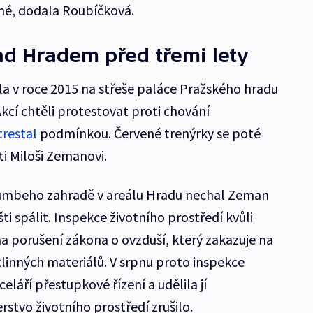
cné, dodala Roubíčková.
ad Hradem před třemi lety
la v roce 2015 na střeše paláce Pražského hradu
kcí chtěli protestovat proti chování
restal
podmínkou. Červené trenýrky se poté
i Miloši Zemanovi.
 Lumbeho zahradě v areálu Hradu nechal Zeman
i spálit. Inspekce životního prostředí kvůli
 porušení zákona o ovzduší, který zakazuje na
stlinných materiálů. V srpnu proto inspekce
eláří přestupkové řízení a udělila jí
stvo životního prostředí zrušilo.