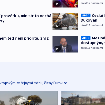
před 15
hodinami
České 
í prověrku, ministr to nechá
VIDEO
Dukovan
ávy
před 16
hodinami
Meziná
ém teď není priorita, zní z
VIDEO
dostupným, 
před 17
hodinami
vropskými veřejnými médii, členy Eurovize.