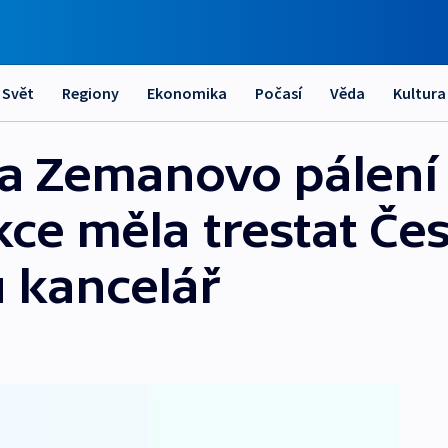
Svět
Regiony
Ekonomika
Počasí
Věda
Kultura
a Zemanovo pálení 
kce měla trestat Če
 kancelář