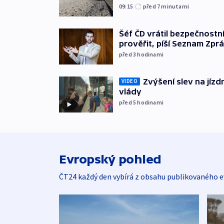
09:15
před 7
minutami
Šéf ČD vrátil bezpečnostn
prověřit, píší Seznam Zpr
před 3
hodinami
Zvýšení slev na jízdn
VIDEO
vlády
před 5
hodinami
Evropský pohled
ČT24 každý den vybírá z obsahu publikovaného e