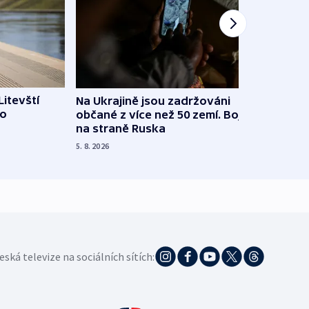
Litevští
Na Ukrajině jsou zadržováni
Španě
 o
občané z více než 50 zemí. Bojovali
dosta
na straně Ruska
4. 8. 20
5. 8. 2026
eská televize na sociálních sítích: