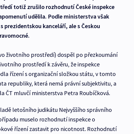
tředí totiž zrušilo rozhodnutí České inspekce
napomenutí udělila. Podle ministerstva však
 s prezidentskou kanceláří, ale s Českou
pravomocné.
vo životního prostředí) dospěl po přezkoumání
ivotního prostředí k závěru, že inspekce
la řízení s organizační složkou státu, v tomto
ta republiky, která nemá právní subjektivitu, a
kla ČT mluvčí ministerstva Petra Roubíčková.
kladě letošního judikátu Nejvyššího správního
řípadu muselo rozhodnutí inspekce o
kové řízení zastavit pro nicotnost. Rozhodnutí