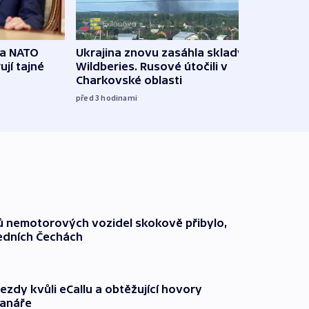
na NATO
Ukrajina znovu zasáhla sklady
VIDEO
ují tajné
Wildberies. Rusové útočili v
není 
Charkovské oblasti
před 5
před 3
hodinami
čů nemotorových vozidel skokově přibylo,
ředních Čechách
ezdy kvůli eCallu a obtěžující hovory
ranáře