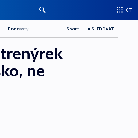
ČT
Podcasty
Sport
SLEDOVAT
trenýrek
sko, ne