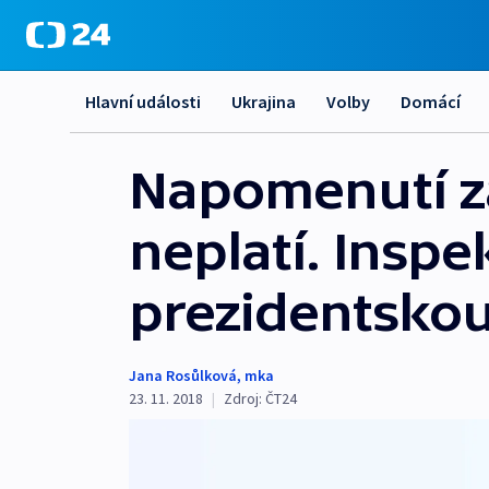
Hlavní události
Ukrajina
Volby
Domácí
Napomenutí z
neplatí. Inspe
prezidentskou
Jana Rosůlková
,
mka
23. 11. 2018
|
Zdroj:
ČT24