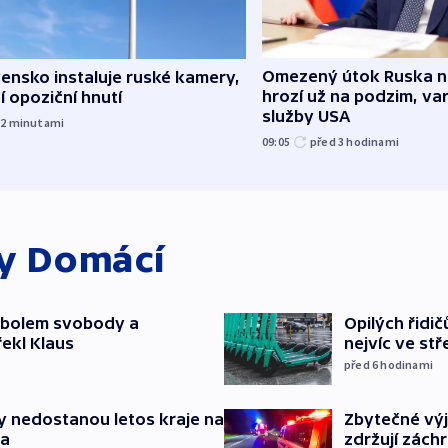
Omezený útok Ruska 
ensko instaluje ruské kamery,
hrozí už na podzim, var
í opoziční hnutí
služby USA
12
minutami
09:05
před 3
hodinami
ky
Domácí
mbolem svobody a
Opilých řidi
řekl Klaus
nejvíc ve st
před 6
hodinami
Zbytečné výj
y nedostanou letos kraje na
zdržují zách
ta