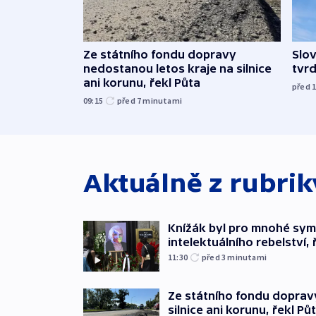
Ze státního fondu dopravy
Slov
nedostanou letos kraje na silnice
tvrd
ani korunu, řekl Půta
před 
09:15
před 7
minutami
Aktuálně z rubri
Knížák byl pro mnohé sy
intelektuálního rebelství, 
11:30
před 3
minutami
Ze státního fondu doprav
silnice ani korunu, řekl Pů