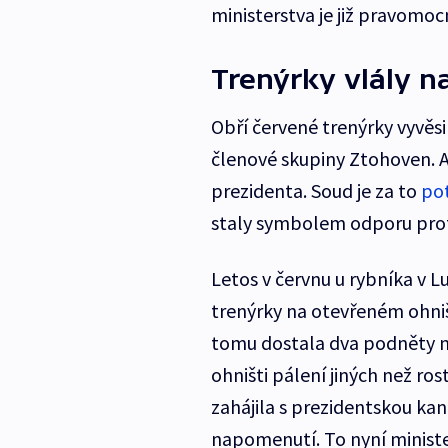
ministerstva je již pravomo
Trenýrky vlály n
Obří červené trenýrky vyvěsi
členové skupiny Ztohoven. A
prezidenta. Soud je za to
pot
staly symbolem odporu prot
Letos v červnu u rybníka v
trenýrky na otevřeném ohništ
tomu dostala dva podněty na
ohništi pálení jiných než ro
zahájila s prezidentskou kanc
napomenutí. To nyní minister