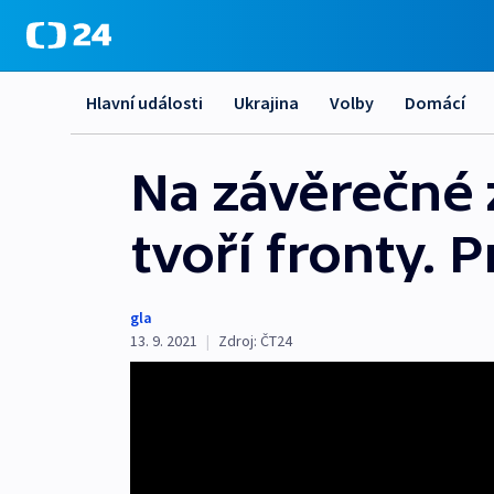
Hlavní události
Ukrajina
Volby
Domácí
Na závěrečné 
tvoří fronty. 
gla
13. 9. 2021
|
Zdroj:
ČT24