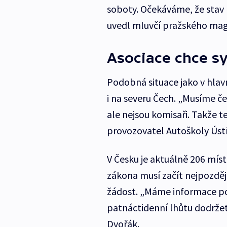
soboty. Očekáváme, že stav 
uvedl mluvčí pražského mag
Asociace chce s
Podobná situace jako v hlav
i na severu Čech. „Musíme ček
ale nejsou komisaři. Takže 
provozovatel Autoškoly Úst
V Česku je aktuálně 206 mís
zákona musí začít nejpozději
žádost. „Máme informace po
patnáctidenní lhůtu dodržet,
Dvořák.