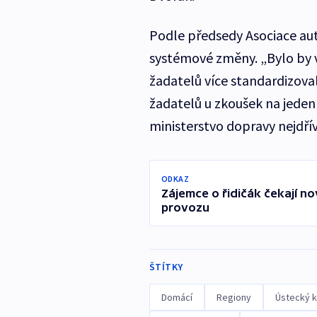
Podle předsedy Asociace aut
systémové změny. „Bylo by 
žadatelů více standardizoval
žadatelů u zkoušek na jeden
ministerstvo dopravy nejdří
ODKAZ
Zájemce o řidičák čekají no
provozu
ŠTÍTKY
Domácí
Regiony
Ústecký k