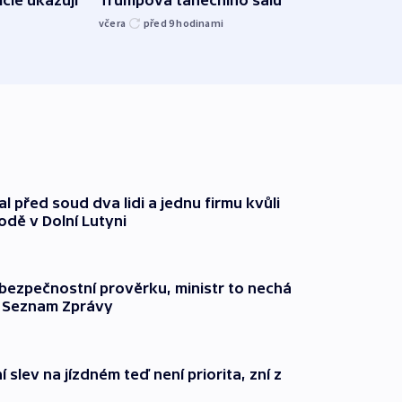
kriti
včera
před 9
hodinami
před 9
l před soud dva lidi a jednu firmu kvůli
odě v Dolní Lutyni
l bezpečnostní prověrku, ministr to nechá
ší Seznam Zprávy
 slev na jízdném teď není priorita, zní z