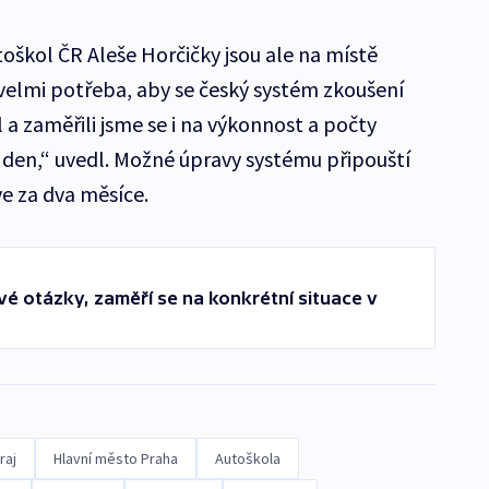
oškol ČR Aleše Horčičky jsou ale na místě
velmi potřeba, aby se český systém zkoušení
 a zaměřili jsme se i na výkonnost a počty
 den,“ uvedl. Možné úpravy systému připouští
ve za dva měsíce.
vé otázky, zaměří se na konkrétní situace v
raj
Hlavní město Praha
Autoškola