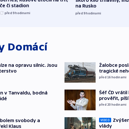
če či stadion
na Rusko
před 9
hodinami
před 9
hodinami
ky
Domácí
íze na opravu silnic. Jsou
Žalobce posla
terstvo
tragické neh
před 16
hodinami
Šéf ČD vráti
čin v Tanvaldu, bodná
prověřit, pí
lidé
před 20
hodinami
Zvýšení
mbolem svobody a
VIDEO
vlády
řekl Klaus