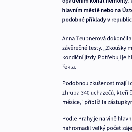
opatřením konat nemohly. Ne
hlavním městě nebo na Úste
podobné příklady v republic
Anna Teubnerová dokončila k
závěrečné testy. „Zkoušky 
kondiční jízdy. Potřebuji je
řekla.
Podobnou zkušenost mají i da
zhruba 340 uchazečů, kteří č
měsíce,“ přiblížila zástup
Podle Prahy je na vině hlav
nahromadil velký počet záje