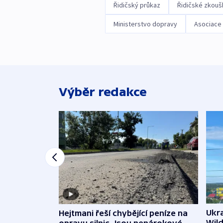
Řidičský průkaz
Řidičské zkouš
Ministerstvo dopravy
Asociace 
Výběr redakce
Ukra
Hejtmani řeší chybějící peníze na
Wild
opravu silnic. Jsou nenárokové,