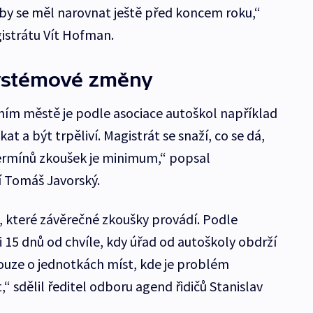
by se měl narovnat ještě před koncem roku,“
istrátu Vít Hofman.
ystémové změny
ním městě je podle asociace autoškol například
at a být trpěliví. Magistrát se snaží, co se dá,
termínů zkoušek je minimum,“ popsal
í Tomáš Javorský.
t, které závěrečné zkoušky provádí. Podle
 15 dnů od chvíle, kdy úřad od autoškoly obdrží
uze o jednotkách míst, kde je problém
“ sdělil ředitel odboru agend řidičů Stanislav