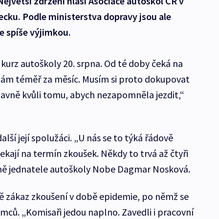
jvětší zdržení hlásí Asociace autoškol ČR v
cku. Podle ministerstva dopravy jsou ale
e spíše výjimkou.
urz autoškoly 20. srpna. Od té doby čeká na
mám téměř za měsíc. Musím si proto dokupovat
 hlavně kvůli tomu, abych nezapomněla jezdit,“
lší její spolužáci. „U nás se to týká řádově
ekají na termín zkoušek. Někdy to trvá až čtyři
kyně jednatele autoškoly Nobe Dagmar Nosková.
ně zákaz zkoušení v době epidemie, po němž se
mců. „Komisaři jedou naplno. Zavedli i pracovní