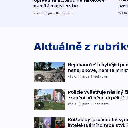
hasi
namítá ministerstvo
včera
včera
před 8
hodinami
Aktuálně z rubri
Hejtmani řeší chybějící pen
nenárokové, namítá minis
včera
před 8
hodinami
Policie vyšetřuje násilný 
zranění při něm utrpěli tři 
včera
před 11
hodinami
Knížák byl pro mnohé sy
intelektuálního rebelství, 