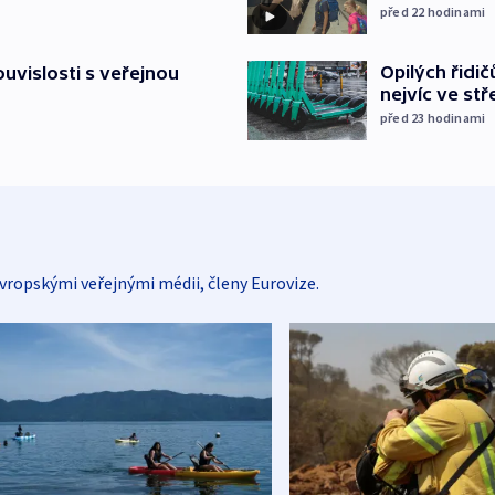
před 22
hodinami
Opilých řidi
souvislosti s veřejnou
nejvíc ve st
před 23
hodinami
vropskými veřejnými médii, členy Eurovize.