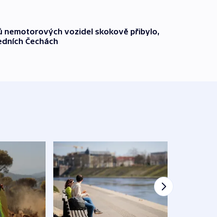
čů nemotorových vozidel skokově přibylo,
ředních Čechách