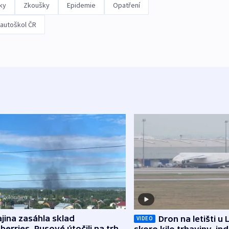
ky
Zkoušky
Epidemie
Opatření
autoškol ČR
jina zasáhla sklad
Dron na letišti u 
VIDEO
berries, Rusové útočili na trh,
skoro kilo trhaviny, ind