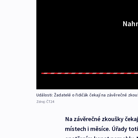
Nahr
Události: Žadatelé o řidičák čekají na závěrečné zko
Zdroj:
ČT24
Na závěrečné zkoušky čekají
místech i měsíce. Úřady tot