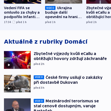
Vedení FIFA se
Ukrajina
Zbytečné výj
VIDEO
omluvilo za chyby a
buduje další
kvůli eCallu a
podpořilo Infantina.
opevnění na hranici
obtěžující ho
UEFA trvá na
s Běloruskem
zdržují záchr
17:34
před 1
h
před 1
h
před 2
h
bojkotu
Aktuálně z rubriky
Domácí
Zbytečné výjezdy kvůli eCallu a
obtěžující hovory zdržují záchranáře
před 2
h
České firmy usilují o zakázky
VIDEO
při dostavbě Dukovan
před 3
h
Mezinárodní terorismus se
VIDEO
stal cenově dostupným, varuje
Bartošek