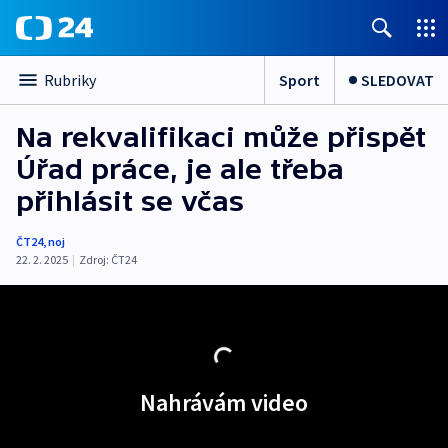
Sport
SLEDOVAT
Rubriky
Na rekvalifikaci může přispět
Úřad práce, je ale třeba
přihlásit se včas
ČT24
,
noj
22. 2. 2025
|
Zdroj:
ČT24
Nahrávám video