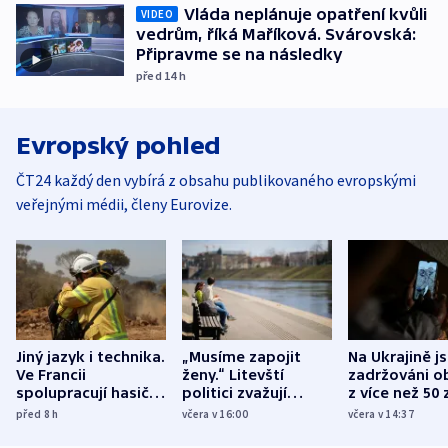
Vláda neplánuje opatření kvůli
VIDEO
vedrům, říká Maříková. Svárovská:
Připravme se na následky
před 14
h
Evropský pohled
ČT24 každý den vybírá z obsahu publikovaného evropskými
veřejnými médii, členy Eurovize.
Jiný jazyk i technika.
„Musíme zapojit
Na Ukrajině j
Ve Francii
ženy.“ Litevští
zadržováni o
spolupracují hasiči z
politici zvažují
z více než 50 
různých zemí
dohodu o
Bojovali na s
před 8
h
včera v 16:00
včera v 14:37
demografii
Ruska