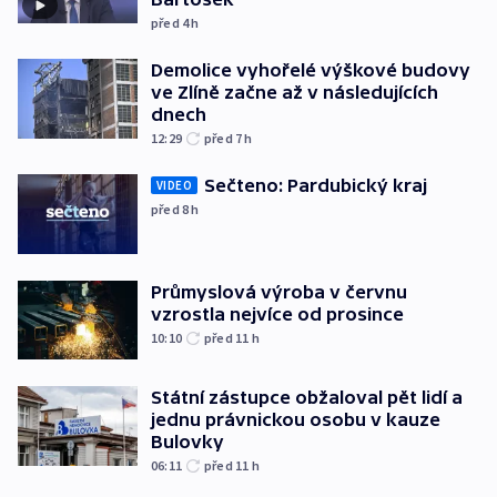
před 4
h
Demolice vyhořelé výškové budovy
ve Zlíně začne až v následujících
dnech
12:29
před 7
h
Sečteno: Pardubický kraj
VIDEO
před 8
h
Průmyslová výroba v červnu
vzrostla nejvíce od prosince
10:10
před 11
h
Státní zástupce obžaloval pět lidí a
jednu právnickou osobu v kauze
Bulovky
06:11
před 11
h