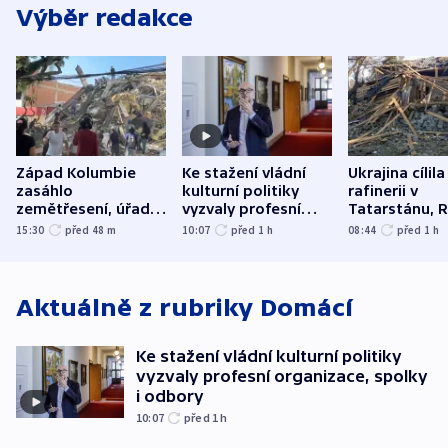
Výběr redakce
Západ Kolumbie
Ke stažení vládní
Ukrajina cílila
zasáhlo
kulturní politiky
rafinerii v
zemětřesení, úřady
vyzvaly profesní
Tatarstánu, 
hlásí přes sto obětí
organizace, spolky i
útočilo na mě
15:30
před 48
m
10:07
před 1
h
08:44
před 1
h
odbory
benzinky či s
WHO
Aktuálně z rubriky
Domácí
Ke stažení vládní kulturní politiky
vyzvaly profesní organizace, spolky
i odbory
10:07
před 1
h