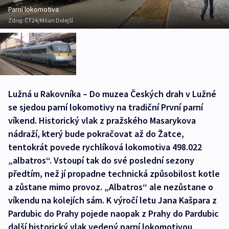
Parní lokomotiva
Zdroj:
ČT24/Milan Dolejší
Lužná u Rakovníka – Do muzea Českých drah v Lužné
se sjedou parní lokomotivy na tradiční První parní
víkend. Historický vlak z pražského Masarykova
nádraží, který bude pokračovat až do Žatce,
tentokrát povede rychlíková lokomotiva 498.022
„albatros“. Vstoupí tak do své poslední sezony
předtím, než jí propadne technická způsobilost kotle
a zůstane mimo provoz. „Albatros“ ale nezůstane o
víkendu na kolejích sám. K výročí letu Jana Kašpara z
Pardubic do Prahy pojede naopak z Prahy do Pardubic
další historický vlak vedený parní lokomotivou