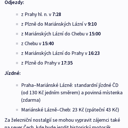
Odjezdy:
z Prahy hl. n. v
7
:28
z Plzně do Mariánských Lázní v
9:10
z Mariánských Lázní do Chebu v
15:00
z Chebu v
15:40
z Mariánských Lázní do Prahy v
16:23
z Plzně do Prahy v
17:35
Jízdné:
Praha–Mariánské Lázně: standardní jízdné ČD
(od 130 Kč jedním směrem) a povinná místenka
(zdarma)
Mariánské Lázně–Cheb: 23 Kč (zpáteční 43 Kč)
Za železniční nostalgií se mohou vypravit zájemci také
na sever Čech, kde bude jezdit historický motorák.