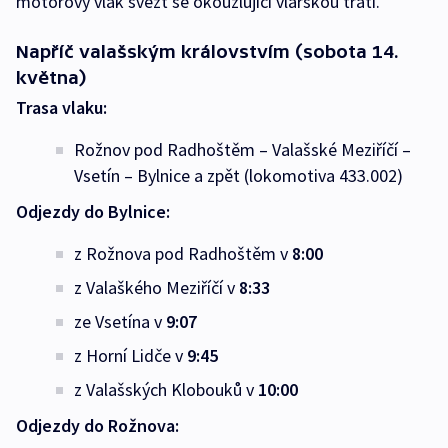
motorový vlak svézt se okouzlující vlárskou tratí.
Napříč valašským královstvím (sobota 14.
května)
Trasa vlaku:
Rožnov pod Radhoštěm – Valašské Meziříčí –
Vsetín – Bylnice a zpět (lokomotiva 433.002)
Odjezdy do Bylnice:
z Rožnova pod Radhoštěm v
8:00
z Valaškého Meziříčí v
8:33
ze Vsetína v
9:07
z Horní Lidče v
9:45
z Valašských Klobouků v
10:00
Odjezdy do Rožnova: