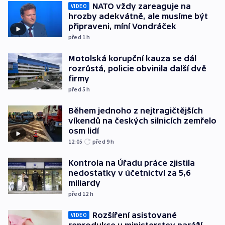
NATO vždy zareaguje na
VIDEO
hrozby adekvátně, ale musíme být
připraveni, míní Vondráček
před 1
h
Motolská korupční kauza se dál
rozrůstá, policie obvinila další dvě
firmy
před 5
h
Během jednoho z nejtragičtějších
víkendů na českých silnicích zemřelo
osm lidí
12:05
před 9
h
Kontrola na Úřadu práce zjistila
nedostatky v účetnictví za 5,6
miliardy
před 12
h
Rozšíření asistované
VIDEO