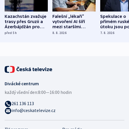
Kazachstán zvažuje
Falešní „lékaři“
Spekulace o
trasy přes Gruzii a
vytvoření AI šíří
přímém rusk
Ázerbájdžán pro
mezi staršími
útoku jsou po
vývoz ropy do
Poláky nebezpečné
míní estonsk
před 5
h
8. 8. 2026
7. 8. 2026
Evropy
zdravotní rady
bezpečnostn
expert
Divácké centrum
každý všední den:
8:00—16:00 hodin
261 136 113
info@ceskatelevize.cz