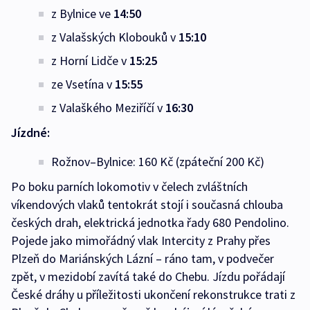
z Bylnice ve
14
:50
z Valašských Klobouků v
15:10
z Horní Lidče v
15:25
ze Vsetína v
15:55
z Valaškého Meziříčí v
16:30
Jízdné:
Rožnov–Bylnice: 160 Kč (zpáteční 200 Kč)
Po boku parních lokomotiv v čelech zvláštních
víkendových vlaků tentokrát stojí i současná chlouba
českých drah, elektrická jednotka řady 680 Pendolino.
Pojede jako mimořádný vlak Intercity z Prahy přes
Plzeň do Mariánských Lázní – ráno tam, v podvečer
zpět, v mezidobí zavítá také do Chebu. Jízdu pořádají
České dráhy u příležitosti ukončení rekonstrukce trati z