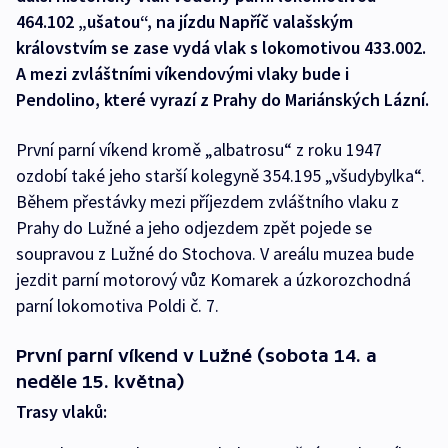
464.102 „ušatou“, na jízdu Napříč valašským
královstvím se zase vydá vlak s lokomotivou 433.002.
A mezi zvláštními víkendovými vlaky bude i
Pendolino, které vyrazí z Prahy do Mariánských Lázní.
První parní víkend kromě „albatrosu“ z roku 1947
ozdobí také jeho starší kolegyně 354.195 „všudybylka“.
Během přestávky mezi příjezdem zvláštního vlaku z
Prahy do Lužné a jeho odjezdem zpět pojede se
soupravou z Lužné do Stochova. V areálu muzea bude
jezdit parní motorový vůz Komarek a úzkorozchodná
parní lokomotiva Poldi č. 7.
První parní víkend v Lužné (sobota 14. a
neděle 15. května)
Trasy vlaků: