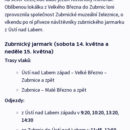
Oblíbenou lokálku z Velkého Března do Zubrnic loni
zprovoznila společnost Zubrnické muzeální železnice, o
víkendu po ní přiveze návštěvníky zubrnického jarmarku
z Ústí nad Labem.
Zubrnický jarmark (sobota 14. května a
neděle 15. května)
Trasy vlaků:
Ústí nad Labem západ – Velké Březno –
Zubrnice a zpět
Zubrnice – Malé Březno a zpět
Odjezdy:
z Ústí nad Labem západu v
9:20
,
10:20
,
13:20
,
14:30
ze Zubrnic do Ústí nad Labem v
11:45
,
12:50
,