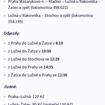
Praha Masarykovo n. – Kladno – Lužná u Rakovníka –
Žatec a zpět (lokomotiva 498.022)
Lužná u Rakovníka – Stochov a zpět (lokomotiva
354.195)
Odjezdy:
z Prahy do Lužné a Žatce v
8:10
z Lužné do Žatce v
10:30
z Lužné do Stochova ve
12:29
z Lužné do Prahy ve
14:35
z Žatce do Lužné a Prahy ve
12:30
Jízdné:
Praha–Lužná: 120 Kč
Lužná–Žatec: 80 Kč (zpáteční 150 Kč)