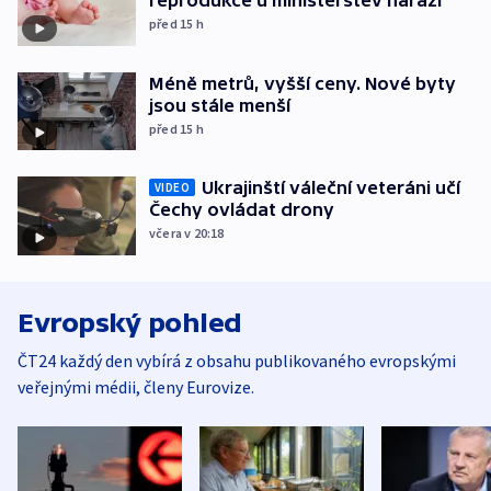
reprodukce u ministerstev naráží
před 15
h
Méně metrů, vyšší ceny. Nové byty
jsou stále menší
před 15
h
Ukrajinští váleční veteráni učí
VIDEO
Čechy ovládat drony
včera v 20:18
Evropský pohled
ČT24 každý den vybírá z obsahu publikovaného evropskými
veřejnými médii, členy Eurovize.