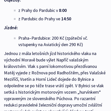
z Prahy do Pardubic v
8:00
z Pardubic do Prahy ve
14:50
Jízdné:
Praha–Pardubice: 200 Kč (zpáteční vč.
vstupenky na Aviatický den 290 Kč)
Jednou z mála letošních jízd historického vlaku na
východní Moravě bude výlet Napříč valašským
královstvím. Vlak s parní lokomotivou přezdívanou
Matěj vyjede z Rožnova pod Radhoštěm, přes Valašské
Meziříčí, Vsetín a Horní Lideč dojede do Bylnice a
odpoledne se po téže trase vrátí zpět. V Bylnici se vlak
setká s historickým motorovým vozem „hurvínkem“
vypraveným ze slovenského Púchova. Po razantní
redukci pravidelné železniční dopravy umožní zvláštní