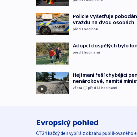
Policie vyšetřuje pobodán
vraždu na dvou osobách
před 1
hodinou
Adopcí dospělých bylo lon
před 2
hodinami
Hejtmani řeší chybějící pen
nenárokové, namítá minis
včera
před 15
hodinami
Evropský pohled
ČT24 každý den vybírá z obsahu publikovaného e