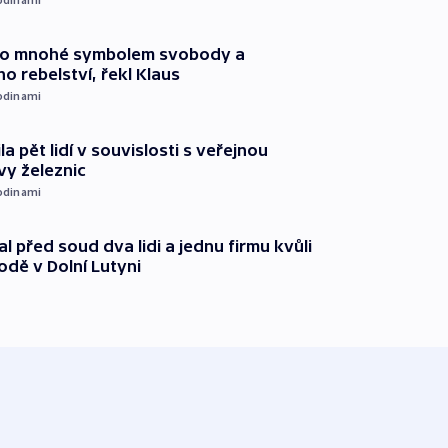
pro mnohé symbolem svobody a
ho rebelství, řekl Klaus
odinami
ila pět lidí v souvislosti s veřejnou
vy železnic
odinami
l před soud dva lidi a jednu firmu kvůli
odě v Dolní Lutyni