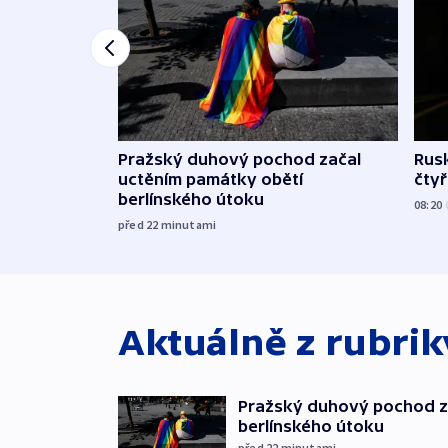
Pražský duhový pochod začal
Rusk
uctěním památky obětí
čtyři
berlínského útoku
08:20
před 22
minutami
Aktuálně z rubri
Pražský duhový pochod z
berlínského útoku
před 22
minutami