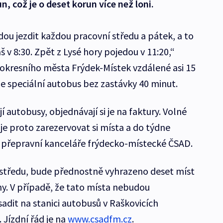
, což je o deset korun více než loni.
ou jezdit každou pracovní středu a pátek, a to
 v 8:30. Zpět z Lysé hory pojedou v 11:20,“
d okresního města Frýdek-Místek vzdálené asi 15
de speciální autobus bez zastávky 40 minut.
í autobusy, objednávají si je na faktury. Volné
 je proto zarezervovat si místa a do týdne
e přepravní kanceláře frýdecko-místecké ČSAD.
 středu, bude přednostně vyhrazeno deset míst
y. V případě, že tato místa nebudou
adit na stanici autobusů v Raškovicích
 Jízdní řád je na
www.csadfm.cz
.