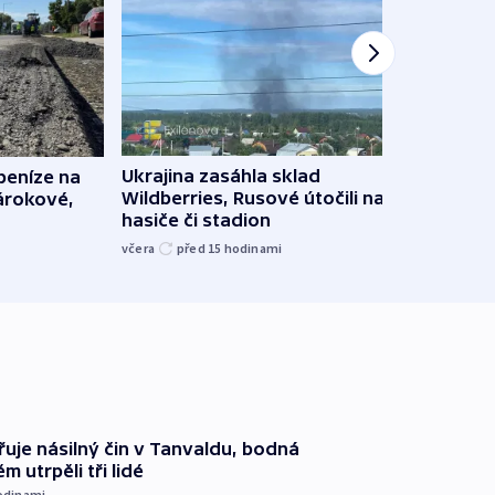
Ukrajina zasáhla sklad
 peníze na
VIDEO
Wildberries, Rusové útočili na trh,
nárokové,
skoro
hasiče či stadion
na R
včera
před 15
hodinami
před 1
řuje násilný čin v Tanvaldu, bodná
m utrpěli tři lidé
odinami