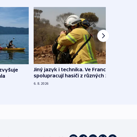
Jiný jazyk i technika. Ve Francii
zvyšuje
„Musí
spolupracují hasiči z různých zemí
la
polit
demo
6. 8. 2026
5. 8. 20