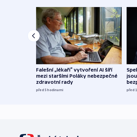
Falešní „lékaři“ vytvoření AI šíří
Spe
mezi staršími Poláky nebezpečné
jsou
zdravotní rady
bez
před 5
hodinami
před 