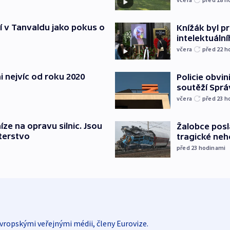
í v Tanvaldu jako pokus o
Knížák byl 
intelektuální
včera
před 22
h
i nejvíc od roku 2020
Policie obvin
soutěží Sprá
včera
před 23
h
íze na opravu silnic. Jsou
Žalobce posla
terstvo
tragické neh
před 23
hodinami
vropskými veřejnými médii, členy Eurovize.