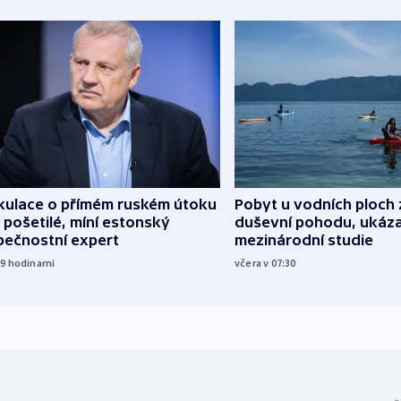
kulace o přímém ruském útoku
Pobyt u vodních ploch 
 pošetilé, míní estonský
duševní pohodu, ukáza
pečnostní expert
mezinárodní studie
19
hodinami
včera v 07:30