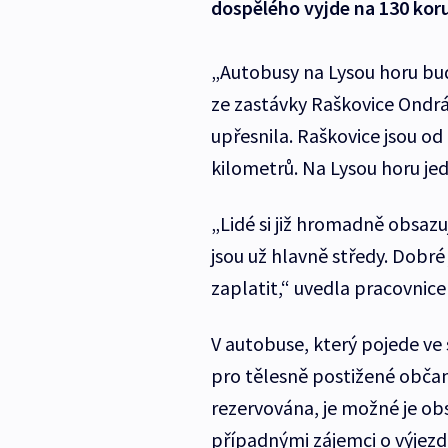
dospělého vyjde na 130 korun
„Autobusy na Lysou horu bud
ze zastávky Raškovice Ondráš
upřesnila. Raškovice jsou o
kilometrů. Na Lysou horu je
„Lidé si již hromadně obsazuj
jsou už hlavně středy. Dobré
zaplatit,“ uvedla pracovnic
V autobuse, který pojede ve
pro tělesně postižené občan
rezervována, je možné je obs
případnými zájemci o výjezd.