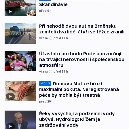
Skandinávie
před 9
h
Při nehodě dvou aut na Brněnsku
zemřeli dva lidé, čtyři se těžce zranili
včera
před 17
h
Účastníci pochodu Pride upozorňují
na trvající nerovnosti i společenskou
atmosféru
včera
před 19
h
Domovu Mutice hrozí
VIDEO
maximální pokuta. Neregistrovaná
péče by mohla být trestná
před 20
h
Řeky vysychají a podzemní vody
ubývá. Hydrolog: Klíčem je
zadržování vody