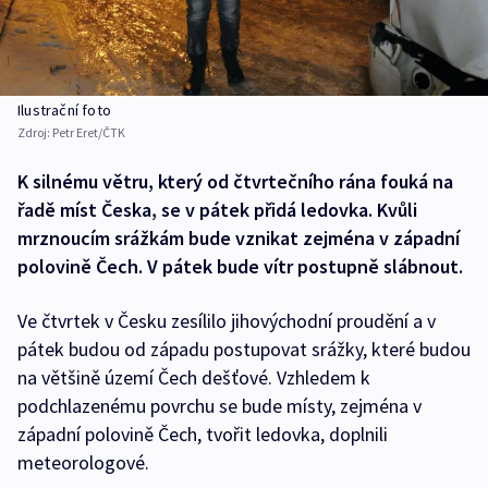
Ilustrační foto
Zdroj:
Petr Eret/ČTK
K silnému větru, který od čtvrtečního rána fouká na
řadě míst Česka, se v pátek přidá ledovka. Kvůli
mrznoucím srážkám bude vznikat zejména v západní
polovině Čech. V pátek bude vítr postupně slábnout.
Ve čtvrtek v Česku zesílilo jihovýchodní proudění a v
pátek budou od západu postupovat srážky, které budou
na většině území Čech dešťové. Vzhledem k
podchlazenému povrchu se bude místy, zejména v
západní polovině Čech, tvořit ledovka, doplnili
meteorologové.