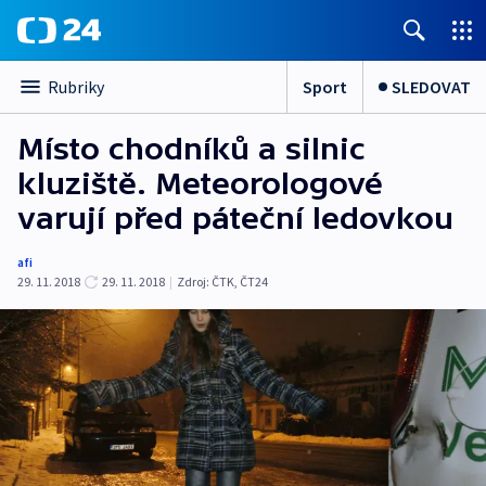
Sport
SLEDOVAT
Rubriky
Místo chodníků a silnic
kluziště. Meteorologové
varují před páteční ledovkou
afi
29. 11. 2018
29. 11. 2018
|
Zdroj:
ČTK
,
ČT24