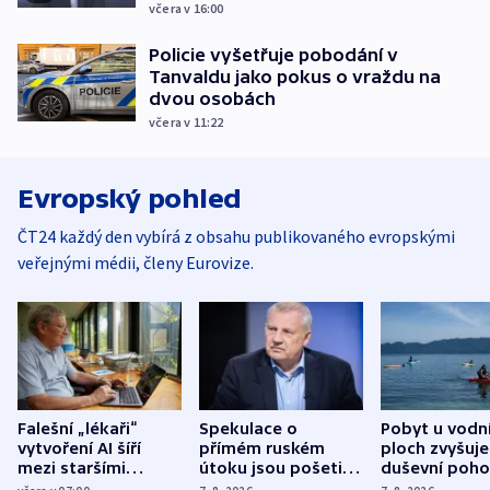
včera v 16:00
Policie vyšetřuje pobodání v
Tanvaldu jako pokus o vraždu na
dvou osobách
včera v 11:22
Evropský pohled
ČT24 každý den vybírá z obsahu publikovaného evropskými
veřejnými médii, členy Eurovize.
Falešní „lékaři“
Spekulace o
Pobyt u vodn
vytvoření AI šíří
přímém ruském
ploch zvyšuje
mezi staršími
útoku jsou pošetilé,
duševní poho
Poláky nebezpečné
míní estonský
ukázala