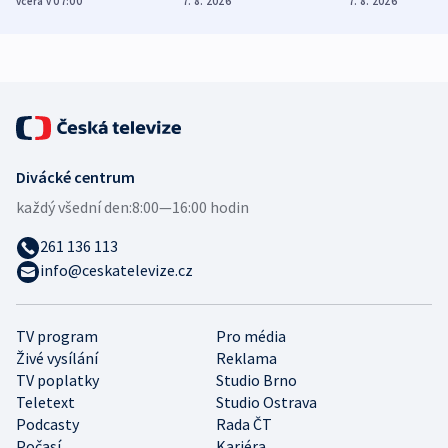
včera v 07:00
7. 8. 2026
7. 8. 2026
zdravotní rady
bezpečnostní
mezinárodní 
expert
Divácké centrum
každý všední den:
8:00—16:00 hodin
261 136 113
info@ceskatelevize.cz
TV program
Pro média
Živé vysílání
Reklama
TV poplatky
Studio Brno
Teletext
Studio Ostrava
Podcasty
Rada ČT
Počasí
Kariéra