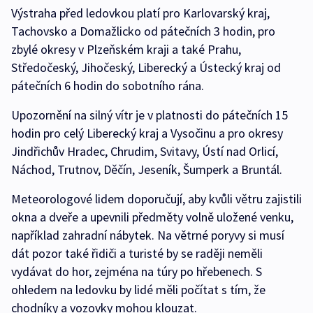
Výstraha před ledovkou platí pro Karlovarský kraj,
Tachovsko a Domažlicko od pátečních 3 hodin, pro
zbylé okresy v Plzeňském kraji a také Prahu,
Středočeský, Jihočeský, Liberecký a Ústecký kraj od
pátečních 6 hodin do sobotního rána.
Upozornění na silný vítr je v platnosti do pátečních 15
hodin pro celý Liberecký kraj a Vysočinu a pro okresy
Jindřichův Hradec, Chrudim, Svitavy, Ústí nad Orlicí,
Náchod, Trutnov, Děčín, Jeseník, Šumperk a Bruntál.
Meteorologové lidem doporučují, aby kvůli větru zajistili
okna a dveře a upevnili předměty volně uložené venku,
například zahradní nábytek. Na větrné poryvy si musí
dát pozor také řidiči a turisté by se raději neměli
vydávat do hor, zejména na túry po hřebenech. S
ohledem na ledovku by lidé měli počítat s tím, že
chodníky a vozovky mohou klouzat.