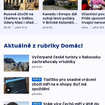
Rusové útočili na
Kanadu i Evropu dál
Účastníci po
Charkov a Oděsu.
sužují lesní požáry.
Pride upozorň
Údery hlásí i úřady v
V Britské Kolumbii
trvající nerov
Bělgorodu
evakuovali tisíce lidí
společensko
08:39
před 47
m
před 6
h
včera
před 19
h
atmosféru
Aktuálně z rubriky
Domácí
Vyčerpané české turisty v Rakousku
zachraňovaly vrtulníky
před 2
h
Tlačítko pro snadné vrácení
VIDEO
zboží míří na e-shopy. Byť má
zpoždění
před 8
h
Stále více Čechů míří v létě do
VIDEO