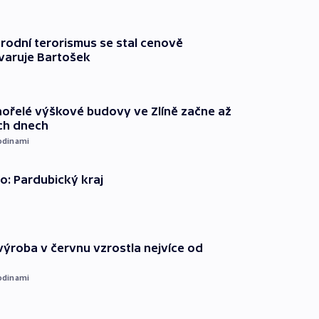
rodní terorismus se stal cenově
varuje Bartošek
ořelé výškové budovy ve Zlíně začne až
ích dnech
odinami
o: Pardubický kraj
ýroba v červnu vzrostla nejvíce od
odinami