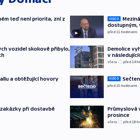
ém teď není priorita, zní z
Meziná
VIDEO
dostupným, 
před 11
hodinami
ch vozidel skokově přibylo,
Demolice vyh
ch
v následujíc
včera
před 14
h
allu a obtěžující hovory
Sečten
VIDEO
před 15
hodinami
o zakázky při dostavbě
Průmyslová v
prosince
včera
před 18
h