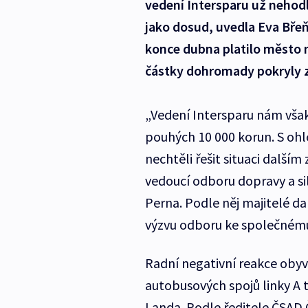
vedení Intersparu už nehodl
jako dosud, uvedla Eva Břeň
konce dubna platilo město m
částky dohromady pokryly z
„Vedení Intersparu nám však
pouhých 10 000 korun. S oh
nechtěli řešit situaci další
vedoucí odboru dopravy a si
Perna. Podle něj majitelé da
výzvu odboru ke společnému 
Radní negativní reakce obyv
autobusových spojů linky A t
Landa. Podle ředitele ČSAD 