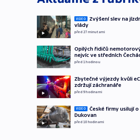
Zvýšení slev na jízdn
VIDEO
vlády
před 27
minutami
Opilých řidičů nemotorový
nejvíc ve středních Čechá
před 1
hodinou
Zbytečné výjezdy kvůli eC
zdržují záchranáře
před 9
hodinami
České firmy usilují 
VIDEO
Dukovan
před 10
hodinami