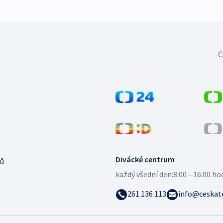
Č
Divácké centrum
ů
každý všední den:
8:00—16:00 ho
261 136 113
info@ceskate