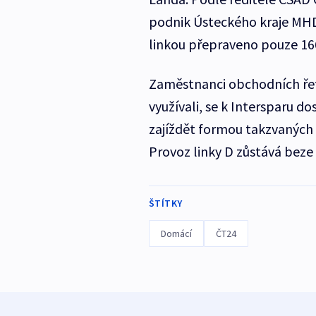
podnik Ústeckého kraje MHD
linkou přepraveno pouze 166
Zaměstnanci obchodních řet
využívali, se k Intersparu 
zajíždět formou takzvaných 
Provoz linky D zůstává beze
ŠTÍTKY
Domácí
ČT24