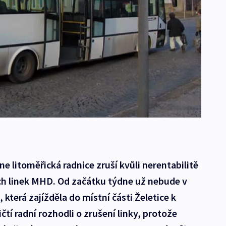
ne litoměřická radnice zruší kvůli nerentabilitě
ích linek MHD. Od začátku týdne už nebude v
která zajížděla do místní části Želetice k
tí radní rozhodli o zrušení linky, protože