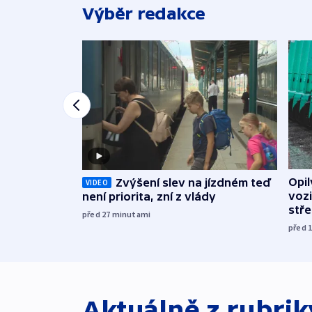
Výběr redakce
Opi
Zvýšení slev na jízdném teď
VIDEO
vozi
není priorita, zní z vlády
stř
před 27
minutami
před 
Aktuálně z rubri