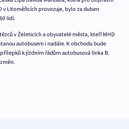
 v Litoměřicích provozuje, bylo za duben
0 lidí.
ězců v Želeticích a obyvatelé města, kteří MHD
dostanou autobusem i nadále. K obchodu bude
přílepků k jízdním řádům autobusová linka B.
 změn.