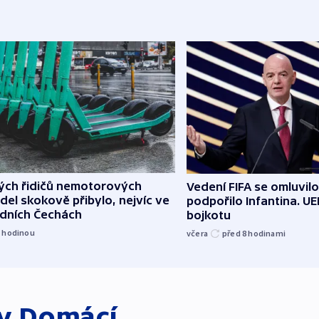
lých řidičů nemotorových
Vedení FIFA se omluvil
del skokově přibylo, nejvíc ve
podpořilo Infantina. UE
edních Čechách
bojkotu
1
hodinou
včera
před 8
hodinami
ky
Domácí