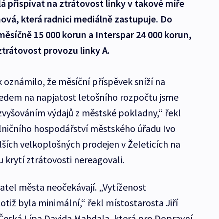
á přispívat na ztrátovost linky v takové míře
ová, která radnici mediálně zastupuje. Do
ěsíčně 15 000 korun a Interspar 24 000 korun,
trátovost provozu linky A.
 oznámilo, že měsíční příspěvek sníží na
ledem na napjatost letošního rozpočtu jsme
m zvyšováním výdajů z městské pokladny,“ řekl
lničního hospodářství městského úřadu Ivo
lších velkoplošných prodejen v Želeticích na
krytí ztrátovosti nereagovali.
atel města neočekávají. „Vytíženost
otiž byla minimální,“ řekl místostarosta Jiří
Česká Lípa Davida Mahdala, která pro Dopravní