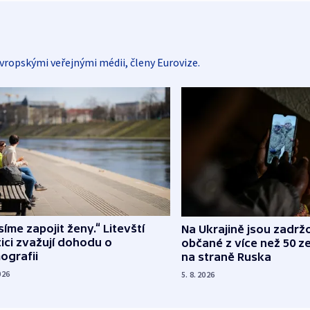
vropskými veřejnými médii, členy Eurovize.
íme zapojit ženy.“ Litevští
Na Ukrajině jsou zadrž
tici zvažují dohodu o
občané z více než 50 ze
ografii
na straně Ruska
026
5. 8. 2026