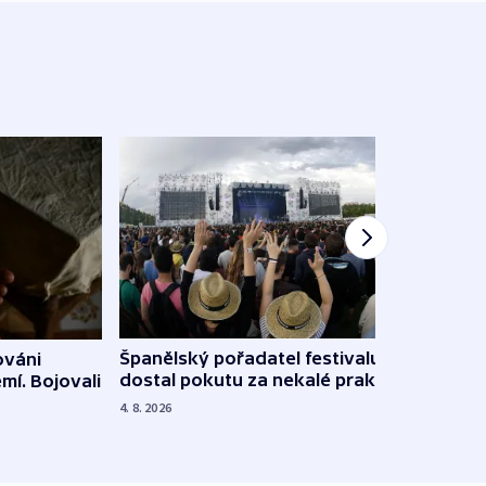
Španělský pořadatel festivalu
ováni
Lesn
dostal pokutu za nekalé praktiky
mí. Bojovali
dopa
zdrav
4. 8. 2026
4. 8. 20