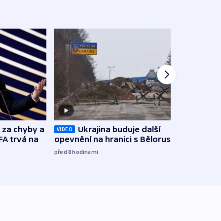
Zbyte
o za chyby a
Ukrajina buduje další
VIDEO
obtěž
FA trvá na
opevnění na hranici s Běloruskem
zách
před 8
hodinami
před 9