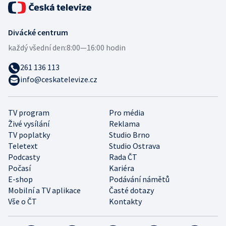
Divácké centrum
každý všední den:
8:00—16:00 hodin
261 136 113
info@ceskatelevize.cz
TV program
Pro média
Živé vysílání
Reklama
TV poplatky
Studio Brno
Teletext
Studio Ostrava
Podcasty
Rada ČT
Počasí
Kariéra
E-shop
Podávání námětů
Mobilní a TV aplikace
Časté dotazy
Vše o ČT
Kontakty