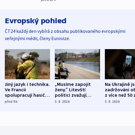
Evropský pohled
ČT24 každý den vybírá z obsahu publikovaného evropskými
veřejnými médii, členy Eurovize.
Jiný jazyk i technika.
„Musíme zapojit
Na Ukrajině j
Ve Francii
ženy.“ Litevští
zadržováni o
spolupracují hasiči z
politici zvažují
z více než 50 
různých zemí
dohodu o
Bojovali na s
před 9
h
5. 8. 2026
5. 8. 2026
demografii
Ruska