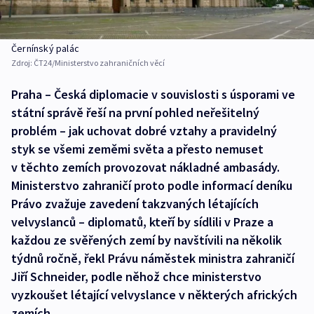
Černínský palác
Zdroj:
ČT24/Ministerstvo zahraničních věcí
Praha – Česká diplomacie v souvislosti s úsporami ve
státní správě řeší na první pohled neřešitelný
problém – jak uchovat dobré vztahy a pravidelný
styk se všemi zeměmi světa a přesto nemuset
v těchto zemích provozovat nákladné ambasády.
Ministerstvo zahraničí proto podle informací deníku
Právo zvažuje zavedení takzvaných létajících
velvyslanců – diplomatů, kteří by sídlili v Praze a
každou ze svěřených zemí by navštívili na několik
týdnů ročně, řekl Právu náměstek ministra zahraničí
Jiří Schneider, podle něhož chce ministerstvo
vyzkoušet létající velvyslance v některých afrických
zemích.