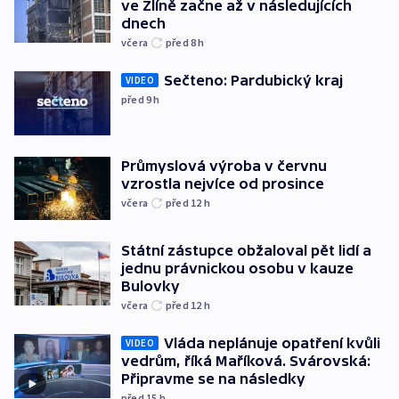
ve Zlíně začne až v následujících
dnech
včera
před 8
h
Sečteno: Pardubický kraj
VIDEO
před 9
h
Průmyslová výroba v červnu
vzrostla nejvíce od prosince
včera
před 12
h
Státní zástupce obžaloval pět lidí a
jednu právnickou osobu v kauze
Bulovky
včera
před 12
h
Vláda neplánuje opatření kvůli
VIDEO
vedrům, říká Maříková. Svárovská:
Připravme se na následky
před 15
h