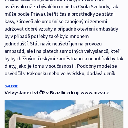
uvažovalo už za bývalého ministra Cyrila Svobody, tak
může podle Práva ušetřit čas a prostředky ze státní
kasy, zároveň ale umožní se zapojenými zeměmi
udržovat dobré vztahy a případné otevření ambasády
by v případě potřeby také bylo mnohem
jednodušší. Stát navíc neušetří jen na provozu
ambasád, ale i na platech samotných velvyslanců, kteří
by byli běžnými českými zaměstnanci a nepobírali by tak
diety, jako je tomu v současnosti. Podobný model se
osvědčil v Rakousku nebo ve Švédsku, dodává deník.
GALERIE
Velvyslanectví ČR v Brazílii zdroj: www.mzv.cz