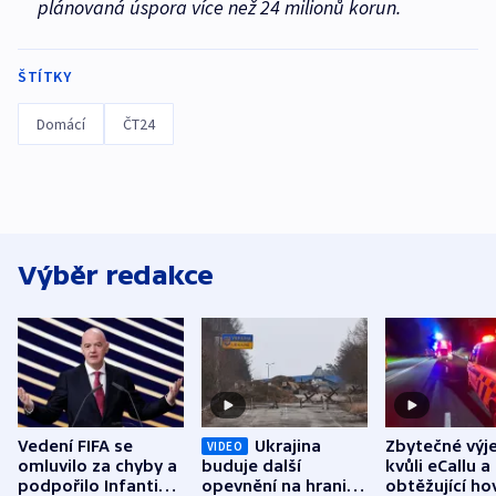
plánovaná úspora více než 24 milionů korun.
ŠTÍTKY
Domácí
ČT24
Výběr redakce
Vedení FIFA se
Ukrajina
Zbytečné výj
VIDEO
omluvilo za chyby a
buduje další
kvůli eCallu a
podpořilo Infantina.
opevnění na hranici
obtěžující ho