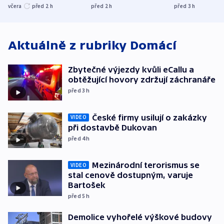
UEFA trvá na
s Běloruskem
zdržují záchr
včera
před 2
h
před 2
h
před 3
h
bojkotu
Aktuálně z rubriky
Domácí
Zbytečné výjezdy kvůli eCallu a
obtěžující hovory zdržují záchranáře
před 3
h
České firmy usilují o zakázky
VIDEO
při dostavbě Dukovan
před 4
h
Mezinárodní terorismus se
VIDEO
stal cenově dostupným, varuje
Bartošek
před 5
h
Demolice vyhořelé výškové budovy