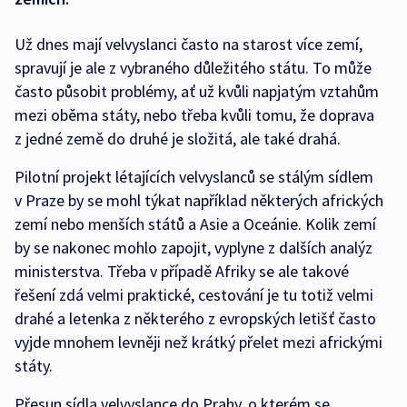
Už dnes mají velvyslanci často na starost více zemí,
spravují je ale z vybraného důležitého státu. To může
často působit problémy, ať už kvůli napjatým vztahům
mezi oběma státy, nebo třeba kvůli tomu, že doprava
z jedné země do druhé je složitá, ale také drahá.
Pilotní projekt létajících velvyslanců se stálým sídlem
v Praze by se mohl týkat například některých afrických
zemí nebo menších států a Asie a Oceánie. Kolik zemí
by se nakonec mohlo zapojit, vyplyne z dalších analýz
ministerstva. Třeba v případě Afriky se ale takové
řešení zdá velmi praktické, cestování je tu totiž velmi
drahé a letenka z některého z evropských letišť často
vyjde mnohem levněji než krátký přelet mezi africkými
státy.
Přesun sídla velvyslance do Prahy, o kterém se