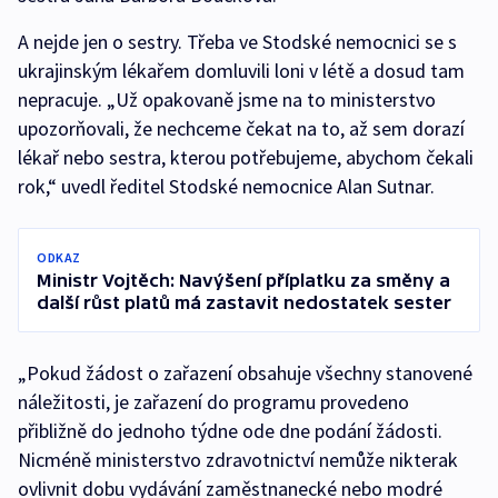
A nejde jen o sestry. Třeba ve Stodské nemocnici se s
ukrajinským lékařem domluvili loni v létě a dosud tam
nepracuje. „Už opakovaně jsme na to ministerstvo
upozorňovali, že nechceme čekat na to, až sem dorazí
lékař nebo sestra, kterou potřebujeme, abychom čekali
rok,“ uvedl ředitel Stodské nemocnice Alan Sutnar.
ODKAZ
Ministr Vojtěch: Navýšení příplatku za směny a
další růst platů má zastavit nedostatek sester
„Pokud žádost o zařazení obsahuje všechny stanovené
náležitosti, je zařazení do programu provedeno
přibližně do jednoho týdne ode dne podání žádosti.
Nicméně ministerstvo zdravotnictví nemůže nikterak
ovlivnit dobu vydávání zaměstnanecké nebo modré