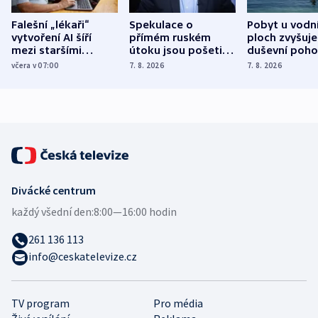
Falešní „lékaři“
Spekulace o
Pobyt u vodn
vytvoření AI šíří
přímém ruském
ploch zvyšuje
mezi staršími
útoku jsou pošetilé,
duševní poho
Poláky nebezpečné
míní estonský
ukázala
včera v 07:00
7. 8. 2026
7. 8. 2026
zdravotní rady
bezpečnostní
mezinárodní 
expert
Divácké centrum
každý všední den:
8:00—16:00 hodin
261 136 113
info@ceskatelevize.cz
TV program
Pro média