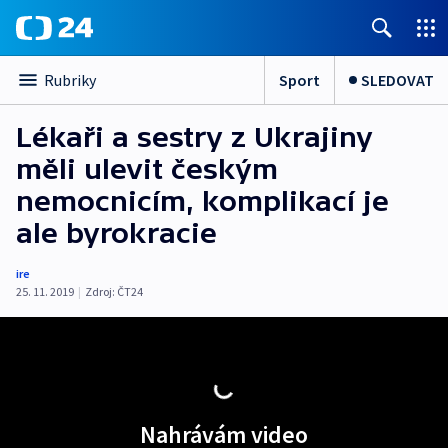
Sport
SLEDOVAT
Rubriky
Lékaři a sestry z Ukrajiny
měli ulevit českým
nemocnicím, komplikací je
ale byrokracie
ire
25. 11. 2019
|
Zdroj:
ČT24
Nahrávám video