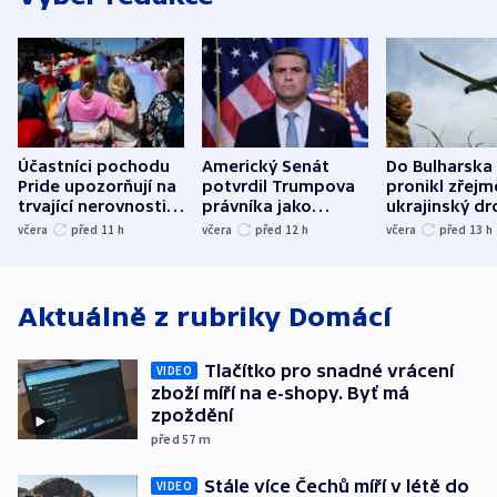
Účastníci pochodu
Americký Senát
Do Bulharska
Pride upozorňují na
potvrdil Trumpova
pronikl zřejm
trvající nerovnosti i
právníka jako
ukrajinský dr
společenskou
ministra
explodoval k
včera
před 11
h
včera
před 12
h
včera
před 13
h
atmosféru
spravedlnosti
od plynovod
Aktuálně z rubriky
Domácí
Tlačítko pro snadné vrácení
VIDEO
zboží míří na e-shopy. Byť má
zpoždění
před 57
m
Stále více Čechů míří v létě do
VIDEO