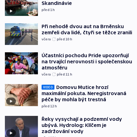
Skandinávie
před 1
h
Při nehodě dvou aut na Brněnsku
zemřeli dva lidé, čtyři se těžce zranili
včera
před 10
h
Účastníci pochodu Pride upozorňují
na trvající nerovnosti i společenskou
atmosféru
včera
před 11
h
Domovu Mutice hrozí
VIDEO
maximální pokuta. Neregistrovaná
péče by mohla být trestná
před 12
h
Řeky vysychají a podzemní vody
ubývá. Hydrolog: Klíčem je
zadržování vody