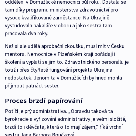
oddělení v Domažlické nemocnici půl roku. Dostala se
tam díky programu ministerstva zdravotnictví pro
vysoce kvalifikované zaměstance. Na Ukrajině
vystudovala bakaláře v oboru a jako sestra tam
pracovala dva roky.
Než si ale udělá aprobační zkoušku, musí mít v Česku
mentora. Nemocnice v Plzeňském kraji pořádají i
školení a vyplatí se jim to. Zdravotnického personálu je
totiž i přes čtyřleté fungování projektu Ukrajina
nedostatek. Jenom ta v Domažlicích by hned mohla
přijmout patnáct sester.
Proces brzdí papírování
Potíží je prý administrativa. „Opravdu taková ta
byrokracie a vyřizování administrativy je velmi složité,
brzdí to i děvčata, která o to mají zájem,“ říká vrchní
sestra Jana Barbora Boučková.