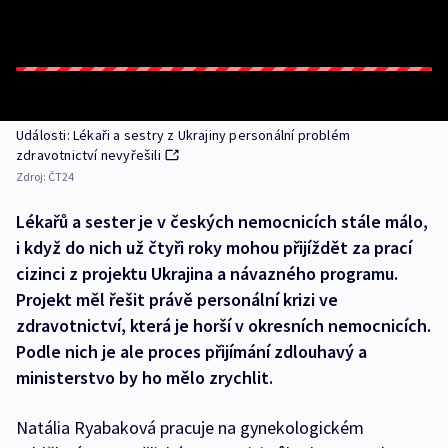
Události: Lékaři a sestry z Ukrajiny personální problém
zdravotnictví nevyřešili
Zdroj:
ČT24
Lékařů a sester je v českých nemocnicích stále málo,
i když do nich už čtyři roky mohou přijíždět za prací
cizinci z projektu Ukrajina a návazného programu.
Projekt měl řešit právě personální krizi ve
zdravotnictví, která je horší v okresních nemocnicích.
Podle nich je ale proces přijímání zdlouhavý a
ministerstvo by ho mělo zrychlit.
Natália Ryabaková pracuje na gynekologickém