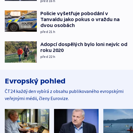
před 16
h
Policie vyšetřuje pobodání v
Tanvaldu jako pokus o vraždu na
dvou osobách
před 21
h
Adopcí dospělých bylo loni nejvíc od
roku 2020
před 22
h
Evropský pohled
ČT24 každý den vybírá z obsahu publikovaného evropskými
veřejnými médii, členy Eurovize.