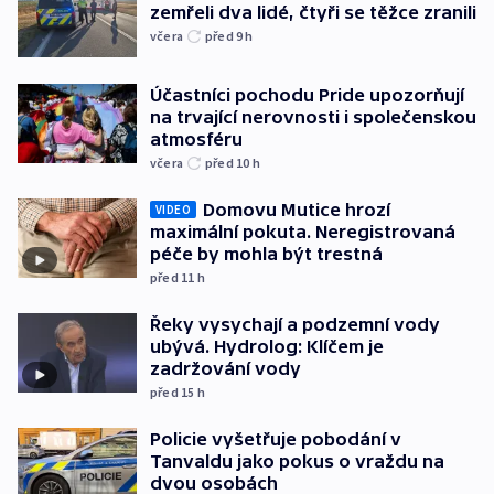
zemřeli dva lidé, čtyři se těžce zranili
včera
před 9
h
Účastníci pochodu Pride upozorňují
na trvající nerovnosti i společenskou
atmosféru
včera
před 10
h
Domovu Mutice hrozí
VIDEO
maximální pokuta. Neregistrovaná
péče by mohla být trestná
před 11
h
Řeky vysychají a podzemní vody
ubývá. Hydrolog: Klíčem je
zadržování vody
před 15
h
Policie vyšetřuje pobodání v
Tanvaldu jako pokus o vraždu na
dvou osobách