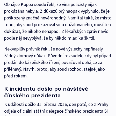
Obhájce Koppa soudu řekl, že vina policisty nijak
prokázána nebyla. Z důkazů prý naopak vyplynulo, že je
poškozený značně nevěrohodný. Namítal také, že místo
toho, aby soud prokazoval vinu obžalovaného, musí ten
dokázat, že nikoho nenapadl. Z lékařských zpráv navíc
podle něj nevyplývá, že by někdo mladíka škrtil.
Nekvapilův právník řekl, že nové výslechy nepřinesly
žádný zlomový důkaz. Původní rozsudek, kdy byl případ
předán do kázeňského řízení, považoval obhájce za
přiléhavý. Navrhl proto, aby soud rozhodl stejně jako
před rokem.
K incidentu došlo po návštěvě
čínského prezidenta
K události došlo 31. března 2016, den poté, co z Prahy
odjela oficiální státní delegace čínského prezidenta Si