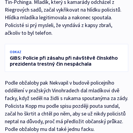
Ťin-Pchinga. Mladík, který s kamarády odcházel z
Riegrových sadů, začal vykřikovat na hlídku policistů.
Hlídka mladíka legitimovala a nakonec spoutala.
Policisté si prý mysleli, že vyndává z kapsy zbraň,
ačkoliv to byl telefon.
ODKAZ
GIBS: Policie při zásahu při návštěvě čínského
prezidenta trestný čin nespáchala
Podle obžaloby pak Nekvapil v budově policejního
oddělení v pražských Vinohradech dal mladíkovi dvě
facky, když seděl na židli s rukama spoutanýma za zády.
Policista Kopp mu podle spisu později pouta sundal,
začal ho škrtit a chtěl po něm, aby se už nikdy policistů
neptal na důvody, proč má předložit občanský průkaz.
Podle obžaloby mu dal také jednu facku.