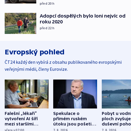
před 20
h
Adopcí dospělých bylo loni nejvíc od
roku 2020
před 22
h
Evropský pohled
ČT24 každý den vybírá z obsahu publikovaného evropskými
veřejnými médii, členy Eurovize.
Falešní „lékaři“
Spekulace o
Pobyt u vodn
vytvoření AI šíří
přímém ruském
ploch zvyšuje
mezi staršími
útoku jsou pošetilé,
duševní poho
Poláky nebezpečné
míní estonský
ukázala
včera v 07:00
7. 8. 2026
7. 8. 2026