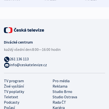
zdravotní rady
bezpečnostní
mezinárodní 
expert
Divácké centrum
každý všední den:
8:00—16:00 hodin
261 136 113
info@ceskatelevize.cz
TV program
Pro média
Živé vysílání
Reklama
TV poplatky
Studio Brno
Teletext
Studio Ostrava
Podcasty
Rada ČT
Počasí
Kariéra