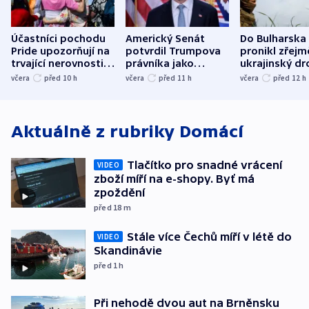
Účastníci pochodu
Americký Senát
Do Bulharska
Pride upozorňují na
potvrdil Trumpova
pronikl zřejm
trvající nerovnosti i
právníka jako
ukrajinský dr
společenskou
ministra
explodoval k
včera
před 10
h
včera
před 11
h
včera
před 12
h
atmosféru
spravedlnosti
od plynovod
Aktuálně z rubriky
Domácí
Tlačítko pro snadné vrácení
VIDEO
zboží míří na e-shopy. Byť má
zpoždění
před 18
m
Stále více Čechů míří v létě do
VIDEO
Skandinávie
před 1
h
Při nehodě dvou aut na Brněnsku