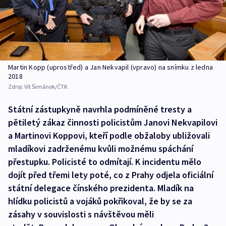
Martin Kopp (uprostřed) a Jan Nekvapil (vpravo) na snímku z ledna
2018
Zdroj:
Vít Šimánek/ČTK
Státní zástupkyně navrhla podmíněné tresty a
pětiletý zákaz činnosti policistům Janovi Nekvapilovi
a Martinovi Koppovi, kteří podle obžaloby ubližovali
mladíkovi zadrženému kvůli možnému spáchání
přestupku. Policisté to odmítají. K incidentu mělo
dojít před třemi lety poté, co z Prahy odjela oficiální
státní delegace čínského prezidenta. Mladík na
hlídku policistů a vojáků pokřikoval, že by se za
zásahy v souvislosti s návštěvou měli