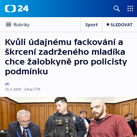
Sport
SLEDOVAT
Rubriky
Kvůli údajnému fackování a
škrcení zadrženého mladíka
chce žalobkyně pro policisty
podmínku
afi
15. 2. 2019
|
Zdroj:
ČTK