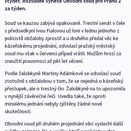
stydět. Rozsudek vynese Obvodní soud pro Prahu 2
za týden.
Soud se kauzou zabývá opakovaně. Trestní senát v čele
s předsedkyní Ivou Fialovou už loni v lednu jednoho z
policistů obžaloby zprostil a u druhého předal věc ke
kázeňskému projednání, odvolací pražský městský
soud mu však v červenci případ vrátil. Mužům hrozí za
zneužití pravomoci až pět let vězení.
Podle žalobkyně Martiny Adámkové se odvolací soud
ztotožnil s obžalobou v tom, že se nejedná o kázeňský
přestupek, ale o trestný čin. Žalobkyně na to upozornila
v nynější závěrečné řeči. Uvedla také, že oproti
minulému jednání nebyly zjištěny žádné nové
skutečnosti.
Obvodní soud při druhém projednání věci vyslechl další