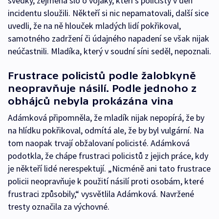
svědky, zejména šlo o vojáky, kteří s policisty v den
incidentu sloužili. Někteří si nic nepamatovali, další sice
uvedli, že na ně hlouček mladých lidí pokřikoval,
samotného zadržení či údajného napadení se však nijak
neúčastnili. Mladíka, který v soudní síni seděl, nepoznali.
Frustrace policistů podle žalobkyně
neopravňuje násilí. Podle jednoho z
obhájců nebyla prokázána vina
Adámková připomněla, že mladík nijak nepopírá, že by
na hlídku pokřikoval, odmítá ale, že by byl vulgární. Na
tom naopak trvají obžalovaní policisté. Adámková
podotkla, že chápe frustraci policistů z jejich práce, kdy
je někteří lidé nerespektují. „Nicméně ani tato frustrace
policii neopravňuje k použití násilí proti osobám, které
frustraci způsobily,“ vysvětlila Adámková. Navržené
tresty označila za výchovné.