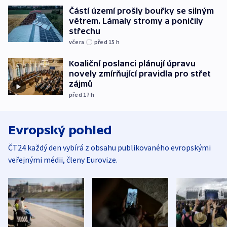
Částí území prošly bouřky se silným
větrem. Lámaly stromy a poničily
střechu
včera
před 15
h
Koaliční poslanci plánují úpravu
novely zmírňující pravidla pro střet
zájmů
před 17
h
Evropský pohled
ČT24 každý den vybírá z obsahu publikovaného evropskými
veřejnými médii, členy Eurovize.