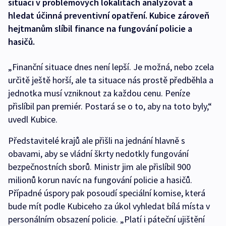
situaci v problémových lokalitách analyzovat a
hledat účinná preventivní opatření. Kubice zároveň
hejtmanům slíbil finance na fungování policie a
hasičů.
„Finanční situace dnes není lepší. Je možná, nebo zcela
určitě ještě horší, ale ta situace nás prostě předběhla a
jednotka musí vzniknout za každou cenu. Peníze
přislíbil pan premiér. Postará se o to, aby na toto byly,“
uvedl Kubice.
Představitelé krajů ale přišli na jednání hlavně s
obavami, aby se vládní škrty nedotkly fungování
bezpečnostních sborů. Ministr jim ale přislíbil 900
milionů korun navíc na fungování policie a hasičů.
Případné úspory pak posoudí speciální komise, která
bude mít podle Kubiceho za úkol vyhledat bílá místa v
personálním obsazení policie. „Platí i páteční ujištění