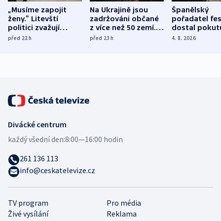
„Musíme zapojit
Na Ukrajině jsou
Španělský
ženy.“ Litevští
zadržováni občané
pořadatel fes
politici zvažují
z více než 50 zemí.
dostal pokut
dohodu o
Bojovali na straně
nekalé prakti
před 22
h
před 23
h
4. 8. 2026
demografii
Ruska
Divácké centrum
každý všední den:
8:00—16:00 hodin
261 136 113
info@ceskatelevize.cz
TV program
Pro média
Živé vysílání
Reklama