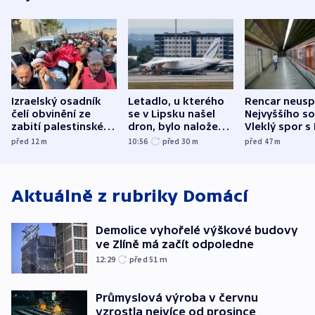
Izraelský osadník
Letadlo, u kterého
Rencar neusp
čelí obvinění ze
se v Lipsku našel
Nejvyššího s
zabití palestinského
dron, bylo naložené
Vleklý spor s
aktivisty
municí, píší média
reklamní plo
před 12
m
10:56
před 30
m
před 47
m
končí
Aktuálně z rubriky
Domácí
Demolice vyhořelé výškové budovy
ve Zlíně má začít odpoledne
12:29
před 51
m
Průmyslová výroba v červnu
vzrostla nejvíce od prosince