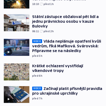
10:10
před 1
h
Státní zástupce obžaloval pět lidí a
jednu právnickou osobu v kauze
Bulovky
06:11
před 2
h
Vláda neplánuje opatření kvůli
VIDEO
vedrům, říká Maříková. Svárovská:
Připravme se na následky
před 5
h
Krátké ochlazení vystřídají
víkendové tropy
před 6
h
Začínají platit přísnější pravidla
VIDEO
pro ukrajinské uprchlíky
před 7
h