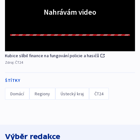
Nahrávám video
Kubice slíbil finance na fungování policie a hasičů
Zdroj:
ČT24
ŠTÍTKY
Domácí
Regiony
Ústecký kraj
ČT24
Výběr redakce