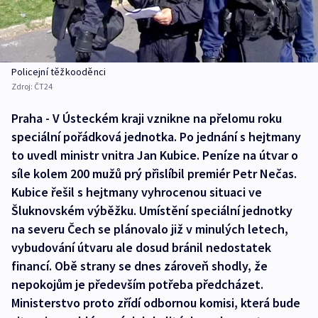
Policejní těžkooděnci
Zdroj:
ČT24
Praha - V Ústeckém kraji vznikne na přelomu roku
speciální pořádková jednotka. Po jednání s hejtmany
to uvedl ministr vnitra Jan Kubice. Peníze na útvar o
síle kolem 200 mužů prý přislíbil premiér Petr Nečas.
Kubice řešil s hejtmany vyhrocenou situaci ve
Šluknovském výběžku. Umístění speciální jednotky
na severu Čech se plánovalo již v minulých letech,
vybudování útvaru ale dosud bránil nedostatek
financí. Obě strany se dnes zároveň shodly, že
nepokojům je především potřeba předcházet.
Ministerstvo proto zřídí odbornou komisi, která bude