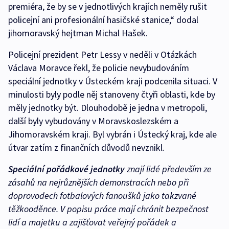
premiéra, že by se v jednotlivých krajích neměly rušit
policejní ani profesionální hasičské stanice,“ dodal
jihomoravský hejtman Michal Hašek.
Policejní prezident Petr Lessy v neděli v Otázkách
Václava Moravce řekl, že policie nevybudováním
speciální jednotky v Ústeckém kraji podcenila situaci. V
minulosti byly podle něj stanoveny čtyři oblasti, kde by
měly jednotky být. Dlouhodobě je jedna v metropoli,
další byly vybudovány v Moravskoslezském a
Jihomoravském kraji. Byl vybrán i Ústecký kraj, kde ale
útvar zatím z finančních důvodů nevznikl.
Speciální pořádkové jednotky
znají lidé především ze
zásahů na nejrůznějších demonstracích nebo při
doprovodech fotbalových fanoušků jako takzvané
těžkooděnce. V popisu práce mají chránit bezpečnost
lidí a majetku a zajišťovat veřejný pořádek a