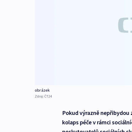
obrázek
Zdroj:
ČT24
Pokud výrazně nepřibydou za
kolaps péče v rámci sociáln
poskytovatelů sociálních slu