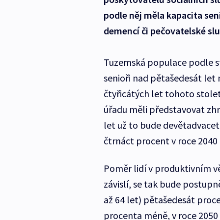
podle něj měla kapacita se
demencí či pečovatelské sl
Tuzemská populace podle sta
senioři nad pětašedesát let
čtyřicátých let tohoto stole
úřadu měli představovat zhr
let už to bude devětadvacet 
čtrnáct procent v roce 2040
Poměr lidí v produktivním věk
závislí, se tak bude postupn
až 64 let) pětašedesát proce
procenta méně, v roce 2050 