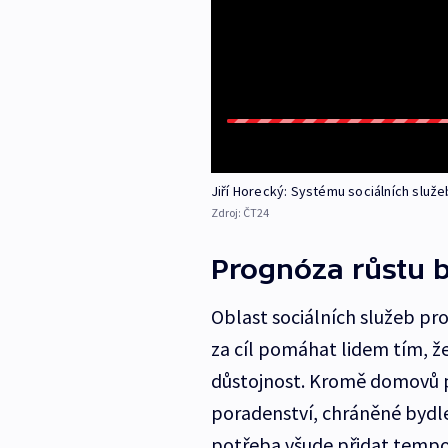
Jiří Horecký: Systému sociálních služe
Zdroj:
ČT24
Prognóza růstu 
Oblast sociálních služeb pro
za cíl pomáhat lidem tím, že
důstojnost. Kromě domovů pr
poradenství, chráněné bydlen
potřeba všude přidat temp