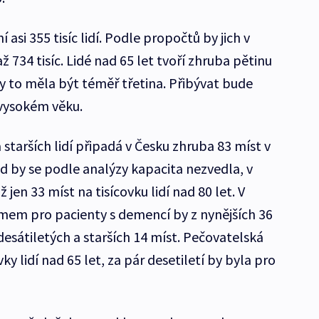
 asi 355 tisíc lidí. Podle propočtů by jich v
 734 tisíc. Lidé nad 65 let tvoří zhruba pětinu
by to měla být téměř třetina. Přibývat bude
 vysokém věku.
starších lidí připadá v Česku zhruba 83 míst v
 by se podle analýzy kapacita nezvedla, v
 jen 33 míst na tisícovku lidí nad 80 let. V
mem pro pacienty s demencí by z nynějších 36
esátiletých a starších 14 míst. Pečovatelská
vky lidí nad 65 let, za pár desetiletí by byla pro