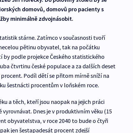
niorských domovů, domovů pro pacienty s
užby minimálně zdvojnásobit.
tistik stárne. Zatímco v současnosti tvoří
 necelou pětinu obyvatel, tak na počátku
tí by podle projekce Českého statistického
uba čtvrtinu české populace a za dalších deset
procent. Podíl dětí se přitom mírně sníží na
 ku šestnácti procentům v loňském roce.
u a těch, kteří jsou naopak na jejich práci
ě vyrovnávat. Dnes je v produktivním věku (15
nt obyvatelstva, v roce 2040 to bude o čtyři
pak jen šestapadesát procent zdejší