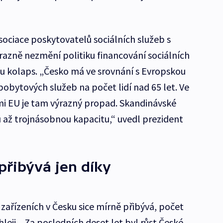
Asociace poskytovatelů sociálních služeb s
razně nezmění politiku financování sociálních
u kolaps. „Česko má ve srovnání s Evropskou
obytových služeb na počet lidí nad 65 let. Ve
i EU je tam výrazný propad. Skandinávské
až trojnásobnou kapacitu,“ uvedl prezident
přibývá jen díky
zařízeních v Česku sice mírně přibývá, počet
leji. „Za posledních deset let byl růst České