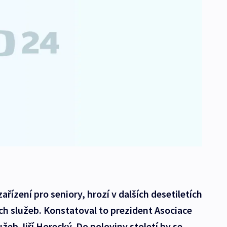
řízení pro seniory, hrozí v dalších desetiletích
ích služeb. Konstatoval to prezident Asociace
žeb Jiří Horecký. Do poloviny století by se