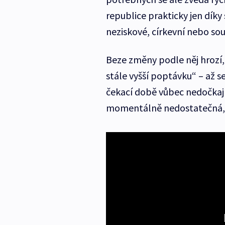
republice prakticky jen dík
neziskové, církevní nebo so
Beze změny podle něj hrozí,
stále vyšší poptávku“ – až se
čekací době vůbec nedočkají.
momentálně nedostatečná, a