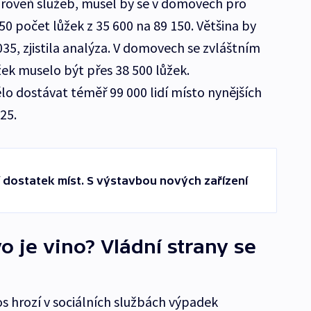
úroveň služeb, musel by se v domovech pro
0 počet lůžek z 35 600 na 89 150. Většina by
035, zjistila analýza. V domovech se zvláštním
ek muselo být přes 38 500 lůžek.
o dostávat téměř 99 000 lidí místo nynějších
025.
 dostatek míst. S výstavbou nových zařízení
o je vino? Vládní strany se
os hrozí v sociálních službách výpadek