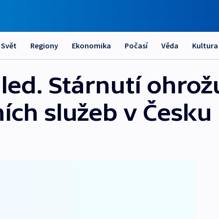
Svět
Regiony
Ekonomika
Počasí
Věda
Kultura
led. Stárnutí ohrož
ních služeb v Česku