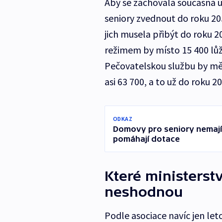
Aby se zachovala současná 
seniory zvednout do roku 205
jich musela přibýt do roku 2
režimem by místo 15 400 lůž
Pečovatelskou službu by měl
asi 63 700, a to už do roku 2
ODKAZ
Domovy pro seniory nemají
pomáhají dotace
Které ministerstv
neshodnou
Podle asociace navíc jen let