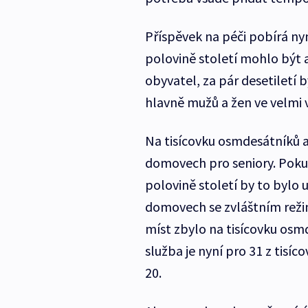
Příspěvek na péči pobírá nyní
polovině století mohlo být až
obyvatel, za pár desetiletí 
hlavně mužů a žen ve velmi
Na tisícovku osmdesátníků a 
domovech pro seniory. Pokud
polovině století by to bylo už
domovech se zvláštním reži
míst zbylo na tisícovku osmd
služba je nyní pro 31 z tisíco
20.