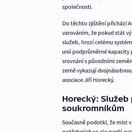
společnosti.
Do těchto zjištění přichází 
varováním, že pokud stát vý
služeb, hrozí celému systém
unií podprůměrné kapacity p
srovnání s původními zeměm
země vykazují dvojnásobnou 
asociace Jiří Horecký.
Horecký: Služeb 
soukromníkům
Současně podotkl, že míst v 
potřebných se ale zvedá rych