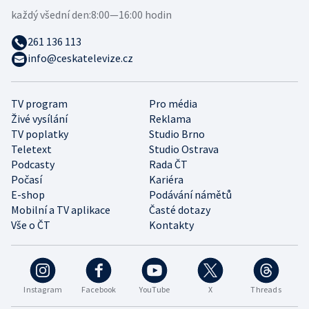
každý všední den:
8:00—16:00 hodin
261 136 113
info@ceskatelevize.cz
TV program
Pro média
Živé vysílání
Reklama
TV poplatky
Studio Brno
Teletext
Studio Ostrava
Podcasty
Rada ČT
Počasí
Kariéra
E-shop
Podávání námětů
Mobilní a TV aplikace
Časté dotazy
Vše o ČT
Kontakty
Instagram
Facebook
YouTube
X
Threads