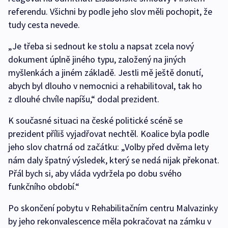
referendu. Všichni by podle jeho slov měli pochopit, že
tudy cesta nevede.
„Je třeba si sednout ke stolu a napsat zcela nový
dokument úplně jiného typu, založený na jiných
myšlenkách a jiném základě. Jestli mě ještě donutí,
abych byl dlouho v nemocnici a rehabilitoval, tak ho
z dlouhé chvíle napíšu,“ dodal prezident.
K současné situaci na české politické scéně se
prezident příliš vyjadřovat nechtěl. Koalice byla podle
jeho slov chatrná od začátku: „Volby před dvěma lety
nám daly špatný výsledek, který se nedá nijak překonat.
Přál bych si, aby vláda vydržela po dobu svého
funkčního období.“
Po skončení pobytu v Rehabilitačním centru Malvazinky
by jeho rekonvalescence měla pokračovat na zámku v