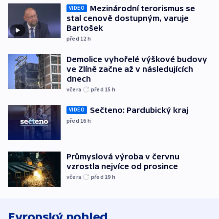
Mezinárodní terorismus se
VIDEO
stal cenově dostupným, varuje
Bartošek
před 12
h
Demolice vyhořelé výškové budovy
ve Zlíně začne až v následujících
dnech
včera
před 15
h
Sečteno: Pardubický kraj
VIDEO
před 16
h
Průmyslová výroba v červnu
vzrostla nejvíce od prosince
včera
před 19
h
Evropský pohled