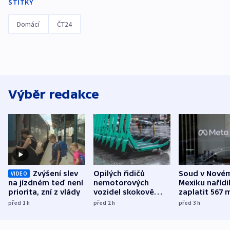
ŠTÍTKY
Domácí
ČT24
Výběr redakce
Zvýšení slev
Opilých řidičů
Soud v Nové
VIDEO
na jízdném teď není
nemotorových
Mexiku nařídi
priorita, zní z vlády
vozidel skokově
zaplatit 567 
přibylo, nejvíc ve
dolarů kvůli 
před 1
h
před 2
h
před 3
h
středních Čechách
způsobené d