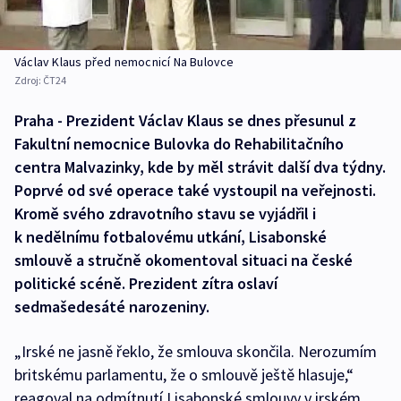
Václav Klaus před nemocnicí Na Bulovce
Zdroj:
ČT24
Praha - Prezident Václav Klaus se dnes přesunul z
Fakultní nemocnice Bulovka do Rehabilitačního
centra Malvazinky, kde by měl strávit další dva týdny.
Poprvé od své operace také vystoupil na veřejnosti.
Kromě svého zdravotního stavu se vyjádřil i
k nedělnímu fotbalovému utkání, Lisabonské
smlouvě a stručně okomentoval situaci na české
politické scéně. Prezident zítra oslaví
sedmašedesáté narozeniny.
„Irské ne jasně řeklo, že smlouva skončila. Nerozumím
britskému parlamentu, že o smlouvě ještě hlasuje,“
reagoval na odmítnutí Lisabonské smlouvy v irském