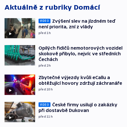
Aktuálně z rubriky
Domácí
Zvýšení slev na jízdném teď
VIDEO
není priorita, zní z vlády
před 1
h
Opilých řidičů nemotorových vozidel
skokově přibylo, nejvíc ve středních
Čechách
před 2
h
Zbytečné výjezdy kvůli eCallu a
obtěžující hovory zdržují záchranáře
před 10
h
České firmy usilují o zakázky
VIDEO
při dostavbě Dukovan
před 11
h