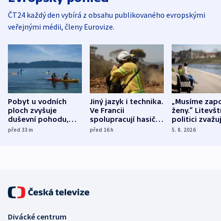
ČT24 každý den vybírá z obsahu publikovaného evropskými
veřejnými médii, členy Eurovize.
Pobyt u vodních
Jiný jazyk i technika.
„Musíme zapo
ploch zvyšuje
Ve Francii
ženy.“ Litevšt
duševní pohodu,
spolupracují hasiči z
politici zvažuj
ukázala
různých zemí
dohodu o
před 33
m
před 16
h
5. 8. 2026
mezinárodní studie
demografii
Divácké centrum