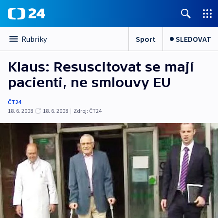
Sport
SLEDOVAT
Rubriky
Klaus: Resuscitovat se mají
pacienti, ne smlouvy EU
ČT24
18. 6. 2008
18. 6. 2008
|
Zdroj:
ČT24