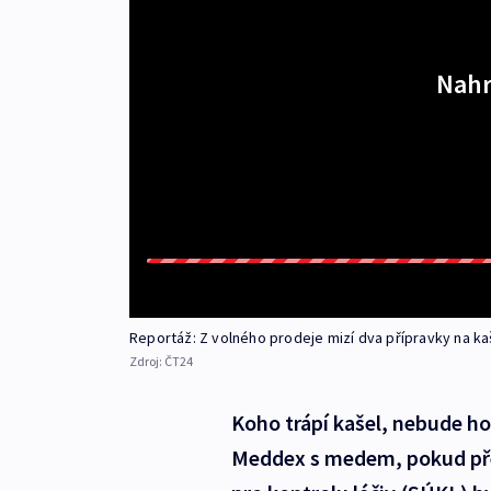
Nahr
Reportáž: Z volného prodeje mizí dva přípravky na kaš
Zdroj:
ČT24
Koho trápí kašel, nebude ho
Meddex s medem, pokud pře