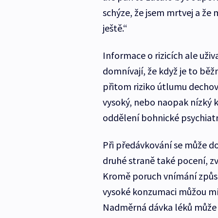
schýze, že jsem mrtvej a že m
ještě.“
Informace o rizicích ale uživ
domnívají, že když je to bě
přitom riziko útlumu dechov
vysoký, nebo naopak nízký k
oddělení bohnické psychiat
Při předávkování se může do
druhé straně také pocení, zv
Kromě poruch vnímání způsob
vysoké konzumaci můžou mít 
Nadměrná dávka léků může z