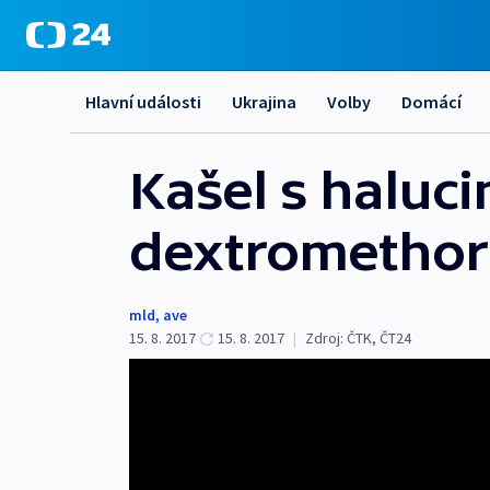
Hlavní události
Ukrajina
Volby
Domácí
Kašel s haluci
dextromethor
mld
,
ave
15. 8. 2017
15. 8. 2017
|
Zdroj:
ČTK
,
ČT24