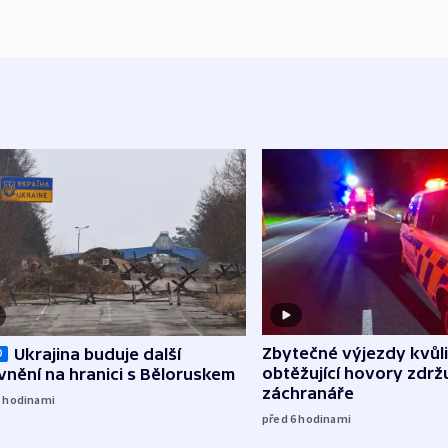
Zbytečné výjezdy kvůli
Ukrajina buduje další
O
obtěžující hovory zdržu
nění na hranici s Běloruskem
záchranáře
5
hodinami
před 6
hodinami