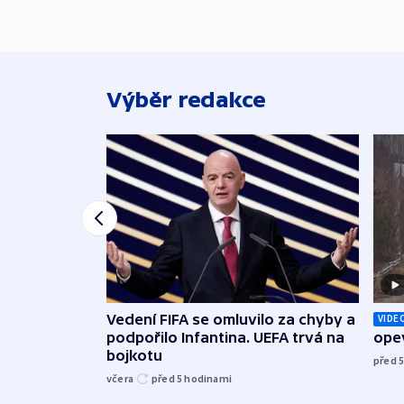
Výběr redakce
Vedení FIFA se omluvilo za chyby a
VIDE
podpořilo Infantina. UEFA trvá na
opev
bojkotu
před 
včera
před 5
hodinami