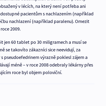
obsažený v lécích, na který není potřeba ani
ě dostupné pacientům s nachlazením (například
léčbu nachlazení (například paralenu). Omezit
 roce 2009.
it jen 60 tablet po 30 miligramech a musí se
 se takovíto zákazníci sice neevidují, za
y s pseudoefedrinem výrazně poklesl zájem a
dávají méně – v roce 2008 odebraly lékárny přes
ujícím roce byl objem poloviční.