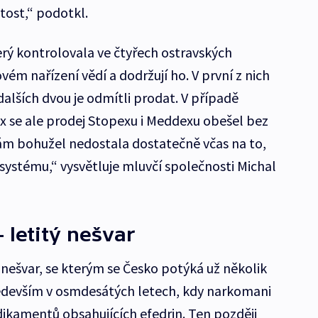
tost,“ podotkl.
erý kontrolovala ve čtyřech ostravských
vém nařízení vědí a dodržují ho. V první z nich
 dalších dvou je odmítli prodat. V případě
x se ale prodej Stopexu i Meddexu obešel bez
ám bohužel nedostala dostatečně včas na to,
ystému,“ vysvětluje mluvčí společnosti Michal
 letitý nešvar
 nešvar, se kterým se Česko potýká už několik
edevším v osmdesátých letech, kdy narkomani
dikamentů obsahujících efedrin. Ten později