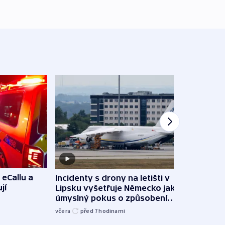
 eCallu a
Incidenty s drony na letišti v
Klima
jí
Lipsku vyšetřuje Německo jako
podn
úmyslný pokus o způsobení
i sví
exploze
včera
před 7
hodinami
včera