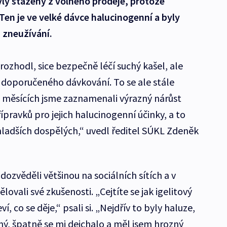
yly staženy z volného prodeje, protože
en je ve velké dávce halucinogenní a byly
 zneužívání.
 rozhodl, sice bezpečně léčí suchý kašel, ale
e doporučeného dávkování. To se ale stále
ch měsících jsme zaznamenali výrazný nárůst
ípravků pro jejich halucinogenní účinky, a to
mladších dospělých,“ uvedl ředitel SÚKL Zdeněk
 dozvěděli většinou na sociálních sítích a v
lovali své zkušenosti. „Cejtíte se jak igelitový
ví, co se děje,“ psali si. „Nejdřív to byly haluze,
ný, špatně se mi dejchalo a měl jsem hrozný