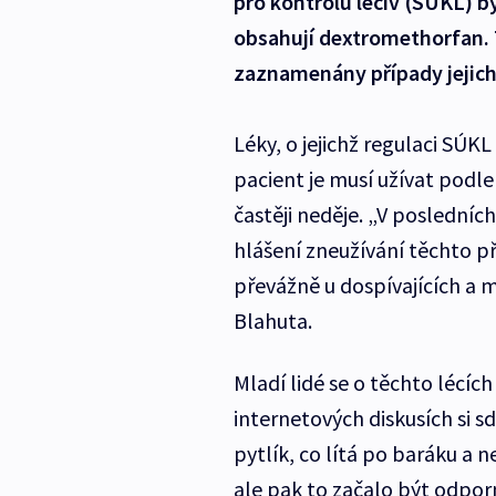
pro kontrolu léčiv (SÚKL) b
obsahují dextromethorfan. T
zaznamenány případy jejich
Léky, o jejichž regulaci SÚKL
pacient je musí užívat podl
častěji neděje. „V poslední
hlášení zneužívání těchto př
převážně u dospívajících a 
Blahuta.
Mladí lidé se o těchto lécích
internetových diskusích si sdě
pytlík, co lítá po baráku a ne
ale pak to začalo být odpor