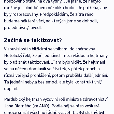
nouzového stavu na dva týdny. „Je jasné, že nebylo
možné je splnit během několika hodin. Je potřeba, aby
byly rozpracovány. Předpokládám, že zítra ráno
budeme některé věci, na kterých jsme se dohodli,
projednávat,“ uvedl.
Začíná se taktizovat?
V souvislosti s blížícími se volbami do sněmovny
Netolický řekl, že při jednáních mezi vládou a hejtmany
bylo už znát taktizování. „Tam bylo vidět, že hejtmani
se na něčem domluvili ve čtvrtek, v pátek proběhla
různá veřejná prohlášení, potom proběhla další jednání.
Ta jednání nebyla bez emocí, ale byla konstruktivní,“
doplnil.
Pardubický hejtman vyzdvihl roli ministra zdravotnictví
Jana Blatného (za ANO). Podle něj se přes veškeré
emoce snažil všechno řádně vysvětlit. „Byl slušný, byl