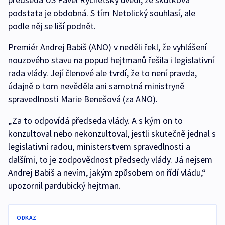
podstata je obdobná. S tím Netolický souhlasí, ale
podle něj se liší podnět.
Premiér Andrej Babiš (ANO) v neděli řekl, že vyhlášení
nouzového stavu na popud hejtmanů řešila i legislativní
rada vlády. Její členové ale tvrdí, že to není pravda,
údajně o tom nevěděla ani samotná ministryně
spravedlnosti Marie Benešová (za ANO).
„Za to odpovídá předseda vlády. A s kým on to
konzultoval nebo nekonzultoval, jestli skutečně jednal s
legislativní radou, ministerstvem spravedlnosti a
dalšími, to je zodpovědnost předsedy vlády. Já nejsem
Andrej Babiš a nevím, jakým způsobem on řídí vládu,“
upozornil pardubický hejtman.
ODKAZ