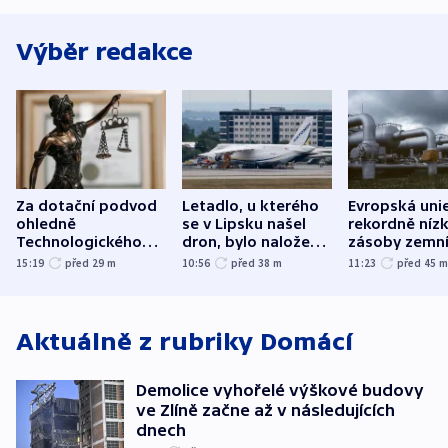
Výběr redakce
Za dotační podvod
Letadlo, u kterého
Evropská uni
ohledně
se v Lipsku našel
rekordně níz
Technologického
dron, bylo naložené
zásoby zemn
parku poslal soud
municí, píší média
plynu
15:19
před 29
m
10:56
před 38
m
11:23
před 45
do vězení dva muže
Aktuálně z rubriky
Domácí
Demolice vyhořelé výškové budovy
ve Zlíně začne až v následujících
dnech