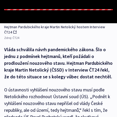
Hejtman Pardubického kraje Martin Netolický hostem Interview
ČT24
Zdroj:
ČT24
Vláda schválila návrh pandemického zákona. Šlo o
jednu z podmínek hejtmanů, kteří požádali o
prodloužení nouzového stavu. Hejtman Pardubického
kraje Martin Netolický (ČSSD) v Interview ČT24 řekl,
že do této situace se s kolegy vůbec dostat nechtěl.
O ústavnosti vyhlášení nouzového stavu musí podle
Netolického rozhodnout Ústavní soud (ÚS). „Podnět k
vyhlášení nouzového stavu nepřišel od vlády České
republiky, ale od území, tedy hejtmanů,“ řekl s tím, že
předseda ÚS Pavel Rychetský uvedl, že skutková