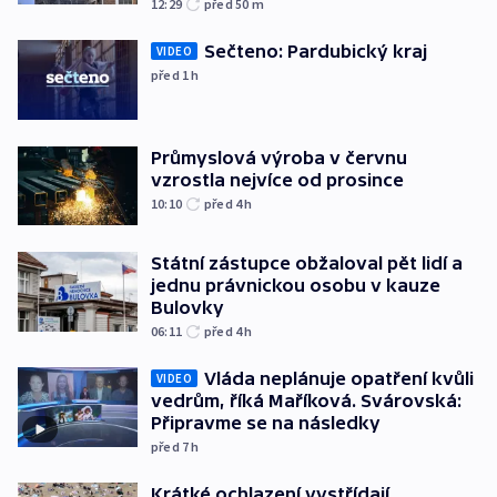
12:29
před 50
m
Sečteno: Pardubický kraj
VIDEO
před 1
h
Průmyslová výroba v červnu
vzrostla nejvíce od prosince
10:10
před 4
h
Státní zástupce obžaloval pět lidí a
jednu právnickou osobu v kauze
Bulovky
06:11
před 4
h
Vláda neplánuje opatření kvůli
VIDEO
vedrům, říká Maříková. Svárovská:
Připravme se na následky
před 7
h
Krátké ochlazení vystřídají