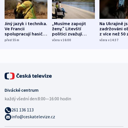
Jiný jazyk i technika.
„Musíme zapojit
Na Ukrajině j
Ve Francii
ženy.“ Litevští
zadržováni o
spolupracují hasiči z
politici zvažují
z více než 50 
různých zemí
dohodu o
Bojovali na s
před 55
m
včera v 16:00
včera v 14:37
demografii
Ruska
Divácké centrum
každý všední den:
8:00—16:00 hodin
261 136 113
info@ceskatelevize.cz