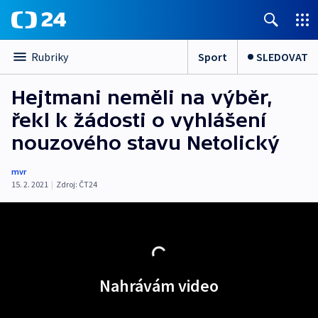
Sport
SLEDOVAT
Rubriky
Hejtmani neměli na výběr,
řekl k žádosti o vyhlášení
nouzového stavu Netolický
mvr
15. 2. 2021
|
Zdroj:
ČT24
Nahrávám video