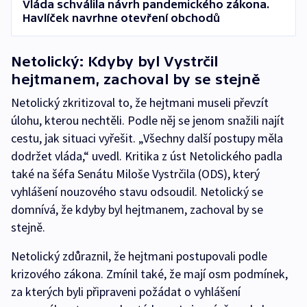
Vláda schválila návrh pandemického zákona.
Havlíček navrhne otevření obchodů
Netolický: Kdyby byl Vystrčil
hejtmanem, zachoval by se stejně
Netolický zkritizoval to, že hejtmani museli převzít
úlohu, kterou nechtěli. Podle něj se jenom snažili najít
cestu, jak situaci vyřešit. „Všechny další postupy měla
dodržet vláda,“ uvedl. Kritika z úst Netolického padla
také na šéfa Senátu Miloše Vystrčila (ODS), který
vyhlášení nouzového stavu odsoudil. Netolický se
domnívá, že kdyby byl hejtmanem, zachoval by se
stejně.
Netolický zdůraznil, že hejtmani postupovali podle
krizového zákona. Zmínil také, že mají osm podmínek,
za kterých byli připraveni požádat o vyhlášení