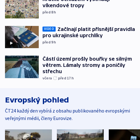
víkendové tropy
před 8
h
Začínají platit přísnější pravidla
VIDEO
pro ukrajinské uprchlíky
před 9
h
Částí území prošly bouřky se silným
větrem. Lámaly stromy a poničily
střechu
včera
před 17
h
Evropský pohled
ČT24 každý den vybírá z obsahu publikovaného evropskými
veřejnými médii, členy Eurovize.