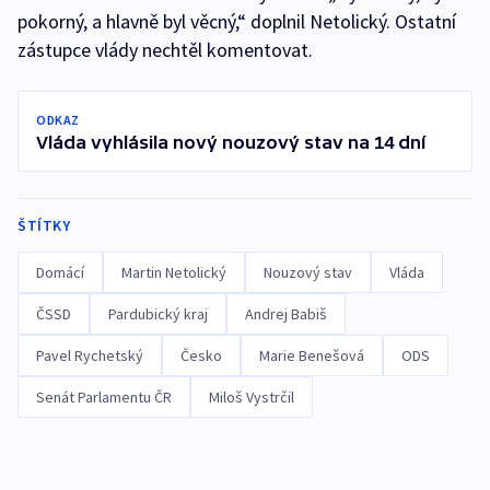
pokorný, a hlavně byl věcný,“ doplnil Netolický. Ostatní
zástupce vlády nechtěl komentovat.
ODKAZ
Vláda vyhlásila nový nouzový stav na 14 dní
ŠTÍTKY
Domácí
Martin Netolický
Nouzový stav
Vláda
ČSSD
Pardubický kraj
Andrej Babiš
Pavel Rychetský
Česko
Marie Benešová
ODS
Senát Parlamentu ČR
Miloš Vystrčil