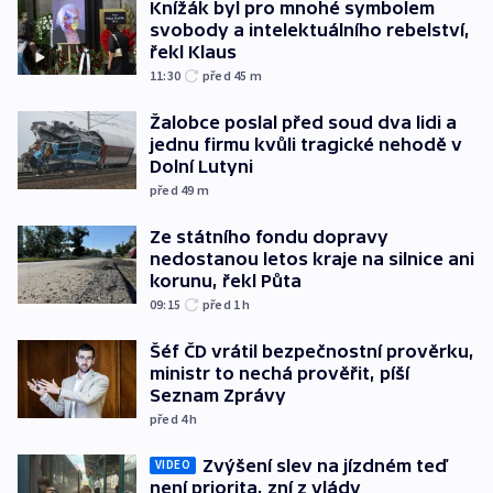
Knížák byl pro mnohé symbolem
svobody a intelektuálního rebelství,
řekl Klaus
11:30
před 45
m
Žalobce poslal před soud dva lidi a
jednu firmu kvůli tragické nehodě v
Dolní Lutyni
před 49
m
Ze státního fondu dopravy
nedostanou letos kraje na silnice ani
korunu, řekl Půta
09:15
před 1
h
Šéf ČD vrátil bezpečnostní prověrku,
ministr to nechá prověřit, píší
Seznam Zprávy
před 4
h
Zvýšení slev na jízdném teď
VIDEO
není priorita, zní z vlády