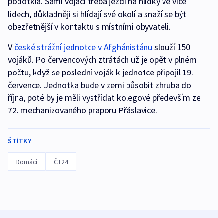
podotkla. Sami vojáci třeba jezdí na hlídky ve více
lidech, důkladněji si hlídají své okolí a snaží se být
obezřetnější v kontaktu s místními obyvateli.
V
české strážní jednotce v Afghánistánu
slouží 150
vojáků. Po červencových ztrátách už je opět v plném
počtu, když se poslední voják k jednotce připojil 19.
července. Jednotka bude v zemi působit zhruba do
října, poté by je měli vystřídat kolegové především ze
72. mechanizovaného praporu Přáslavice.
ŠTÍTKY
Domácí
ČT24