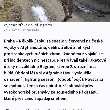
Vojenská hlídka v okolí Bagrámu
Zdroj:
Tomáš Tománek/ČTK
Praha – Několik útoků se sneslo v červenci na české
vojáky v Afghánistánu, čelili střelbě z lehkých i
protitankových ručních zbraní, žádnému z vojáků se
při incidentech nic nestalo. Přetrvávají také raketové
útoky na základnu Bagrám, kterou 2. strážní rota
hlídá. Období léta si v Afghánistánu vysloužilo
označení „fighting season“ (období bojů). Povstalci
se mohou v tento čas opírat o zásobování přes
vysokohorské průsmyky ze sousedního Pákistánu,
které přes zimu zapadají sněhem.