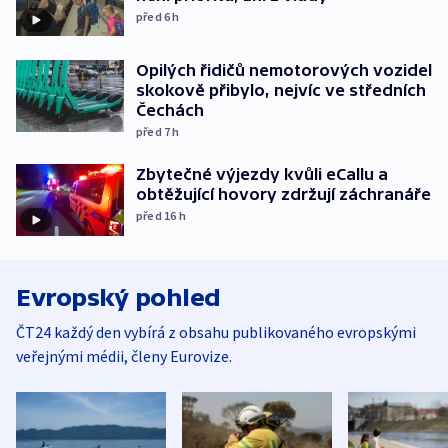
před 6
h
Opilých řidičů nemotorových vozidel
skokově přibylo, nejvíc ve středních
Čechách
před 7
h
Zbytečné výjezdy kvůli eCallu a
obtěžující hovory zdržují záchranáře
před 16
h
Evropský pohled
ČT24 každý den vybírá z obsahu publikovaného evropskými
veřejnými médii, členy Eurovize.