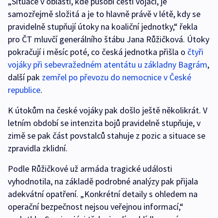
„Situace v oblasti, kde působí čeští vojáci, je
samozřejmě složitá a je to hlavně právě v létě, kdy se
pravidelně stupňují útoky na koaliční jednotky,“ řekla
pro ČT mluvčí generálního štábu Jana Růžičková. Útoky
pokračují i měsíc poté, co česká jednotka přišla o
čtyři
vojáky při sebevražedném atentátu u základny Bagrám
,
další pak
zemřel po převozu do nemocnice v České
republice
.
K útokům na české vojáky pak došlo ještě několikrát. V
letním období se intenzita bojů pravidelně stupňuje, v
zimě se pak část povstalců stahuje z pozic a situace se
zpravidla zklidní.
Podle Růžičkové už armáda tragické události
vyhodnotila, na základě podrobné analýzy pak přijala
adekvátní opatření. „Konkrétní detaily s ohledem na
operační bezpečnost nejsou veřejnou informací,“