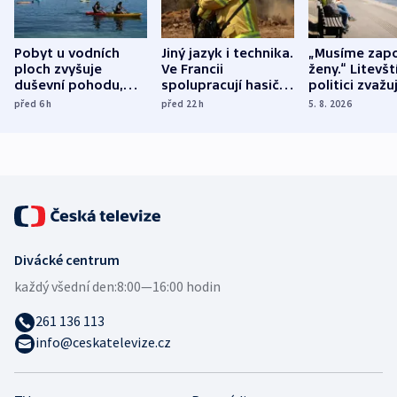
Pobyt u vodních
Jiný jazyk i technika.
„Musíme zapo
ploch zvyšuje
Ve Francii
ženy.“ Litevšt
duševní pohodu,
spolupracují hasiči z
politici zvažuj
ukázala
různých zemí
dohodu o
před 6
h
před 22
h
5. 8. 2026
mezinárodní studie
demografii
Divácké centrum
každý všední den:
8:00—16:00 hodin
261 136 113
info@ceskatelevize.cz