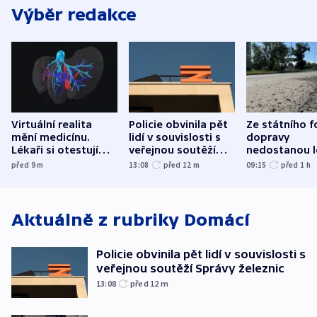
Výběr redakce
Virtuální realita
Policie obvinila pět
Ze státního 
mění medicínu.
lidí v souvislosti s
dopravy
Lékaři si otestují
veřejnou soutěží
nedostanou l
každý řez, říká
Správy železnic
kraje na silni
před 9
m
13:08
před 12
m
09:15
před 1
h
český expert
korunu, řekl 
Aktuálně z rubriky
Domácí
Policie obvinila pět lidí v souvislosti s
veřejnou soutěží Správy železnic
13:08
před 12
m