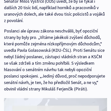
Senátor Miloš Vystrčil (ODS) uvedl, že by se týkal i
dalších 20 tisíc lidí, například horníků a pracovníků v
uranových dolech, ale také dvou tisíc policistů a vojáků
z povolání.
Poslanci ale úpravu zákona neschválili, byť opoziční
strany by byly pro. „Vítáme jakékoli zvýšení důchodů,
které pomůže zejména nízkopříjmovým důchodcům,“
uvedla Pavla Golasowská (KDU-ČSL). Proti Senátu sice
nebyl žádný poslanec, zástupci vládních stran a KSČM
se však zdrželi a tím změnu pohřbili. S výsledkem
hlasování o senátním návrhu tak nebyli opoziční
poslanci spokojeni. „Jediný důvod, proč nepodporujete
senátní návrh, je ten, že ho předložil Senát, a ne vy,“
obvinil vládní strany Mikuláš Ferjenčík (Piráti).