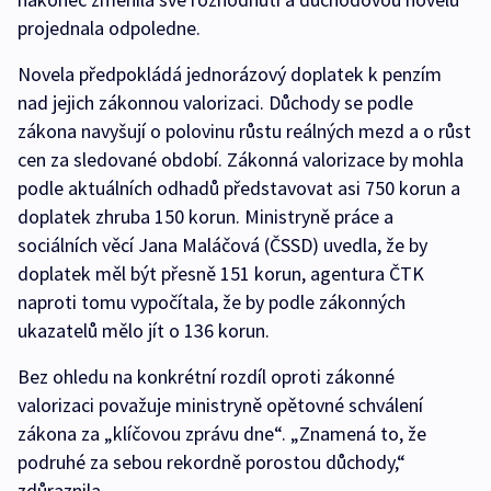
projednala odpoledne.
Novela předpokládá jednorázový doplatek k penzím
nad jejich zákonnou valorizaci. Důchody se podle
zákona navyšují o polovinu růstu reálných mezd a o růst
cen za sledované období. Zákonná valorizace by mohla
podle aktuálních odhadů představovat asi 750 korun a
doplatek zhruba 150 korun. Ministryně práce a
sociálních věcí Jana Maláčová (ČSSD) uvedla, že by
doplatek měl být přesně 151 korun, agentura ČTK
naproti tomu vypočítala, že by podle zákonných
ukazatelů mělo jít o 136 korun.
Bez ohledu na konkrétní rozdíl oproti zákonné
valorizaci považuje ministryně opětovné schválení
zákona za „klíčovou zprávu dne“. „Znamená to, že
podruhé za sebou rekordně porostou důchody,“
zdůraznila.