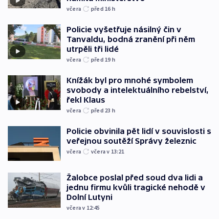
včera
před 16
h
Policie vyšetřuje násilný čin v
Tanvaldu, bodná zranění při něm
utrpěli tři lidé
včera
před 19
h
Knížák byl pro mnohé symbolem
svobody a intelektuálního rebelství,
řekl Klaus
včera
před 23
h
Policie obvinila pět lidí v souvislosti s
veřejnou soutěží Správy železnic
včera
včera v 13:21
Žalobce poslal před soud dva lidi a
jednu firmu kvůli tragické nehodě v
Dolní Lutyni
včera v 12:45