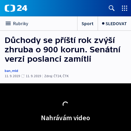
Sport
SLEDOVAT
Rubriky
Důchody se příští rok zvýší
zhruba o 900 korun. Senátní
verzi poslanci zamítli
ban
,
mld
11. 9. 2019
11. 9. 2019
|
Zdroj:
ČT24
,
ČTK
Nahrávám video