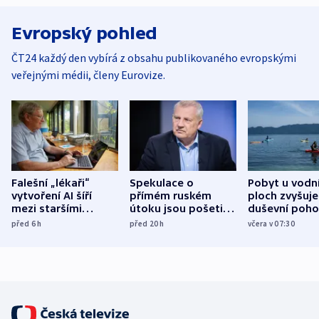
Evropský pohled
ČT24 každý den vybírá z obsahu publikovaného evropskými
veřejnými médii, členy Eurovize.
Falešní „lékaři“
Spekulace o
Pobyt u vodn
vytvoření AI šíří
přímém ruském
ploch zvyšuje
mezi staršími
útoku jsou pošetilé,
duševní poho
Poláky nebezpečné
míní estonský
ukázala
před 6
h
před 20
h
včera v 07:30
zdravotní rady
bezpečnostní
mezinárodní 
expert