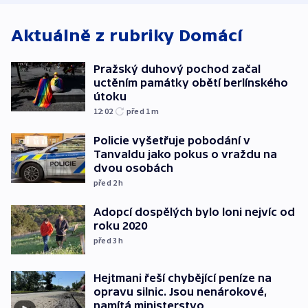
od plynovodu
Aktuálně z rubriky
Domácí
Pražský duhový pochod začal
uctěním památky obětí berlínského
útoku
12:02
před 1
m
Policie vyšetřuje pobodání v
Tanvaldu jako pokus o vraždu na
dvou osobách
před 2
h
Adopcí dospělých bylo loni nejvíc od
roku 2020
před 3
h
Hejtmani řeší chybějící peníze na
opravu silnic. Jsou nenárokové,
namítá ministerstvo