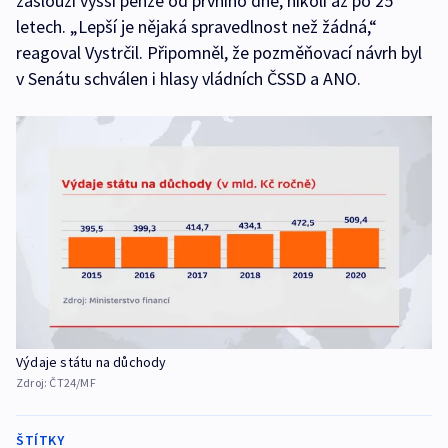
zaslouží vyšší penze od prvního dne, nikoli až po 25
letech. „Lepší je nějaká spravedlnost než žádná,“
reagoval Vystrčil. Připomněl, že pozměňovací návrh byl
v Senátu schválen i hlasy vládních ČSSD a ANO.
Výdaje státu na důchody
Zdroj:
ČT24/MF
ŠTÍTKY