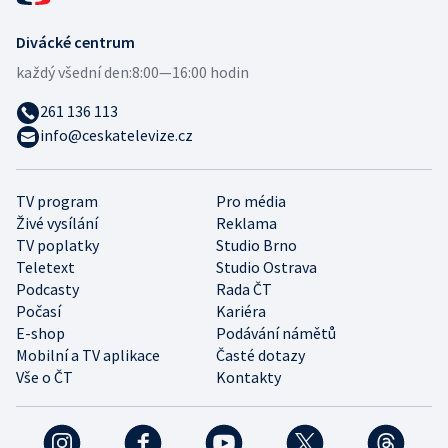
Divácké centrum
každý všední den:
8:00—16:00 hodin
261 136 113
info@ceskatelevize.cz
TV program
Pro média
Živé vysílání
Reklama
TV poplatky
Studio Brno
Teletext
Studio Ostrava
Podcasty
Rada ČT
Počasí
Kariéra
E-shop
Podávání námětů
Mobilní a TV aplikace
Časté dotazy
Vše o ČT
Kontakty