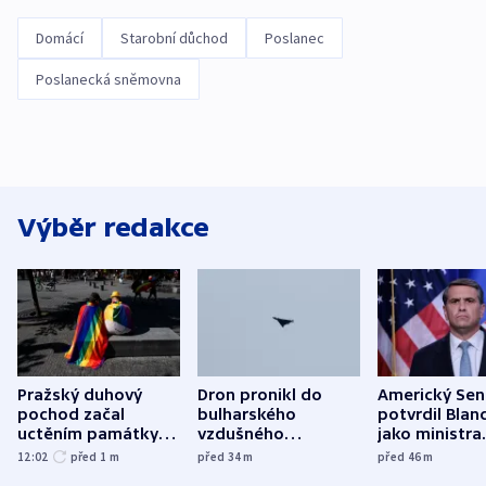
Domácí
Starobní důchod
Poslanec
Poslanecká sněmovna
Výběr redakce
Pražský duhový
Dron pronikl do
Americký Sen
pochod začal
bulharského
potvrdil Blan
uctěním památky
vzdušného
jako ministra
obětí berlínského
prostoru,
spravedlnost
12:02
před 1
m
před 34
m
před 46
m
útoku
explodoval kilometr