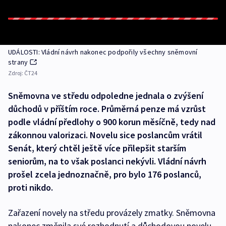
UDÁLOSTI: Vládní návrh nakonec podpořily všechny sněmovní
strany
Zdroj:
ČT24
Sněmovna ve středu odpoledne jednala o zvýšení
důchodů v příštím roce. Průměrná penze má vzrůst
podle vládní předlohy o 900 korun měsíčně, tedy nad
zákonnou valorizaci. Novelu sice poslancům vrátil
Senát, který chtěl ještě více přilepšit starším
seniorům, na to však poslanci nekývli. Vládní návrh
prošel zcela jednoznačně, pro bylo 176 poslanců,
proti nikdo.
Zařazení novely na středu provázely zmatky. Sněmovna
nakonec změnila své rozhodnutí a důchodovou novelu