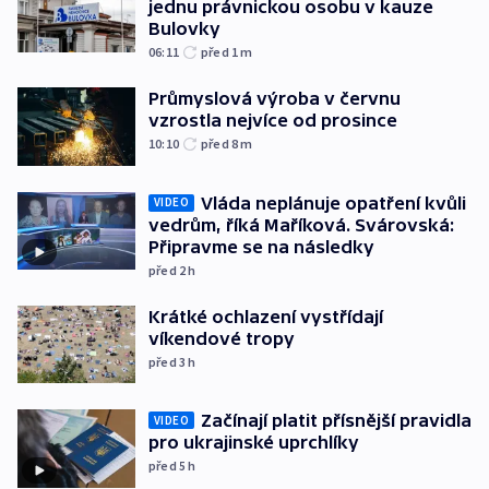
jednu právnickou osobu v kauze
Bulovky
06:11
před 1
m
Průmyslová výroba v červnu
vzrostla nejvíce od prosince
10:10
před 8
m
Vláda neplánuje opatření kvůli
VIDEO
vedrům, říká Maříková. Svárovská:
Připravme se na následky
před 2
h
Krátké ochlazení vystřídají
víkendové tropy
před 3
h
Začínají platit přísnější pravidla
VIDEO
pro ukrajinské uprchlíky
před 5
h