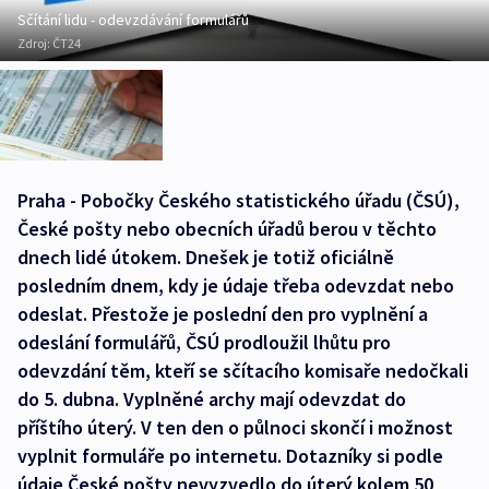
Sčítání lidu - odevzdávání formulářů
Zdroj:
ČT24
Praha - Pobočky Českého statistického úřadu (ČSÚ),
České pošty nebo obecních úřadů berou v těchto
dnech lidé útokem. Dnešek je totiž oficiálně
posledním dnem, kdy je údaje třeba odevzdat nebo
odeslat. Přestože je poslední den pro vyplnění a
odeslání formulářů, ČSÚ prodloužil lhůtu pro
odevzdání těm, kteří se sčítacího komisaře nedočkali
do 5. dubna. Vyplněné archy mají odevzdat do
příštího úterý. V ten den o půlnoci skončí i možnost
vyplnit formuláře po internetu. Dotazníky si podle
údaje České pošty nevyzvedlo do úterý kolem 50