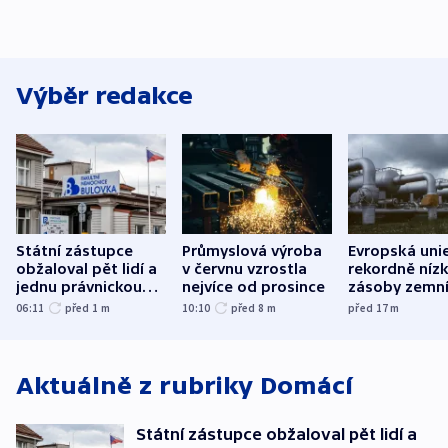
Výběr redakce
Státní zástupce
Průmyslová výroba
Evropská uni
obžaloval pět lidí a
v červnu vzrostla
rekordně níz
jednu právnickou
nejvíce od prosince
zásoby zemn
osobu v kauze
plynu
06:11
před 1
m
10:10
před 8
m
před 17
m
Bulovky
Aktuálně z rubriky
Domácí
Státní zástupce obžaloval pět lidí a