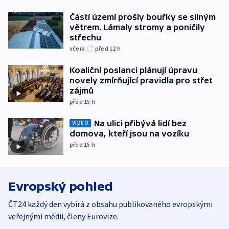
Částí území prošly bouřky se silným
větrem. Lámaly stromy a poničily
střechu
včera
před 12
h
Koaliční poslanci plánují úpravu
novely zmírňující pravidla pro střet
zájmů
před 15
h
Na ulici přibývá lidí bez
VIDEO
domova, kteří jsou na vozíku
před 15
h
Evropský pohled
ČT24 každý den vybírá z obsahu publikovaného evropskými
veřejnými médii, členy Eurovize.