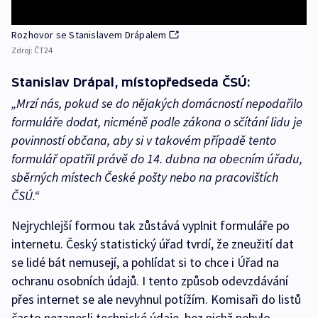
Rozhovor se Stanislavem Drápalem
Zdroj:
ČT24
Stanislav Drápal, místopředseda ČSÚ:
„Mrzí nás, pokud se do nějakých domácností nepodařilo
formuláře dodat, nicméně podle zákona o sčítání lidu je
povinností občana, aby si v takovém případě tento
formulář opatřil právě do 14. dubna na obecním úřadu,
sběrných místech České pošty nebo na pracovištích
ČSÚ.“
Nejrychlejší formou tak zůstává vyplnit formuláře po
internetu. Český statistický úřad tvrdí, že zneužití dat
se lidé bát nemusejí, a pohlídat si to chce i Úřad na
ochranu osobních údajů. I tento způsob odevzdávání
přes internet se ale nevyhnul potížím. Komisaři do listů
často nezanesli technické údaje, bez nichž nebylo