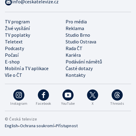
info@ceskatelevize.cz
TV program
Pro média
Živé vysílání
Reklama
TV poplatky
Studio Brno
Teletext
Studio Ostrava
Podcasty
Rada ČT
Počasí
Kariéra
E-shop
Podávání námětů
Mobilní a TV aplikace
Časté dotazy
Vše o ČT
Kontakty
Instagram
Facebook
YouTube
X
Threads
© Česká televize
•
•
English
Ochrana soukromí
Přístupnost