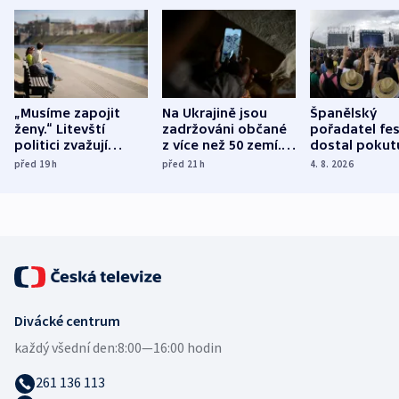
„Musíme zapojit
Na Ukrajině jsou
Španělský
ženy.“ Litevští
zadržováni občané
pořadatel fes
politici zvažují
z více než 50 zemí.
dostal pokut
dohodu o
Bojovali na straně
nekalé prakti
před 19
h
před 21
h
4. 8. 2026
demografii
Ruska
Divácké centrum
každý všední den:
8:00—16:00 hodin
261 136 113