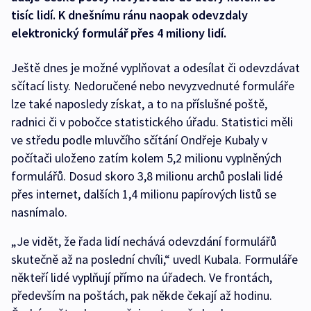
tisíc lidí. K dnešnímu ránu naopak odevzdaly
elektronický formulář přes 4 miliony lidí.
Ještě dnes je možné vyplňovat a odesílat či odevzdávat
sčítací listy. Nedoručené nebo nevyzvednuté formuláře
lze také naposledy získat, a to na příslušné poště,
radnici či v pobočce statistického úřadu. Statistici měli
ve středu podle mluvčího sčítání Ondřeje Kubaly v
počítači uloženo zatím kolem 5,2 milionu vyplněných
formulářů. Dosud skoro 3,8 milionu archů poslali lidé
přes internet, dalších 1,4 milionu papírových listů se
nasnímalo.
„Je vidět, že řada lidí nechává odevzdání formulářů
skutečně až na poslední chvíli,“ uvedl Kubala. Formuláře
někteří lidé vyplňují přímo na úřadech. Ve frontách,
především na poštách, pak někde čekají až hodinu.