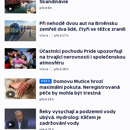
Skandinávie
před 8
h
Při nehodě dvou aut na Brněnsku
zemřeli dva lidé, čtyři se těžce zranili
včera
před 17
h
Účastníci pochodu Pride upozorňují
na trvající nerovnosti i společenskou
atmosféru
včera
před 18
h
Domovu Mutice hrozí
VIDEO
maximální pokuta. Neregistrovaná
péče by mohla být trestná
před 19
h
Řeky vysychají a podzemní vody
ubývá. Hydrolog: Klíčem je
zadržování vody
před 23
h