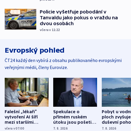
Policie vyšetřuje pobodání v
Tanvaldu jako pokus o vraždu na
dvou osobách
včera v 11:22
Evropský pohled
ČT24 každý den vybírá z obsahu publikovaného evropskými
veřejnými médii, členy Eurovize.
Falešní „lékaři“
Spekulace o
Pobyt u vodn
vytvoření AI šíří
přímém ruském
ploch zvyšuje
mezi staršími
útoku jsou pošetilé,
duševní poho
Poláky nebezpečné
míní estonský
ukázala
včera v 07:00
7. 8. 2026
7. 8. 2026