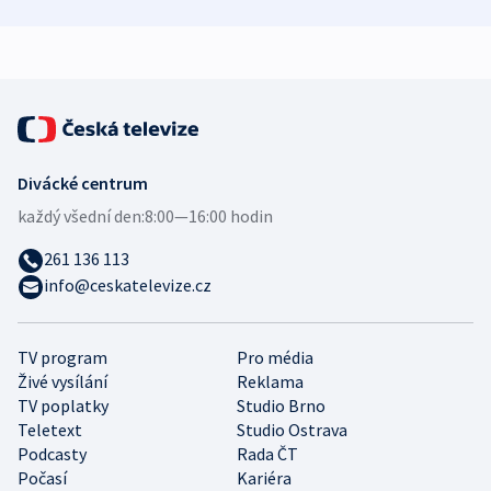
zdravotní rady
bezpečnostní
mezinárodní 
expert
Divácké centrum
každý všední den:
8:00—16:00 hodin
261 136 113
info@ceskatelevize.cz
TV program
Pro média
Živé vysílání
Reklama
TV poplatky
Studio Brno
Teletext
Studio Ostrava
Podcasty
Rada ČT
Počasí
Kariéra