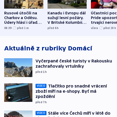
Rusové útočili na
Kanadu i Evropu dál
Účastníci po
Charkov a Oděsu.
sužují lesní požáry.
Pride upozorň
Údery hlásí i úřady v
V Britské Kolumbii
trvající nerov
Bělgorodu
evakuovali tisíce lidí
společensko
08:39
před 1
m
před 6
h
včera
před 18
h
atmosféru
Aktuálně z rubriky
Domácí
Vyčerpané české turisty v Rakousku
zachraňovaly vrtulníky
před 1
h
Tlačítko pro snadné vrácení
VIDEO
zboží míří na e-shopy. Byť má
zpoždění
před 7
h
Stále více Čechů míří v létě do
VIDEO