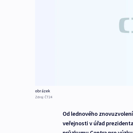
obrázek
Zdroj:
ČT24
Od lednového znovuzvolení 
veřejnosti v úřad prezidenta
průzkumu Centra pro výzkum