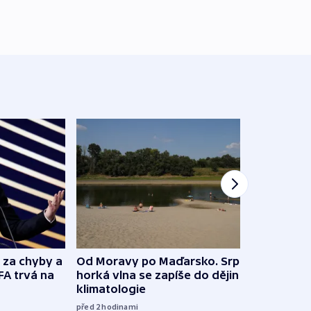
o za chyby a
Od Moravy po Maďarsko. Srpnová
Ukraj
FA trvá na
horká vlna se zapíše do dějin
Rusko
klimatologie
08:52
před 2
hodinami