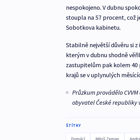
nespokojeno. V dubnu spoko
stoupla na 57 procent, což j
Sobotkova kabinetu.
Stabilně největší důvěru si z
kterým v dubnu shodně věřil
zastupitelům pak kolem 40 pr
krajů se v uplynulých měsící
Průzkum provádělo CVVM od
obyvatel České republiky v
ŠTÍTKY
Domácí
Miloš Zeman
Andre