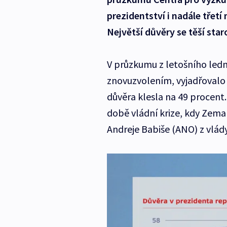
prezidentství i nadále třetí
Největší důvěry se těší star
V průzkumu z letošního led
znovuzvolením, vyjadřovalo 
důvěra klesla na 49 procent.
době vládní krize, kdy Zema
Andreje Babiše (ANO) z vlády