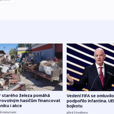
r starého železa pomáhá
Vedení FIFA se omluvil
rovolným hasičům financovat
podpořilo Infantina. UE
niku i akce
bojkotu
16
minutami
před 1
hodinou