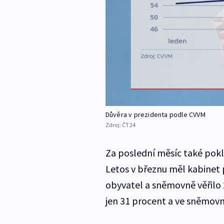
Důvěra v prezidenta podle CVVM
Zdroj:
ČT24
Za poslední měsíc také pok
Letos v březnu měl kabinet
obyvatel a sněmovně věřilo 27
jen 31 procent a ve sněmovn