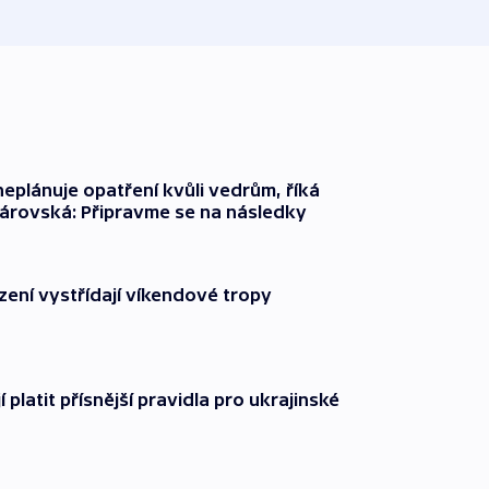
neplánuje opatření kvůli vedrům, říká
árovská: Připravme se na následky
zení vystřídají víkendové tropy
í platit přísnější pravidla pro ukrajinské