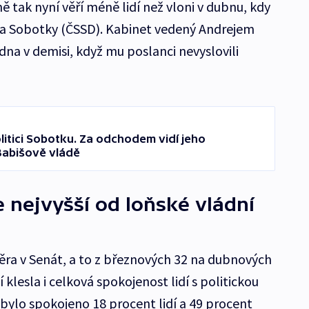
 tak nyní věří méně lidí než vloni v dubnu, kdy
va Sobotky (ČSSD). Kabinet vedený Andrejem
na v demisi, když mu poslanci nevyslovili
litici Sobotku. Za odchodem vidí jeho
Babišově vládě
 nejvyšší od loňské vládní
věra v Senát, a to z březnových 32 na dubnových
klesla i celková spokojenost lidí s politickou
í bylo spokojeno 18 procent lidí a 49 procent