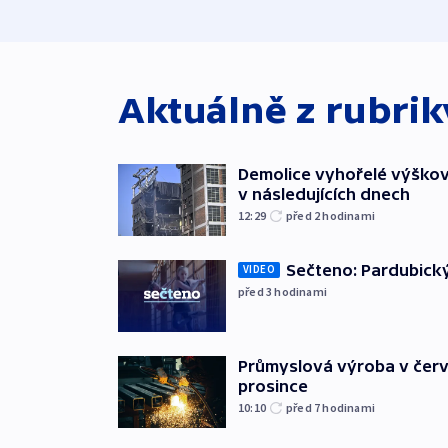
Aktuálně z rubri
Demolice vyhořelé výškov
v následujících dnech
12:29
před 2
hodinami
Sečteno: Pardubický
VIDEO
před 3
hodinami
Průmyslová výroba v červ
prosince
10:10
před 7
hodinami