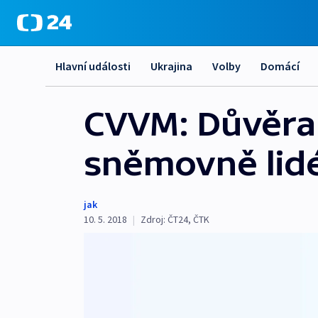
Hlavní události
Ukrajina
Volby
Domácí
CVVM: Důvěra v
sněmovně lidé
jak
10. 5. 2018
|
Zdroj:
ČT24
,
ČTK