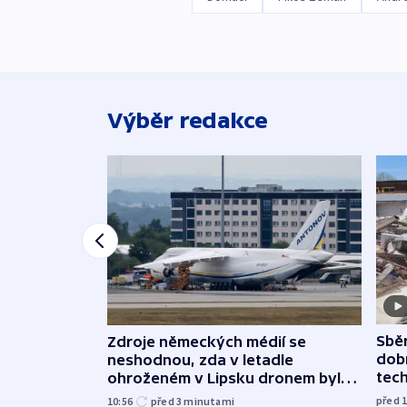
Výběr redakce
Sbě
Zdroje německých médií se
dob
neshodnou, zda v letadle
tech
ohroženém v Lipsku dronem byla
munice
před 
10:56
před 3
minutami