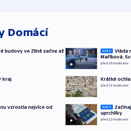
ky
Domácí
é budovy ve Zlíně začne až
Vláda 
VIDEO
Maříková. Sv
před 10
hodinami
 kraj
Krátké ochla
před 11
hodinami
nu vzrostla nejvíce od
Začínaj
VIDEO
uprchlíky
před 12
hodinami