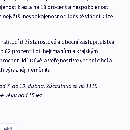
jenost klesla na 13 procent a nespokojenost
e největší nespokojenost od loňské vládní krize
 institucí drží starostové a obecní zastupitelstva,
o 62 procent lidí, hejtmanům a krajským
ocent lidí. Důvěra veřejnosti ve vedení obcí a
ch výrazněji neměnila.
 7. do 19. dubna. Zúčastnilo se ho 1115
e věku nad 15 let.
j Babiš