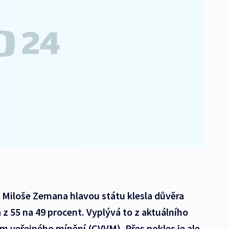
Miloše Zemana hlavou státu klesla důvěra
 z 55 na 49 procent. Vyplývá to z aktuálního
 veřejného mínění (CVVM). Přes pokles je ale