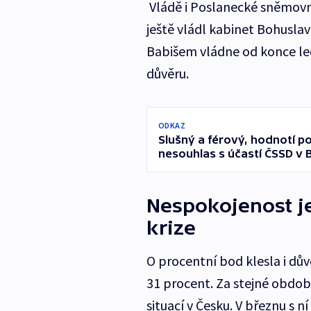
Vládě i Poslanecké sněmovně
ještě vládl kabinet Bohusla
Babišem vládne od konce led
důvěru.
ODKAZ
Slušný a férový, hodnotí po
nesouhlas s účastí ČSSD v 
Nespokojenost je
krize
O procentní bod klesla i dů
31 procent. Za stejné období 
situací v Česku. V březnu s n