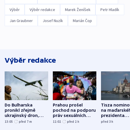
Výběr
Výběr redakce
Marek Ženíšek
Petr Hladík
Jan Graubner
Josef Nuzík
Marián Čop
Výběr redakce
Do Bulharska
Prahou prošel
Tisza nomino
pronikl zřejmě
pochod na podporu
na maďarské
ukrajinský dron,
práv sexuálních
prezidenta
explodoval kilometr
menšin
bývalého šéf
13:05
před 7
m
12:02
před 2
h
před 3
h
od plynovodu
nejvyššího s