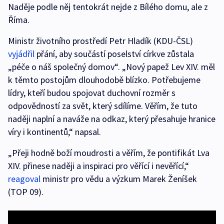
Naděje podle něj tentokrát nejde z Bílého domu, ale z
Říma.
Ministr životního prostředí Petr Hladík (KDU-ČSL)
vyjádřil
přání, aby součástí poselství církve zůstala
„péče o náš společný domov“. „Nový papež Lev XIV. měl
k těmto postojům dlouhodobě blízko. Potřebujeme
lídry, kteří budou spojovat duchovní rozměr s
odpovědností za svět, který sdílíme. Věřím, že tuto
naději naplní a naváže na odkaz, který přesahuje hranice
víry i kontinentů,“ napsal.
„Přeji hodně boží moudrosti a věřím, že pontifikát Lva
XIV. přinese naději a inspiraci pro věřící i nevěřící,“
reagoval
ministr pro vědu a výzkum Marek Ženíšek
(TOP 09).