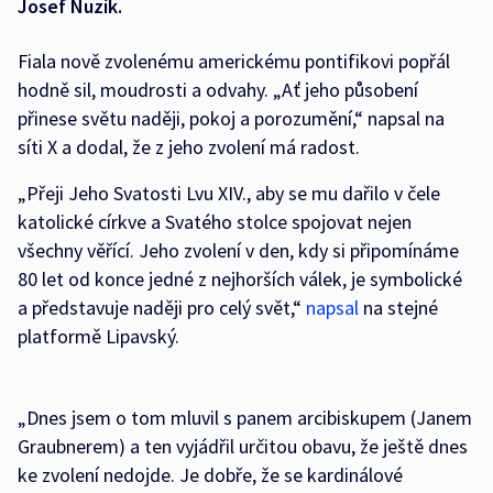
Josef Nuzík.
Fiala nově zvolenému americkému pontifikovi popřál
hodně sil, moudrosti a odvahy. „Ať jeho působení
přinese světu naději, pokoj a porozumění,“ napsal na
síti X a dodal, že z jeho zvolení má radost.
„Přeji Jeho Svatosti Lvu XIV., aby se mu dařilo v čele
katolické církve a Svatého stolce spojovat nejen
všechny věřící. Jeho zvolení v den, kdy si připomínáme
80 let od konce jedné z nejhorších válek, je symbolické
a představuje naději pro celý svět,“
napsal
na stejné
platformě Lipavský.
„Dnes jsem o tom mluvil s panem arcibiskupem (Janem
Graubnerem) a ten vyjádřil určitou obavu, že ještě dnes
ke zvolení nedojde. Je dobře, že se kardinálové