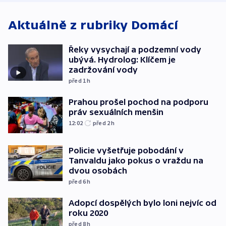
Aktuálně z rubriky
Domácí
Řeky vysychají a podzemní vody
ubývá. Hydrolog: Klíčem je
zadržování vody
před 1
h
Prahou prošel pochod na podporu
práv sexuálních menšin
12:02
před 2
h
Policie vyšetřuje pobodání v
Tanvaldu jako pokus o vraždu na
dvou osobách
před 6
h
Adopcí dospělých bylo loni nejvíc od
roku 2020
před 8
h