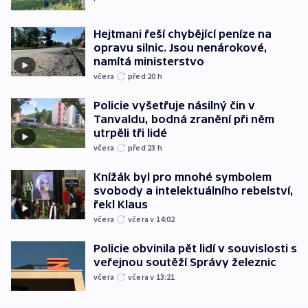
Hejtmani řeší chybějící peníze na
opravu silnic. Jsou nenárokové,
namítá ministerstvo
včera
před 20
h
Policie vyšetřuje násilný čin v
Tanvaldu, bodná zranění při něm
utrpěli tři lidé
včera
před 23
h
Knížák byl pro mnohé symbolem
svobody a intelektuálního rebelství,
řekl Klaus
včera
včera v 14:02
Policie obvinila pět lidí v souvislosti s
veřejnou soutěží Správy železnic
včera
včera v 13:21