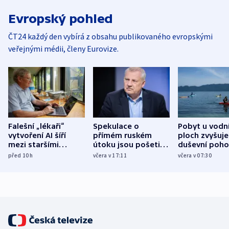
Evropský pohled
ČT24 každý den vybírá z obsahu publikovaného evropskými
veřejnými médii, členy Eurovize.
Falešní „lékaři“
Spekulace o
Pobyt u vodn
vytvoření AI šíří
přímém ruském
ploch zvyšuje
mezi staršími
útoku jsou pošetilé,
duševní poho
Poláky nebezpečné
míní estonský
ukázala
před 10
h
včera v 17:11
včera v 07:30
zdravotní rady
bezpečnostní
mezinárodní 
expert