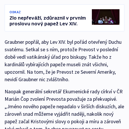
ODKAZ
Zlo nepřeváží, zdůraznil v prvním
proslovu nový papež Lev XIV.
Graubner popřál, aby Lev XIV. byl pořád otevřený Duchu
svatému. Setkal se s ním, protože Prevost v poslední
době vedl vatikánský úřad pro biskupy. Takže ho z
kardinálů vybírajících papeže museli znát všichni,
upozornil. Na tom, že je Prevost ze Severní Ameriky,
nevidí Graubner nic zvláštního.
Naopak generální sekretář Ekumenické rady církví v ČR
Marián Čop zvolení Prevosta považuje za překvapivé.
„Jméno nového papeže nepadalo v širších diskuzích, ale
zároveň snad můžeme vyjádřit naději, nakolik nový
papež začal Kristovými slovy o pokoji a míru a zároveň
také mluvil o tom, že chce navazovat na cestu