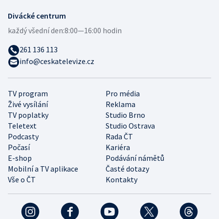
Divácké centrum
každý všední den:
8:00—16:00 hodin
261 136 113
info@ceskatelevize.cz
TV program
Pro média
Živé vysílání
Reklama
TV poplatky
Studio Brno
Teletext
Studio Ostrava
Podcasty
Rada ČT
Počasí
Kariéra
E-shop
Podávání námětů
Mobilní a TV aplikace
Časté dotazy
Vše o ČT
Kontakty