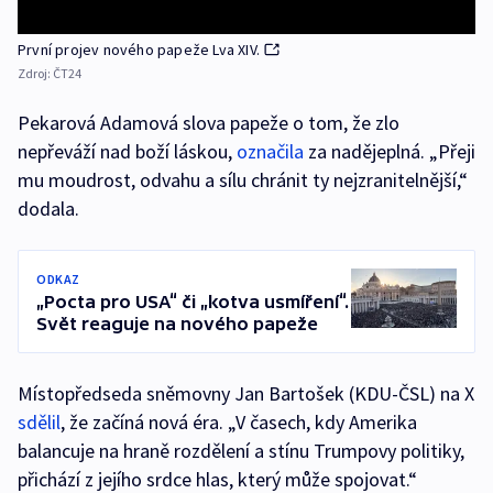
První projev nového papeže Lva XIV.
Zdroj:
ČT24
Pekarová Adamová slova papeže o tom, že zlo
nepřeváží nad boží láskou,
označila
za nadějeplná. „Přeji
mu moudrost, odvahu a sílu chránit ty nejzranitelnější,“
dodala.
ODKAZ
„Pocta pro USA“ či „kotva usmíření“.
Svět reaguje na nového papeže
Místopředseda sněmovny Jan Bartošek (KDU-ČSL) na X
sdělil
, že začíná nová éra. „V časech, kdy Amerika
balancuje na hraně rozdělení a stínu Trumpovy politiky,
přichází z jejího srdce hlas, který může spojovat.“