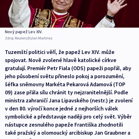
Nový papež Lev XIV.
Zdroj:
Reuters/Dylan Martinez
Tuzemští politici věří, že papež Lev XIV. může
spojovat. Nově zvolené hlavě katolické církve
gratulují. Premiér Petr Fiala (ODS) papeži popřál, aby
jeho působení světu přineslo pokoj a porozumění,
šéfka sněmovny Markéta Pekarová Adamová (TOP
09) zase přála sílu chránit ty nejzranitelnější. Podle
ministra zahraničí Jana Lipavského (nestr.) je zvolení
v den 80. výročí konce jedné z nejhorších válek
symbolické a představuje naději pro celý svět. Výběr
nástupce zesnulého papeže Františka zhodnotili
také pražský a olomoucký arcibiskup Jan Graubner a