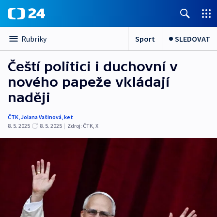
Sport
SLEDOVAT
Rubriky
Čeští politici i duchovní v
nového papeže vkládají
naději
ČTK
,
Jolana Vašinová
,
ket
8. 5. 2025
8. 5. 2025
|
Zdroj:
ČTK
,
X