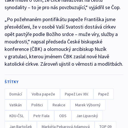
synodality – to je pro nás povzbuzující,“ vyjádřil se Čop.
„Po požehnaném pontifikátu papeže Františka jsme
přesvědčeni, že v osobě Vaší Svatosti dostává církev
opět pastýře podle Božího srdce – muže víry, služby a
moudrosti,“ napsal předseda České biskupské
konference (ČBK) a olomoucký arcibiskup Nuzík
v gratulaci, kterou jménem ČBK zaslal nové hlavě
katolické církve. Zároveň ujistil o věrnosti a modlitbách.
ŠTÍTKY
Domácí
Volba papeže
Papež Lev XIV.
Papež
Vatikán
Politici
Reakce
Marek Výborný
KDU-ČSL
Petr Fiala
ODS
Jan Lipavský
Jan Bartošek
Markéta Pekarová Adamová
TOP 09