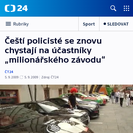
Sport
SLEDOVAT
Rubriky
Čeští policisté se znovu
chystají na účastníky
„milionářského závodu“
ČT24
5. 9. 2009
5. 9. 2009
|
Zdroj:
ČT24