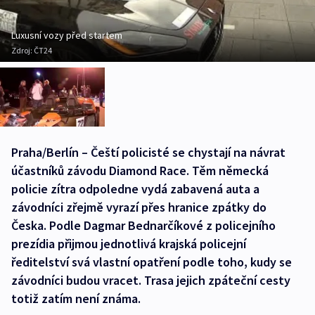
Luxusní vozy před startem
Zdroj:
ČT24
Praha/Berlín – Čeští policisté se chystají na návrat
účastníků závodu Diamond Race. Těm německá
policie zítra odpoledne vydá zabavená auta a
závodníci zřejmě vyrazí přes hranice zpátky do
Česka. Podle Dagmar Bednarčíkové z policejního
prezídia přijmou jednotlivá krajská policejní
ředitelství svá vlastní opatření podle toho, kudy se
závodníci budou vracet. Trasa jejich zpáteční cesty
totiž zatím není známa.