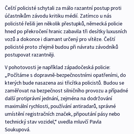
Čeští policisté schytali za málo razantní postup proti
účastníkům závodu kritiku médií. Zatímco u nás
policisté řešili jen několik přestupků, německá policie
hned po překročení hranic zabavila tři desítky luxusních
vozů a dokonce i diamant určený pro vítěze. Čeští
policisté proto zřejmě budou při návratu závodníků
postupovat razantněji.
V pohotovosti je například západočeská policie:
„Počítáme s dopravně-bezpečnostními opatřeními, do
kterých bude nasazena asi třicítka policistů. Budou se
zaměřovat na bezpečnost silničního provozu a případné
další protiprávní jednání, zejména na dodržování
maximální rychlosti, používání antiradarů, správné
umístění registračních značek, připoutání pásy nebo
technický stav vozidel,“ uvedla mluvčí Pavla
Soukupová.