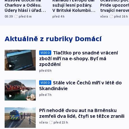
Charkov a Oděsu.
sužují lesní požáry.
Pride upozorň
Údery hlásí i úřady v
V Britské Kolumbii
trvající nerov
Bělgorodu
evakuovali tisíce lidí
společensko
08:39
před 6
m
před 4
h
včera
před 16
h
atmosféru
Aktuálně z rubriky
Domácí
Tlačítko pro snadné vrácení
VIDEO
zboží míří na e-shopy. Byť má
zpoždění
před 6
h
Stále více Čechů míří v létě do
VIDEO
Skandinávie
před 7
h
Při nehodě dvou aut na Brněnsku
zemřeli dva lidé, čtyři se těžce zranili
včera
před 15
h