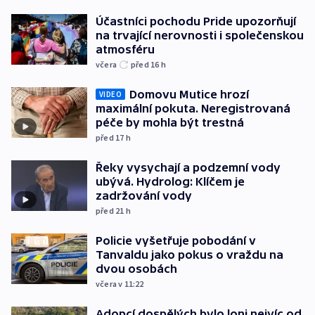
Účastníci pochodu Pride upozorňují
na trvající nerovnosti i společenskou
atmosféru
včera
před 16
h
Domovu Mutice hrozí
VIDEO
maximální pokuta. Neregistrovaná
péče by mohla být trestná
před 17
h
Řeky vysychají a podzemní vody
ubývá. Hydrolog: Klíčem je
zadržování vody
před 21
h
Policie vyšetřuje pobodání v
Tanvaldu jako pokus o vraždu na
dvou osobách
včera v 11:22
Adopcí dospělých bylo loni nejvíc od