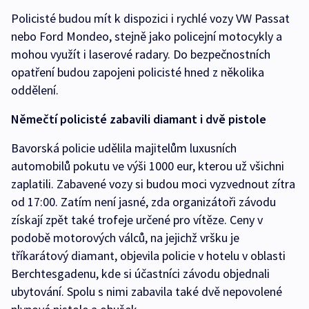
Policisté budou mít k dispozici i rychlé vozy VW Passat
nebo Ford Mondeo, stejně jako policejní motocykly a
mohou využít i laserové radary. Do bezpečnostních
opatření budou zapojeni policisté hned z několika
oddělení.
Němečtí policisté zabavili diamant i dvě pistole
Bavorská policie udělila majitelům luxusních
automobilů pokutu ve výši 1000 eur, kterou už všichni
zaplatili. Zabavené vozy si budou moci vyzvednout zítra
od 17:00. Zatím není jasné, zda organizátoři závodu
získají zpět také trofeje určené pro vítěze. Ceny v
podobě motorových válců, na jejichž vršku je
tříkarátový diamant, objevila policie v hotelu v oblasti
Berchtesgadenu, kde si účastníci závodu objednali
ubytování. Spolu s nimi zabavila také dvě nepovolené