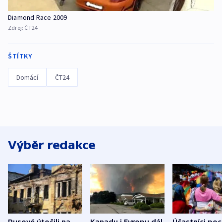
Diamond Race 2009
Zdroj:
ČT24
ŠTÍTKY
Domácí
ČT24
Výběr redakce
Rusové útočili na
Kanadu i Evropu dál
Účastníci po