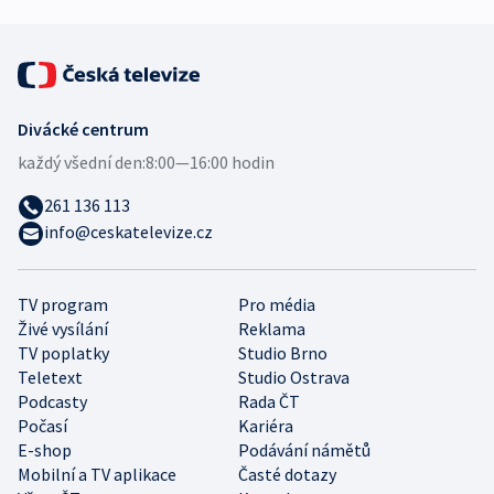
Divácké centrum
každý všední den:
8:00—16:00 hodin
261 136 113
info@ceskatelevize.cz
TV program
Pro média
Živé vysílání
Reklama
TV poplatky
Studio Brno
Teletext
Studio Ostrava
Podcasty
Rada ČT
Počasí
Kariéra
E-shop
Podávání námětů
Mobilní a TV aplikace
Časté dotazy