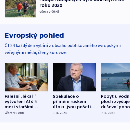
roku 2020
včera v 09:45
Evropský pohled
ČT24 každý den vybírá z obsahu publikovaného evropskými
veřejnými médii, členy Eurovize.
Falešní „lékaři“
Spekulace o
Pobyt u vodn
vytvoření AI šíří
přímém ruském
ploch zvyšuje
mezi staršími
útoku jsou pošetilé,
duševní poho
Poláky nebezpečné
míní estonský
ukázala
včera v 07:00
7. 8. 2026
7. 8. 2026
zdravotní rady
bezpečnostní
mezinárodní 
expert