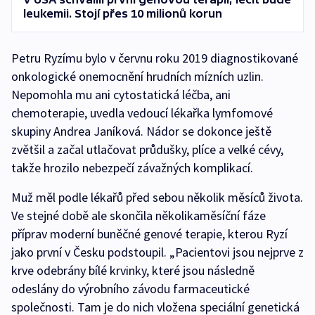
leukemii. Stojí přes 10 milionů korun
Petru Ryzímu bylo v červnu roku 2019 diagnostikované
onkologické onemocnění hrudních mízních uzlin.
Nepomohla mu ani cytostatická léčba, ani
chemoterapie, uvedla vedoucí lékařka lymfomové
skupiny Andrea Janíková. Nádor se dokonce ještě
zvětšil a začal utlačovat průdušky, plíce a velké cévy,
takže hrozilo nebezpečí závažných komplikací.
Muž měl podle lékařů před sebou několik měsíců života.
Ve stejné době ale skončila několikaměsíční fáze
příprav moderní buněčné genové terapie, kterou Ryzí
jako první v Česku podstoupil. „Pacientovi jsou nejprve z
krve odebrány bílé krvinky, které jsou následně
odeslány do výrobního závodu farmaceutické
společnosti. Tam je do nich vložena speciální genetická