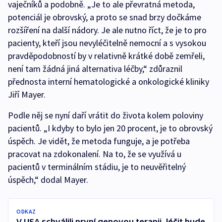
vaječníků a podobně. „Je to ale převratná metoda,
potenciál je obrovský, a proto se snad brzy dočkáme
rozšíření na další nádory. Je ale nutno říct, že je to pro
pacienty, kteří jsou nevyléčitelně nemocní a s vysokou
pravděpodobností by v relativně krátké době zemřeli,
není tam žádná jiná alternativa léčby,“ zdůraznil
přednosta interní hematologické a onkologické kliniky
Jiří Mayer.
Podle něj se nyní daří vrátit do života kolem poloviny
pacientů. „I kdyby to bylo jen 20 procent, je to obrovský
úspěch. Je vidět, že metoda funguje, a je potřeba
pracovat na zdokonalení. Na to, že se využívá u
pacientů v terminálním stádiu, je to neuvěřitelný
úspěch,“ dodal Mayer.
ODKAZ
V USA schválili první genovou terapii, léčit bude