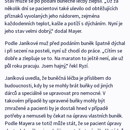
Stav muže se po podání buněčné léčby zlepšil. „Už za
několik dní se pacientovi také ulevilo od obtěžujících
příznaků vyvolaných jeho nádorem, zejména
každodenních teplot, kašle a potíží s dýcháním. Nyní je
jeho stav velmi dobrý,“ dodal Mayer.
Podle Janíkové muž před podáním buněk špatně dýchal
i při sezení na posteli, nyní už chodí do práce. „Cítím se
dobře a zlepšuje se to. Na maraton to ještě není, ale už
půl roku pracuju. Jsem hajný,“ řekl Ryzí.
Janíková uvedla, že buněčná léčba je příslibem do
budoucnosti, kdy by se mohly brát buňky od jiných
dárců a speciálně se upravovat pro nemocné. V
takovém případě by upravené buňky mohly být
zmražené a pacienti by je dostali hned v případě
potřeby a nemuseli by čekat na úpravu vlastních buněk.
Podle Mayera se totiž může stát, že se pacient úpravy