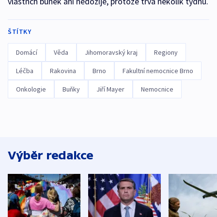
vlastnch buněk ani nedožije, protože trvá několik týdnů.
ŠTÍTKY
Domácí
Věda
Jihomoravský kraj
Regiony
Léčba
Rakovina
Brno
Fakultní nemocnice Brno
Onkologie
Buňky
Jiří Mayer
Nemocnice
Výběr redakce