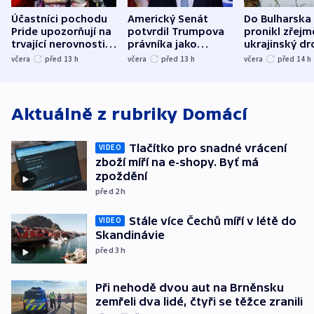
Účastníci pochodu
Americký Senát
Do Bulharska
Pride upozorňují na
potvrdil Trumpova
pronikl zřejm
trvající nerovnosti i
právníka jako
ukrajinský dr
společenskou
ministra
explodoval k
včera
před 13
h
včera
před 13
h
včera
před 14
h
atmosféru
spravedlnosti
od plynovod
Aktuálně z rubriky
Domácí
Tlačítko pro snadné vrácení
VIDEO
zboží míří na e-shopy. Byť má
zpoždění
před 2
h
Stále více Čechů míří v létě do
VIDEO
Skandinávie
před 3
h
Při nehodě dvou aut na Brněnsku
zemřeli dva lidé, čtyři se těžce zranili