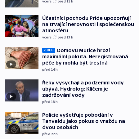
včera
před 11
h
Účastníci pochodu Pride upozorňují
na trvající nerovnosti i společenskou
atmosféru
včera
před 13
h
Domovu Mutice hrozí
VIDEO
maximální pokuta. Neregistrovaná
péče by mohla být trestná
před 14
h
Řeky vysychají a podzemní vody
ubývá. Hydrolog: Klíčem je
zadržování vody
před 18
h
Policie vyšetřuje pobodání v
Tanvaldu jako pokus o vraždu na
dvou osobách
před 22
h