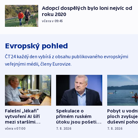
Adopcí dospělých bylo loni nejvíc od
roku 2020
včera v 09:45
Evropský pohled
ČT24 každý den vybírá z obsahu publikovaného evropskými
veřejnými médii, členy Eurovize.
Falešní „lékaři“
Spekulace o
Pobyt u vodn
vytvoření AI šíří
přímém ruském
ploch zvyšuje
mezi staršími
útoku jsou pošetilé,
duševní poho
Poláky nebezpečné
míní estonský
ukázala
včera v 07:00
7. 8. 2026
7. 8. 2026
zdravotní rady
bezpečnostní
mezinárodní 