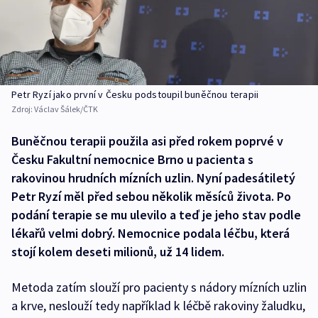
Petr Ryzí jako první v Česku podstoupil buněčnou terapii
Zdroj:
Václav Šálek/ČTK
Buněčnou terapii použila asi před rokem poprvé v
Česku Fakultní nemocnice Brno u pacienta s
rakovinou hrudních mízních uzlin. Nyní padesátiletý
Petr Ryzí měl před sebou několik měsíců života. Po
podání terapie se mu ulevilo a teď je jeho stav podle
lékařů velmi dobrý. Nemocnice podala léčbu, která
stojí kolem deseti milionů, už 14 lidem.
Metoda zatím slouží pro pacienty s nádory mízních uzlin
a krve, neslouží tedy například k léčbě rakoviny žaludku,