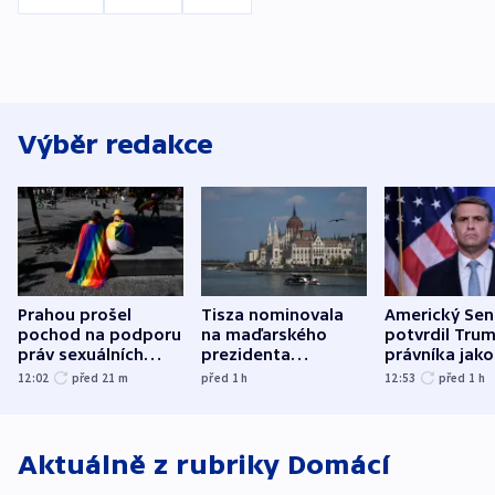
Výběr redakce
Prahou prošel
Tisza nominovala
Americký Sen
pochod na podporu
na maďarského
potvrdil Tru
práv sexuálních
prezidenta
právníka jako
menšin
bývalého šéfa
ministra
12:02
před 21
m
před 1
h
12:53
před 1
h
nejvyššího soudu
spravedlnost
Aktuálně z rubriky
Domácí