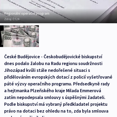
Regionální operační program
Zdroj:
ČT24
České Budějovice - Českobudějovické biskupství
dnes podalo žalobu na Radu regionu soudržnosti
Jihozápad kvůli stále nedořešené situaci s
přidělováním evropských dotací z policií vyšetřované
páté výzvy operačního programu. Předsedkyně rady
a hejtmanka Plzeňského kraje Milada Emmerová
zatím nepodepsala smlouvy s úspěšnými žadateli.
Podle biskupství má vybraný předkladatel projektu
právo na dotaci bez ohledu na to, zda byla smlouva