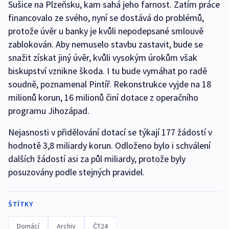
Sušice na Plzeňsku, kam sahá jeho farnost. Zatím práce
financovalo ze svého, nyní se dostává do problémů,
protože úvěr u banky je kvůli nepodepsané smlouvě
zablokován. Aby nemuselo stavbu zastavit, bude se
snažit získat jiný úvěr, kvůli vysokým úrokům však
biskupství vznikne škoda. I tu bude vymáhat po radě
soudně, poznamenal Pintíř. Rekonstrukce vyjde na 18
milionů korun, 16 milionů činí dotace z operačního
programu Jihozápad.
Nejasnosti v přidělování dotací se týkají 177 žádostí v
hodnotě 3,8 miliardy korun. Odloženo bylo i schválení
dalších žádostí asi za půl miliardy, protože byly
posuzovány podle stejných pravidel.
ŠTÍTKY
Domácí
Archiv
ČT24