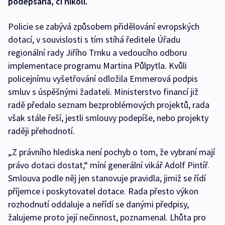
podepsána, či nikoli.
Policie se zabývá způsobem přidělování evropských
dotací, v souvislosti s tím stíhá ředitele Úřadu
regionální rady Jiřího Trnku a vedoucího odboru
implementace programu Martina Půlpytla. Kvůli
policejnímu vyšetřování odložila Emmerová podpis
smluv s úspěšnými žadateli. Ministerstvo financí již
radě předalo seznam bezproblémových projektů, rada
však stále řeší, jestli smlouvy podepíše, nebo projekty
raději přehodnotí.
„Z právního hlediska není pochyb o tom, že vybraní mají
právo dotaci dostat,“ míní generální vikář Adolf Pintíř.
Smlouva podle něj jen stanovuje pravidla, jimiž se řídí
příjemce i poskytovatel dotace. Rada přesto výkon
rozhodnutí oddaluje a neřídí se danými předpisy,
žalujeme proto její nečinnost, poznamenal. Lhůta pro