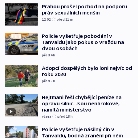
Prahou prošel pochod na podporu
práv sexuálních menšin
12:02
před 21
m
Policie vyšetřuje pobodání v
Tanvaldu jako pokus o vraždu na
dvou osobách
před 4
h
Adopcí dospělých bylo loni nejvíc od
roku 2020
před 5
h
Hejtmani řeší chybějící peníze na
opravu silnic. Jsou nenárokové,
namítá ministerstvo
včera
před 18
h
Policie vyšetřuje násilný čin v
Tanvaldu, bodná zranění při něm