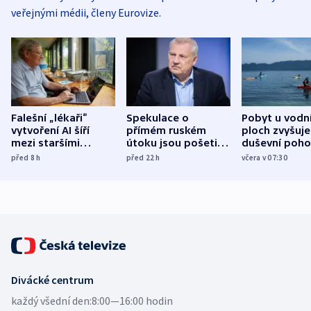
veřejnými médii, členy Eurovize.
Falešní „lékaři“
Spekulace o
Pobyt u vodn
vytvoření AI šíří
přímém ruském
ploch zvyšuje
mezi staršími
útoku jsou pošetilé,
duševní poho
Poláky nebezpečné
míní estonský
ukázala
před 8
h
před 22
h
včera v 07:30
zdravotní rady
bezpečnostní
mezinárodní 
expert
Divácké centrum
každý všední den:
8:00—16:00 hodin