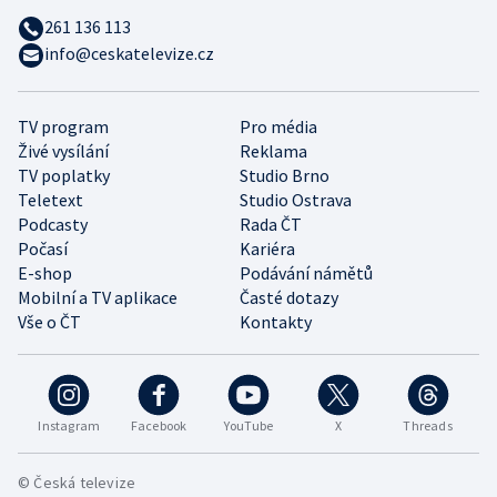
261 136 113
info@ceskatelevize.cz
TV program
Pro média
Živé vysílání
Reklama
TV poplatky
Studio Brno
Teletext
Studio Ostrava
Podcasty
Rada ČT
Počasí
Kariéra
E-shop
Podávání námětů
Mobilní a TV aplikace
Časté dotazy
Vše o ČT
Kontakty
Instagram
Facebook
YouTube
X
Threads
© Česká televize