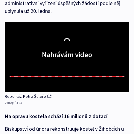
administrativní vyřízení úspěšných žádostí podle něj
uplynula už 20. ledna.
Nahrávám video
Reportáž Petra Šuleře
Zdroj:
ČT24
Na opravu kostela schází 16 milionů z dotací
Biskupství od února rekonstruuje kostel v Žihobcích u