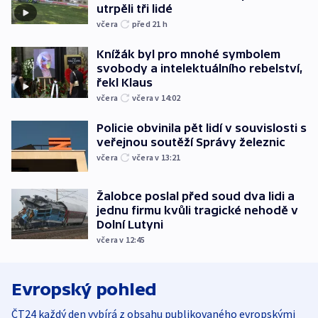
utrpěli tři lidé
včera
před 21
h
Knížák byl pro mnohé symbolem
svobody a intelektuálního rebelství,
řekl Klaus
včera
včera v 14:02
Policie obvinila pět lidí v souvislosti s
veřejnou soutěží Správy železnic
včera
včera v 13:21
Žalobce poslal před soud dva lidi a
jednu firmu kvůli tragické nehodě v
Dolní Lutyni
včera v 12:45
Evropský pohled
ČT24 každý den vybírá z obsahu publikovaného evropskými