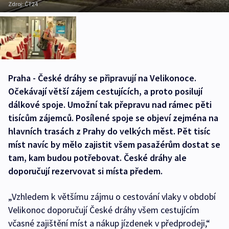
Zdroj:
ČT24
Praha - České dráhy se připravují na Velikonoce.
Očekávají větší zájem cestujících, a proto posilují
dálkové spoje. Umožní tak přepravu nad rámec pěti
tisícům zájemců. Posílené spoje se objeví zejména na
hlavních trasách z Prahy do velkých měst. Pět tisíc
míst navíc by mělo zajistit všem pasažérům dostat se
tam, kam budou potřebovat. České dráhy ale
doporučují rezervovat si místa předem.
„Vzhledem k většímu zájmu o cestování vlaky v období
Velikonoc doporučují České dráhy všem cestujícím
včasné zajištění míst a nákup jízdenek v předprodeji,“