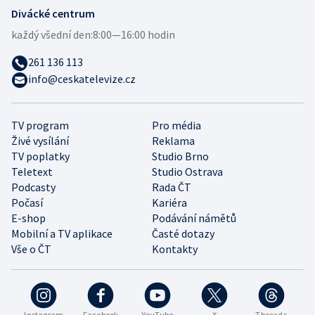
Divácké centrum
každý všední den:
8:00—16:00 hodin
261 136 113
info@ceskatelevize.cz
TV program
Pro média
Živé vysílání
Reklama
TV poplatky
Studio Brno
Teletext
Studio Ostrava
Podcasty
Rada ČT
Počasí
Kariéra
E-shop
Podávání námětů
Mobilní a TV aplikace
Časté dotazy
Vše o ČT
Kontakty
Instagram
Facebook
YouTube
X
Threads