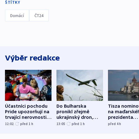
ŠTÍTKY
Domácí
ČT24
Výběr redakce
Účastníci pochodu
Do Bulharska
Tisza nomino
Pride upozorňují na
pronikl zřejmě
na maďarské
trvající nerovnosti i
ukrajinský dron,
prezidenta
společenskou
explodoval kilometr
bývalého šéf
12:02
před 1
h
13:05
před 1
h
před 4
h
atmosféru
od plynovodu
nejvyššího s