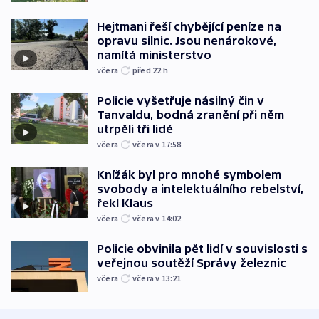
Hejtmani řeší chybějící peníze na
opravu silnic. Jsou nenárokové,
namítá ministerstvo
včera
před 22
h
Policie vyšetřuje násilný čin v
Tanvaldu, bodná zranění při něm
utrpěli tři lidé
včera
včera v 17:58
Knížák byl pro mnohé symbolem
svobody a intelektuálního rebelství,
řekl Klaus
včera
včera v 14:02
Policie obvinila pět lidí v souvislosti s
veřejnou soutěží Správy železnic
včera
včera v 13:21