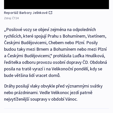
Reportáž Barbory Jelínkové
Zdroj:
ČT24
„Posilové vozy se objeví zejména na odpoledních
rychlících, které spojují Prahu s Bohumínem, Vsetínem,
Českými Budějovicemi, Chebem nebo Plzní. Posily
budou taky mezi Brnem a Bohumínem nebo mezi Plzní
a Českými Budějovicemi,“ prohlásila Luďka Hnulíková,
ředitelka odboru provozu osobní dopravy ČD. Obdobná
posila na tratě vyrazí i na Velikonoční pondělí, kdy se
bude většina lidí vracet domů.
Dráhy posilují vlaky obvykle před významnými svátky
nebo prázdninami. Vedle Velikonoc jezdí patrně
nejvytíženější soupravy v období Vánoc.