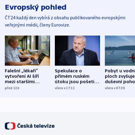
Evropský pohled
ČT24 každý den vybírá z obsahu publikovaného evropskými
veřejnými médii, členy Eurovize.
Falešní „lékaři“
Spekulace o
Pobyt u vodn
vytvoření AI šíří
přímém ruském
ploch zvyšuje
mezi staršími
útoku jsou pošetilé,
duševní poho
Poláky nebezpečné
míní estonský
ukázala
před 12
h
včera v 17:11
včera v 07:30
zdravotní rady
bezpečnostní
mezinárodní 
expert