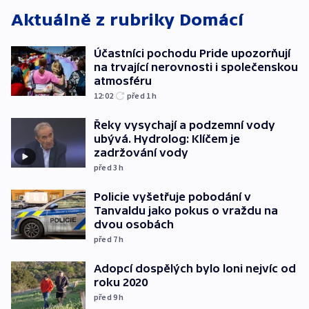
Aktuálně z rubriky
Domácí
Účastníci pochodu Pride upozorňují
na trvající nerovnosti i společenskou
atmosféru
12:02
před 1
h
Řeky vysychají a podzemní vody
ubývá. Hydrolog: Klíčem je
zadržování vody
před 3
h
Policie vyšetřuje pobodání v
Tanvaldu jako pokus o vraždu na
dvou osobách
před 7
h
Adopcí dospělých bylo loni nejvíc od
roku 2020
před 9
h