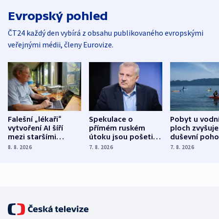
Evropský pohled
ČT24 každý den vybírá z obsahu publikovaného evropskými
veřejnými médii, členy Eurovize.
Falešní „lékaři“
Spekulace o
Pobyt u vodn
vytvoření AI šíří
přímém ruském
ploch zvyšuje
mezi staršími
útoku jsou pošetilé,
duševní poho
Poláky nebezpečné
míní estonský
ukázala
8. 8. 2026
7. 8. 2026
7. 8. 2026
zdravotní rady
bezpečnostní
mezinárodní 
expert