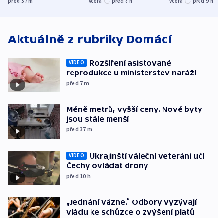
před 37
m
včera
před 8
h
včera
před 9
h
Aktuálně z rubriky
Domácí
Rozšíření asistované
VIDEO
reprodukce u ministerstev naráží
před 7
m
Méně metrů, vyšší ceny. Nové byty
jsou stále menší
před 37
m
Ukrajinští váleční veteráni učí
VIDEO
Čechy ovládat drony
před 10
h
„Jednání vázne.“ Odbory vyzývají
vládu ke schůzce o zvýšení platů