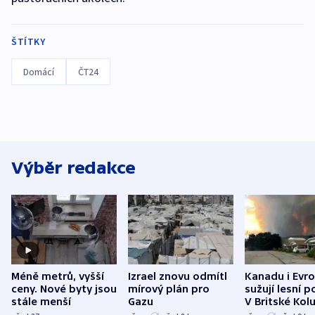
ŠTÍTKY
Domácí
ČT24
Výběr redakce
Méně metrů, vyšší
Izrael znovu odmítl
Kanadu i Evro
ceny. Nové byty jsou
mírový plán pro
sužují lesní p
stále menší
Gazu
V Britské Kol
evakuovali tis