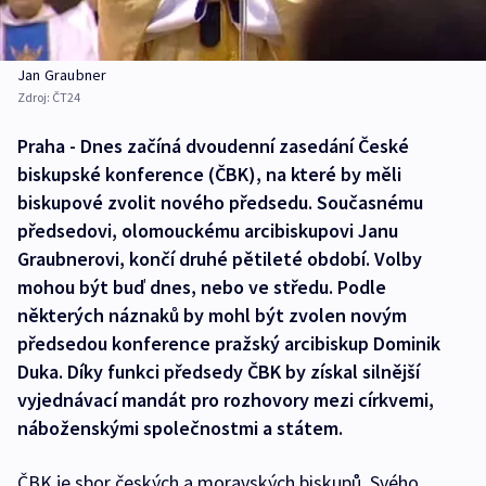
Jan Graubner
Zdroj:
ČT24
Praha - Dnes začíná dvoudenní zasedání České
biskupské konference (ČBK), na které by měli
biskupové zvolit nového předsedu. Současnému
předsedovi, olomouckému arcibiskupovi Janu
Graubnerovi, končí druhé pětileté období. Volby
mohou být buď dnes, nebo ve středu. Podle
některých náznaků by mohl být zvolen novým
předsedou konference pražský arcibiskup Dominik
Duka. Díky funkci předsedy ČBK by získal silnější
vyjednávací mandát pro rozhovory mezi církvemi,
náboženskými společnostmi a státem.
ČBK je sbor českých a moravských biskupů. Svého