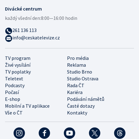
Divácké centrum
každý všední den:
8:00—16:00 hodin
261 136 113
info@ceskatelevize.cz
TV program
Pro média
Živé vysílání
Reklama
TV poplatky
Studio Brno
Teletext
Studio Ostrava
Podcasty
Rada ČT
Počasí
Kariéra
E-shop
Podávání námětů
Mobilní a TV aplikace
Časté dotazy
Vše o ČT
Kontakty