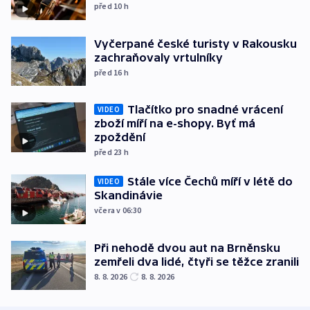
před 10
h
Vyčerpané české turisty v Rakousku
zachraňovaly vrtulníky
před 16
h
Tlačítko pro snadné vrácení
VIDEO
zboží míří na e-shopy. Byť má
zpoždění
před 23
h
Stále více Čechů míří v létě do
VIDEO
Skandinávie
včera v 06:30
Při nehodě dvou aut na Brněnsku
zemřeli dva lidé, čtyři se těžce zranili
8. 8. 2026
8. 8. 2026