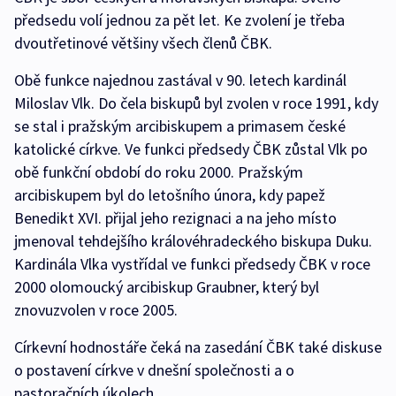
předsedu volí jednou za pět let. Ke zvolení je třeba
dvoutřetinové většiny všech členů ČBK.
Obě funkce najednou zastával v 90. letech kardinál
Miloslav Vlk. Do čela biskupů byl zvolen v roce 1991, kdy
se stal i pražským arcibiskupem a primasem české
katolické církve. Ve funkci předsedy ČBK zůstal Vlk po
obě funkční období do roku 2000. Pražským
arcibiskupem byl do letošního února, kdy papež
Benedikt XVI. přijal jeho rezignaci a na jeho místo
jmenoval tehdejšího královéhradeckého biskupa Duku.
Kardinála Vlka vystřídal ve funkci předsedy ČBK v roce
2000 olomoucký arcibiskup Graubner, který byl
znovuzvolen v roce 2005.
Církevní hodnostáře čeká na zasedání ČBK také diskuse
o postavení církve v dnešní společnosti a o
pastoračních úkolech.