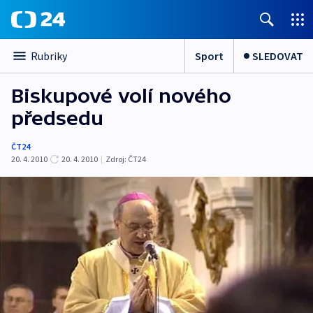
Sport
SLEDOVAT
Rubriky
Biskupové volí nového
předsedu
ČT24
20. 4. 2010
20. 4. 2010
|
Zdroj:
ČT24