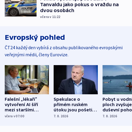
Tanvaldu jako pokus o vraždu na
dvou osobách
včera v 11:22
Evropský pohled
ČT24 každý den vybírá z obsahu publikovaného evropskými
veřejnými médii, členy Eurovize.
Falešní „lékaři“
Spekulace o
Pobyt u vodn
vytvoření AI šíří
přímém ruském
ploch zvyšuje
mezi staršími
útoku jsou pošetilé,
duševní poho
Poláky nebezpečné
míní estonský
ukázala
včera v 07:00
7. 8. 2026
7. 8. 2026
zdravotní rady
bezpečnostní
mezinárodní 
expert