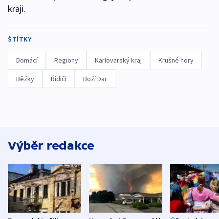
kraji.
ŠTÍTKY
Domácí
Regiony
Karlovarský kraj
Krušné hory
Běžky
Řidiči
Boží Dar
Výběr redakce