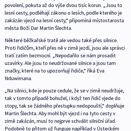
povolení, pokuta až do výše dvou tisíc korun. „Jsou to
lesní cesty, podléhají zákonu o lesích, podle kterého je
zakázán vjezd na lesní cesty,“ připomíná místostarosta
města Boží Dar Martin Šlechta.
Některé běžkařské tratě ale vedou také přes silnice.
Proti řidičům, kteří přes ně v zimě jezdí, jsou ale správci
tratí zatím bezmocní. „Nepodařilo se nám prosadit
uzavírky. Ale jsou to neudržované silnice a jsou tam
značky, které na to upozorňují řidiče,“ říká Eva
Nduwimana.
„Na silnici, kde je pouze cedule, že se v zimě neudržuje,
tak v tomto případě bohužel, i když ten řidič vjede do
stopy, tak se žádného přestupku nedopouští,“ doplňuje
Martin Šlechta. Aby mohl být vjezd i na tyto cesty v
zimě zakázán, musí to nejprve schválit silniční úřad.
Podobně to přitom už funguje například v Ústeckém