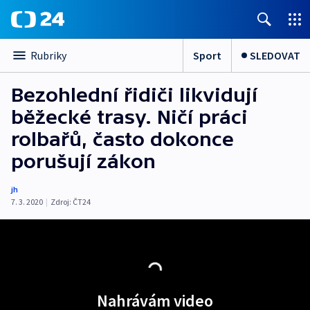
Sport
SLEDOVAT
Rubriky
Bezohlední řidiči likvidují
běžecké trasy. Ničí práci
rolbařů, často dokonce
porušují zákon
jh
7. 3. 2020
|
Zdroj:
ČT24
Nahrávám video