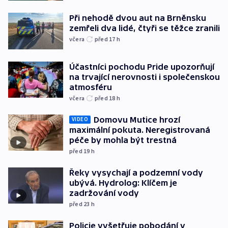
Při nehodě dvou aut na Brněnsku
zemřeli dva lidé, čtyři se těžce zranili
včera
před 17
h
Účastníci pochodu Pride upozorňují
na trvající nerovnosti i společenskou
atmosféru
včera
před 18
h
Domovu Mutice hrozí
VIDEO
maximální pokuta. Neregistrovaná
péče by mohla být trestná
před 19
h
Řeky vysychají a podzemní vody
ubývá. Hydrolog: Klíčem je
zadržování vody
před 23
h
Policie vyšetřuje pobodání v