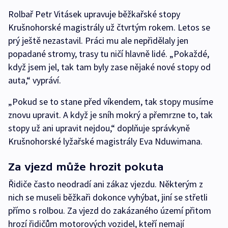
Rolbař Petr Vitásek upravuje běžkařské stopy
Krušnohorské magistrály už čtvrtým rokem. Letos se
prý ještě nezastavil. Práci mu ale nepřidělaly jen
popadané stromy, trasy tu ničí hlavně lidé. „Pokaždé,
když jsem jel, tak tam byly zase nějaké nové stopy od
auta,“ vypráví.
„Pokud se to stane před víkendem, tak stopy musíme
znovu upravit. A když je sníh mokrý a přemrzne to, tak
stopy už ani upravit nejdou,“ doplňuje správkyně
Krušnohorské lyžařské magistrály Eva Nduwimana.
Za vjezd může hrozit pokuta
Řidiče často neodradí ani zákaz vjezdu. Některým z
nich se museli běžkaři dokonce vyhýbat, jiní se střetli
přímo s rolbou. Za vjezd do zakázaného území přitom
hrozí řidičům motorových vozidel, kteří nemají