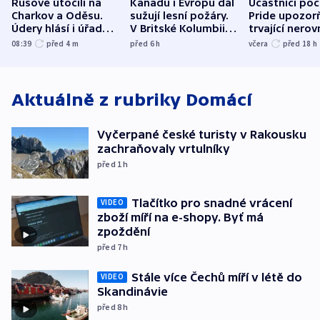
Rusové útočili na
Kanadu i Evropu dál
Účastníci po
Charkov a Oděsu.
sužují lesní požáry.
Pride upozorň
Údery hlásí i úřady v
V Britské Kolumbii
trvající nerov
Bělgorodu
evakuovali tisíce lidí
společensko
08:39
před 4
m
před 6
h
včera
před 18
h
atmosféru
Aktuálně z rubriky
Domácí
Vyčerpané české turisty v Rakousku
zachraňovaly vrtulníky
před 1
h
Tlačítko pro snadné vrácení
VIDEO
zboží míří na e-shopy. Byť má
zpoždění
před 7
h
Stále více Čechů míří v létě do
VIDEO
Skandinávie
před 8
h