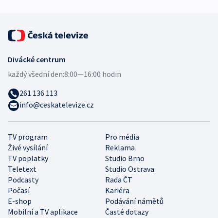
Divácké centrum
každý všední den:
8:00—16:00 hodin
261 136 113
info@ceskatelevize.cz
TV program
Pro média
Živé vysílání
Reklama
TV poplatky
Studio Brno
Teletext
Studio Ostrava
Podcasty
Rada ČT
Počasí
Kariéra
E-shop
Podávání námětů
Mobilní a TV aplikace
Časté dotazy