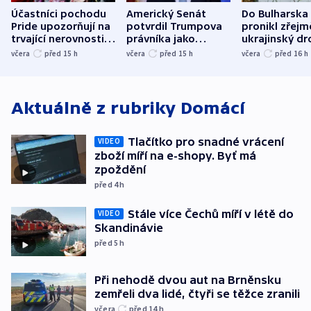
Účastníci pochodu
Americký Senát
Do Bulharska
Pride upozorňují na
potvrdil Trumpova
pronikl zřejm
trvající nerovnosti i
právníka jako
ukrajinský dr
společenskou
ministra
explodoval k
včera
před 15
h
včera
před 15
h
včera
před 16
h
atmosféru
spravedlnosti
od plynovod
Aktuálně z rubriky
Domácí
Tlačítko pro snadné vrácení
VIDEO
zboží míří na e-shopy. Byť má
zpoždění
před 4
h
Stále více Čechů míří v létě do
VIDEO
Skandinávie
před 5
h
Při nehodě dvou aut na Brněnsku
zemřeli dva lidé, čtyři se těžce zranili
včera
před 14
h