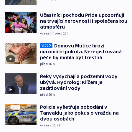
Účastníci pochodu Pride upozorňují
na trvající nerovnosti i společenskou
atmosféru
včera
před 15
h
Domovu Mutice hrozí
VIDEO
maximální pokuta. Neregistrovaná
péče by mohla být trestná
před 16
h
Řeky vysychají a podzemní vody
ubývá. Hydrolog: Klíčem je
zadržování vody
před 20
h
Policie vyšetřuje pobodání v
Tanvaldu jako pokus o vraždu na
dvou osobách
včera v 11:22