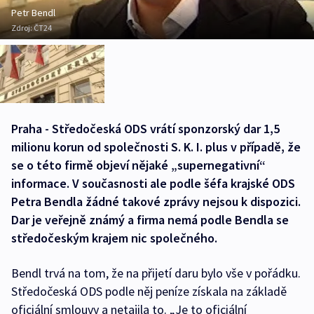
Petr Bendl
Zdroj:
ČT24
Praha - Středočeská ODS vrátí sponzorský dar 1,5
milionu korun od společnosti S. K. I. plus v případě, že
se o této firmě objeví nějaké „supernegativní“
informace. V současnosti ale podle šéfa krajské ODS
Petra Bendla žádné takové zprávy nejsou k dispozici.
Dar je veřejně známý a firma nemá podle Bendla se
středočeským krajem nic společného.
Bendl trvá na tom, že na přijetí daru bylo vše v pořádku.
Středočeská ODS podle něj peníze získala na základě
oficiální smlouvy a netajila to. „Je to oficiální