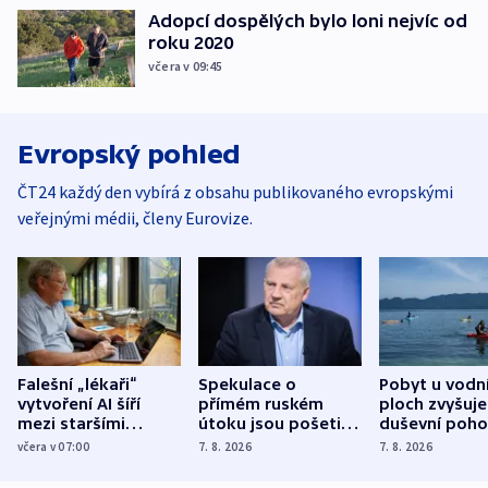
Adopcí dospělých bylo loni nejvíc od
roku 2020
včera v 09:45
Evropský pohled
ČT24 každý den vybírá z obsahu publikovaného evropskými
veřejnými médii, členy Eurovize.
Falešní „lékaři“
Spekulace o
Pobyt u vodn
vytvoření AI šíří
přímém ruském
ploch zvyšuje
mezi staršími
útoku jsou pošetilé,
duševní poho
Poláky nebezpečné
míní estonský
ukázala
včera v 07:00
7. 8. 2026
7. 8. 2026
zdravotní rady
bezpečnostní
mezinárodní 
expert