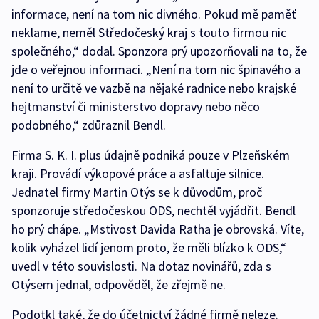
informace, není na tom nic divného. Pokud mě paměť
neklame, neměl Středočeský kraj s touto firmou nic
společného,“ dodal. Sponzora prý upozorňovali na to, že
jde o veřejnou informaci. „Není na tom nic špinavého a
není to určitě ve vazbě na nějaké radnice nebo krajské
hejtmanství či ministerstvo dopravy nebo něco
podobného,“ zdůraznil Bendl.
Firma S. K. I. plus údajně podniká pouze v Plzeňském
kraji. Provádí výkopové práce a asfaltuje silnice.
Jednatel firmy Martin Otýs se k důvodům, proč
sponzoruje středočeskou ODS, nechtěl vyjádřit. Bendl
ho prý chápe. „Mstivost Davida Ratha je obrovská. Víte,
kolik vyházel lidí jenom proto, že měli blízko k ODS,“
uvedl v této souvislosti. Na dotaz novinářů, zda s
Otýsem jednal, odpověděl, že zřejmě ne.
Podotkl také, že do účetnictví žádné firmě neleze.