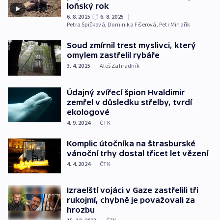
loňský rok
6. 8. 2025
6. 8. 2025
|
Petra Špičková
,
Dominika Fišerová
,
Petr Minařík
Soud zmírnil trest myslivci, který
omylem zastřelil rybáře
3. 4. 2025
|
Aleš Zahradník
Údajný zvířecí špion Hvaldimir
zemřel v důsledku střelby, tvrdí
ekologové
4. 9. 2024
|
ČTK
Komplic útočníka na štrasburské
vánoční trhy dostal třicet let vězení
4. 4. 2024
|
ČTK
Izraelští vojáci v Gaze zastřelili tři
rukojmí, chybně je považovali za
hrozbu