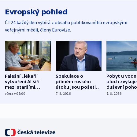
Evropský pohled
ČT24 každý den vybírá z obsahu publikovaného evropskými
veřejnými médii, členy Eurovize.
Falešní „lékaři“
Spekulace o
Pobyt u vodn
vytvoření AI šíří
přímém ruském
ploch zvyšuje
mezi staršími
útoku jsou pošetilé,
duševní poho
Poláky nebezpečné
míní estonský
ukázala
včera v 07:00
7. 8. 2026
7. 8. 2026
zdravotní rady
bezpečnostní
mezinárodní 
expert