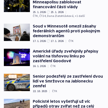
Minneapolisu zablokovat
financování části vlády
25. 1. 2026
25. 1. 2026
|
ČTK
,
ČT24
,
Dana Zlatohlávková
, +1 další
Soud v Minnesotě omezil zásahy
federálních agentů proti pokojným
demonstrantům
17. 1. 2026
17. 1. 2026
|
ČTK
Americké úřady zveřejnily přepisy
volání na tísňovou linku po
zastřelení Goodové
16. 1. 2026
|
ČTK
Senior podezřelý ze zastřelení dvou
lidí ve Smržovce na Jablonecku
zemřel
22. 10. 2025
|
ČTK
Policisté letos vyšetřují už víc
případů otrav zvířat než za celý