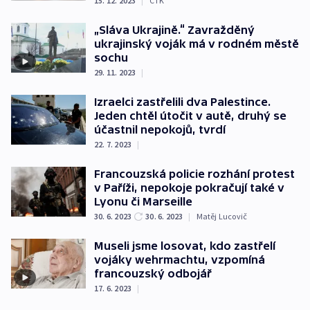
15. 12. 2023
|
ČTK
„Sláva Ukrajině.“ Zavražděný
ukrajinský voják má v rodném městě
sochu
29. 11. 2023
|
Izraelci zastřelili dva Palestince.
Jeden chtěl útočit v autě, druhý se
účastnil nepokojů, tvrdí
22. 7. 2023
|
Francouzská policie rozhání protest
v Paříži, nepokoje pokračují také v
Lyonu či Marseille
30. 6. 2023
30. 6. 2023
|
Matěj Lucovič
Museli jsme losovat, kdo zastřelí
vojáky wehrmachtu, vzpomíná
francouzský odbojář
17. 6. 2023
|