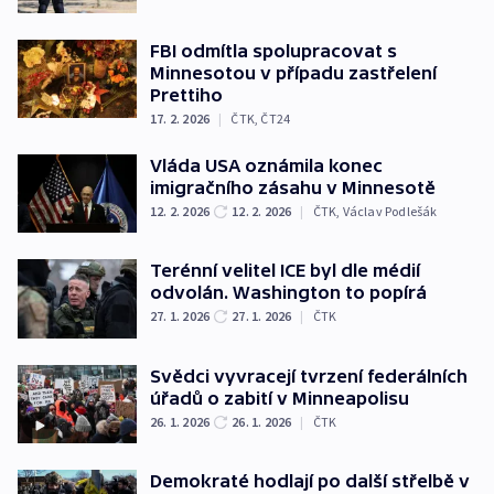
FBI odmítla spolupracovat s
Minnesotou v případu zastřelení
Prettiho
17. 2. 2026
|
ČTK
,
ČT24
Vláda USA oznámila konec
imigračního zásahu v Minnesotě
12. 2. 2026
12. 2. 2026
|
ČTK
,
Václav Podlešák
Terénní velitel ICE byl dle médií
odvolán. Washington to popírá
27. 1. 2026
27. 1. 2026
|
ČTK
Svědci vyvracejí tvrzení federálních
úřadů o zabití v Minneapolisu
26. 1. 2026
26. 1. 2026
|
ČTK
Demokraté hodlají po další střelbě v