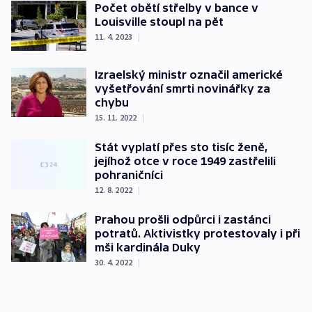
Počet obětí střelby v bance v
Louisville stoupl na pět
11. 4. 2023
|
Izraelský ministr označil americké
vyšetřování smrti novinářky za
chybu
15. 11. 2022
|
Stát vyplatí přes sto tisíc ženě,
jejíhož otce v roce 1949 zastřelili
pohraničníci
12. 8. 2022
|
Prahou prošli odpůrci i zastánci
potratů. Aktivistky protestovaly i při
mši kardinála Duky
30. 4. 2022
|