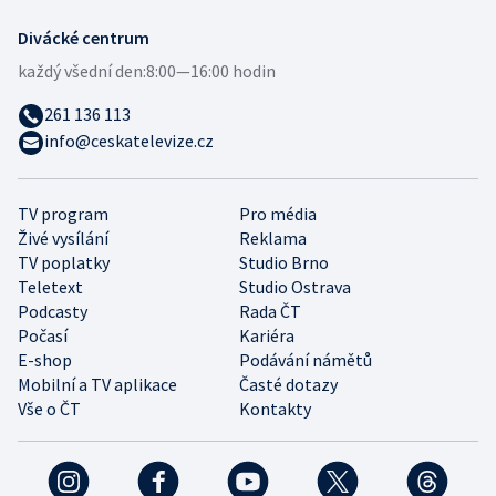
Divácké centrum
každý všední den:
8:00—16:00 hodin
261 136 113
info@ceskatelevize.cz
TV program
Pro média
Živé vysílání
Reklama
TV poplatky
Studio Brno
Teletext
Studio Ostrava
Podcasty
Rada ČT
Počasí
Kariéra
E-shop
Podávání námětů
Mobilní a TV aplikace
Časté dotazy
Vše o ČT
Kontakty