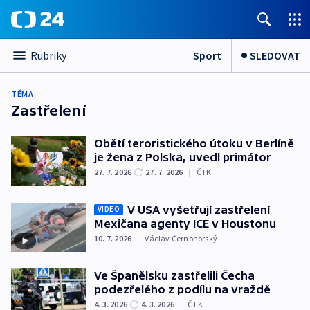
Sport
SLEDOVAT
Rubriky
TÉMA
Zastřelení
Obětí teroristického útoku v Berlíně
je žena z Polska, uvedl primátor
27. 7. 2026
27. 7. 2026
|
ČTK
V USA vyšetřují zastřelení
VIDEO
Mexičana agenty ICE v Houstonu
10. 7. 2026
|
Václav Černohorský
Ve Španělsku zastřelili Čecha
podezřelého z podílu na vraždě
4. 3. 2026
4. 3. 2026
|
ČTK