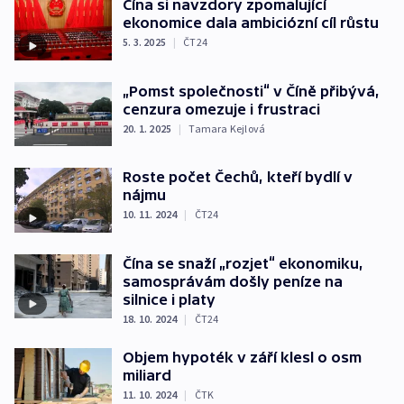
Čína si navzdory zpomalující
ekonomice dala ambiciózní cíl růstu
5. 3. 2025
|
ČT24
„Pomst společnosti“ v Číně přibývá,
cenzura omezuje i frustraci
20. 1. 2025
|
Tamara Kejlová
Roste počet Čechů, kteří bydlí v
nájmu
10. 11. 2024
|
ČT24
Čína se snaží „rozjet“ ekonomiku,
samosprávám došly peníze na
silnice i platy
18. 10. 2024
|
ČT24
Objem hypoték v září klesl o osm
miliard
11. 10. 2024
|
ČTK