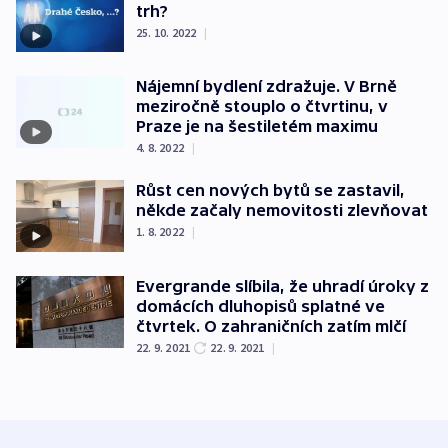
trh?
25. 10. 2022
|
Nájemní bydlení zdražuje. V Brně
meziročně stouplo o čtvrtinu, v
Praze je na šestiletém maximu
4. 8. 2022
|
Růst cen nových bytů se zastavil,
někde začaly nemovitosti zlevňovat
1. 8. 2022
|
Evergrande slíbila, že uhradí úroky z
domácích dluhopisů splatné ve
čtvrtek. O zahraničních zatím mlčí
22. 9. 2021
22. 9. 2021
|