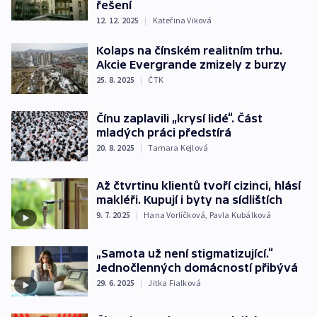
řešení
12. 12. 2025
|
Kateřina Viková
Kolaps na čínském realitním trhu.
Akcie Evergrande zmizely z burzy
25. 8. 2025
|
ČTK
Čínu zaplavili „krysí lidé“. Část
mladých práci předstírá
20. 8. 2025
|
Tamara Kejlová
Až čtvrtinu klientů tvoří cizinci, hlásí
makléři. Kupují i byty na sídlištích
9. 7. 2025
|
Hana Vorlíčková
,
Pavla Kubálková
„Samota už není stigmatizující.“
Jednočlenných domácností přibývá
29. 6. 2025
|
Jitka Fialková