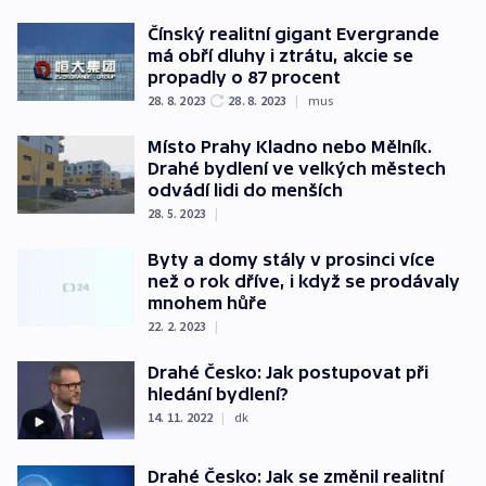
Čínský realitní gigant Evergrande
má obří dluhy i ztrátu, akcie se
propadly o 87 procent
28. 8. 2023
28. 8. 2023
|
mus
Místo Prahy Kladno nebo Mělník.
Drahé bydlení ve velkých městech
odvádí lidi do menších
28. 5. 2023
|
Byty a domy stály v prosinci více
než o rok dříve, i když se prodávaly
mnohem hůře
22. 2. 2023
|
Drahé Česko: Jak postupovat při
hledání bydlení?
14. 11. 2022
|
dk
Drahé Česko: Jak se změnil realitní