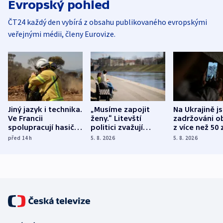
Evropský pohled
ČT24 každý den vybírá z obsahu publikovaného evropskými
veřejnými médii, členy Eurovize.
Jiný jazyk i technika.
„Musíme zapojit
Na Ukrajině j
Ve Francii
ženy.“ Litevští
zadržováni o
spolupracují hasiči z
politici zvažují
z více než 50 
různých zemí
dohodu o
Bojovali na s
před 14
h
5. 8. 2026
5. 8. 2026
demografii
Ruska