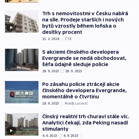
Trh s nemovitostmi v Česku nabírá
na síle. Prodeje starších i nových
bytů vzrostly během loňska o
desítky procent
21. 2. 2024
|
ČTK
S akciemi čínského developera
Evergrande se nedá obchodovat,
šéfa údajně sleduje policie
28. 9. 2023
28. 9. 2023
|
Po zásahu policie ztrácejí akcie
čínského developera Evergrande,
momentálně o čtvrtinu
18. 9. 2023
|
Matěj Lucovič
Čínský realitní trh churaví stále víc.
Analytici čekají, zda Peking nasadí
stimulanty
4. 9. 2023
4. 9. 2023
|