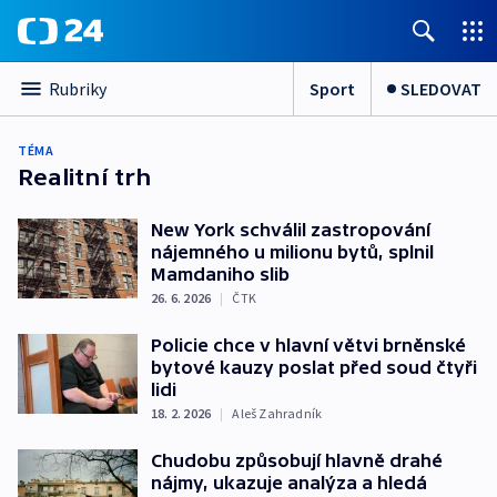
Sport
SLEDOVAT
Rubriky
TÉMA
Realitní trh
New York schválil zastropování
nájemného u milionu bytů, splnil
Mamdaniho slib
26. 6. 2026
|
ČTK
Policie chce v hlavní větvi brněnské
bytové kauzy poslat před soud čtyři
lidi
18. 2. 2026
|
Aleš Zahradník
Chudobu způsobují hlavně drahé
nájmy, ukazuje analýza a hledá