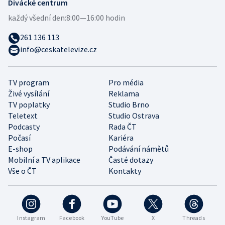
Divácké centrum
každý všední den:
8:00—16:00 hodin
261 136 113
info@ceskatelevize.cz
TV program
Pro média
Živé vysílání
Reklama
TV poplatky
Studio Brno
Teletext
Studio Ostrava
Podcasty
Rada ČT
Počasí
Kariéra
E-shop
Podávání námětů
Mobilní a TV aplikace
Časté dotazy
Vše o ČT
Kontakty
Instagram
Facebook
YouTube
X
Threads