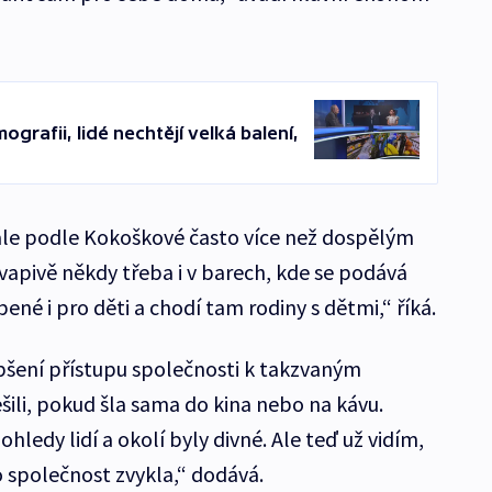
grafii, lidé nechtějí velká balení,
ale podle Kokoškové často více než dospělým
vapivě někdy třeba i v barech, kde se podává
ené i pro děti a chodí tam rodiny s dětmi,“ říká.
pšení přístupu společnosti k takzvaným
 řešili, pokud šla sama do kina nebo na kávu.
hledy lidí a okolí byly divné. Ale teď už vidím,
to společnost zvykla,“ dodává.