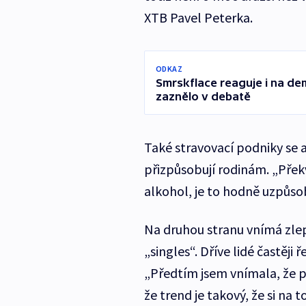
XTB Pavel Peterka.
ODKAZ
Smrskflace reaguje i na demo
zaznělo v debatě
Také stravovací podniky se 
přizpůsobují rodinám. „Přek
alkohol, je to hodně uzpůsob
Na druhou stranu vnímá zle
„singles“. Dříve lidé častěji
„Předtím jsem vnímala, že po
že trend je takový, že si na 