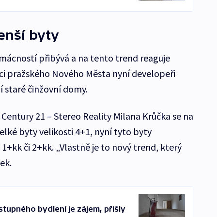
enší byty
ácností přibývá a na tento trend reaguje
ámci pražského Nového Města nyní developeři
jí staré činžovní domy.
 Century 21 – Stereo Reality Milana Krůčka se na
elké byty velikosti 4+1, nyní tyto byty
 1+kk či 2+kk. „Vlastně je to nový trend, který
ek.
upného bydlení je zájem, přišly