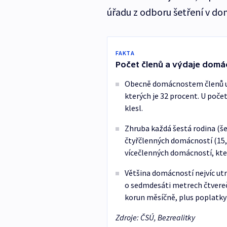
úřadu z odboru šetření v d
FAKTA
Počet členů a výdaje domá
Obecně domácnostem členů ubý
kterých je 32 procent. U poče
klesl.
Zhruba každá šestá rodina (šes
čtyřčlenných domácností (15,5
vícečlenných domácností, kter
Většina domácností nejvíc utrá
o sedmdesáti metrech čtverečn
korun měsíčně, plus poplatky a
Zdroje: ČSÚ, Bezrealitky