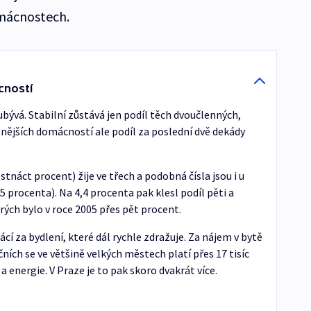
omácnostech.
cností
vá. Stabilní zůstává jen podíl těch dvoučlenných,
tnějších domácností ale podíl za poslední dvě dekády
tnáct procent) žije ve třech a podobná čísla jsou i u
 procenta). Na 4,4 procenta pak klesl podíl pěti a
ých bylo v roce 2005 přes pět procent.
cí za bydlení, které dál rychle zdražuje. Za nájem v bytě
ích se ve většině velkých městech platí přes 17 tisíc
 energie. V Praze je to pak skoro dvakrát více.