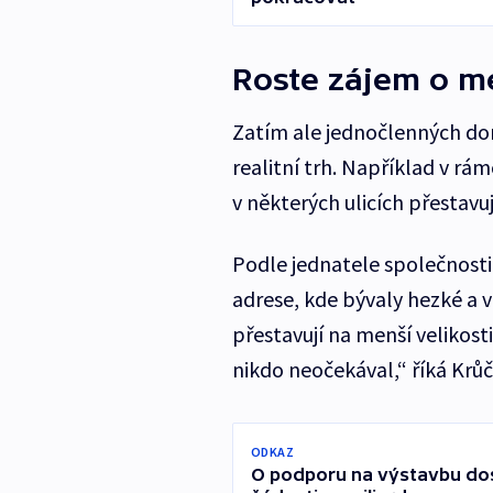
Roste zájem o m
Zatím ale jednočlenných dom
realitní trh. Například v r
v některých ulicích přestavu
Podle jednatele společnosti
adrese, kde bývaly hezké a v
přestavují na menší velikosti
nikdo neočekával,“ říká Krůč
ODKAZ
O podporu na výstavbu dost