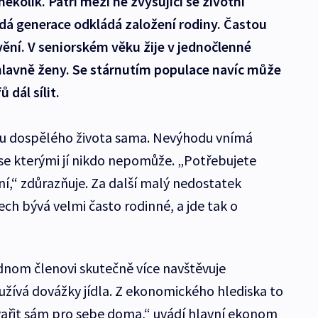
ěkolik. Patří mezi ně zvyšující se životní
dá generace odkládá založení rodiny. Častou
ění. V seniorském věku žije v jednočlenné
lavně ženy. Se stárnutím populace navíc může
dál sílit.
inu dospělého života sama. Nevýhodu vnímá
se kterými jí nikdo nepomůže. „Potřebujete
ní,“ zdůrazňuje. Za další malý nedostatek
ch bývá velmi často rodinné, a jde tak o
dnom členovi skutečně více navštěvuje
yužívá dovážky jídla. Z ekonomického hlediska to
 vařit sám pro sebe doma,“ uvádí hlavní ekonom