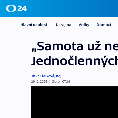
Hlavní události
Ukrajina
Volby
Domácí
„Samota už nen
Jednočlennýc
Jitka Fialková
,
noj
29. 6. 2025
|
Zdroj:
ČT24