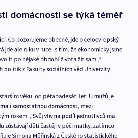
sti domácností se týká téměř
ící. Co pozorujeme obecně, jde o celoevropský
erá jde ale ruku v ruce i s tím, že ekonomicky jsme
olit po nějaké období života žít sami,“
 politik z Fakulty sociálních věd Univerzity
starším věku, od pětapadesáti let. U mužů je
dy mají samostatnou domácnost, mezi
tým rokem. „Svůj vliv na podíl jednotlivců má
 zůstávají děti častěji v péči matky, zatímco
esňuje Simona Měřinská z Českého statistického