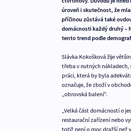
čtvrtinový. Důvodů je hned n
úroveň i skutečnost, že mla
příčinou zůstává také ovdov
domácnosti každý druhý – h
tento trend podle demografů 
Slávka Kokošková žije větš
třeba v nutných nákladech, 
práci, která by byla adekvát
označuje, že zboží v obchode
„obrovská balení“.
„Velká část domácností o je
restaurační zařízení nebo v
totiž není o moc dražší než