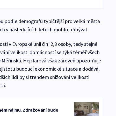
u podle demografů typičtější pro velká města
ich v následujících letech mohlo přibývat.
i v Evropské unii činí 2,3 osoby, tedy stejně
ování velikosti domácností se týká téměř všech
 Měřinská. Hejzlarová však zároveň upozorňuje
 nejistotu budoucí ekonomické situace a dodává,
ch lidí by si trendem snižování velikosti
tá.
íleném nájmu. Zdražování bude