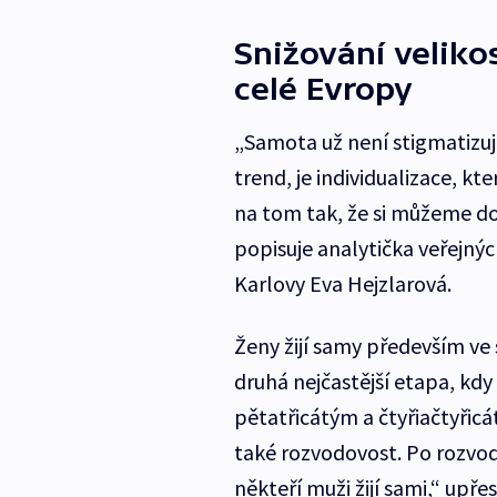
Snižování veliko
celé Evropy
„Samota už není stigmatizuj
trend, je individualizace, kt
na tom tak, že si můžeme dov
popisuje analytička veřejných
Karlovy Eva Hejzlarová.
Ženy žijí samy především ve 
druhá nejčastější etapa, k
pětatřicátým a čtyřiačtyřicá
také rozvodovost. Po rozvodu
někteří muži žijí sami,“ upř