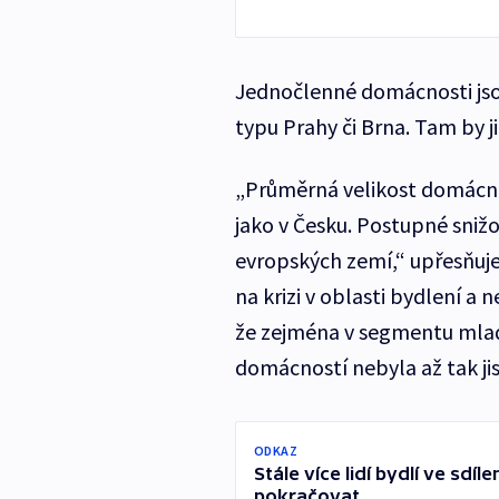
Jednočlenné domácnosti jso
typu Prahy či Brna. Tam by j
„Průměrná velikost domácnost
jako v Česku. Postupné sniž
evropských zemí,“ upřesňuje
na krizi v oblasti bydlení a
že zejména v segmentu mladší
domácností nebyla až tak jis
ODKAZ
Stále více lidí bydlí ve sd
pokračovat