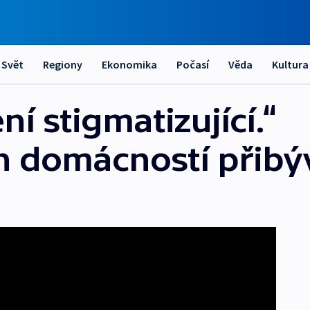
Svět
Regiony
Ekonomika
Počasí
Věda
Kultura
í stigmatizující.“
h domácností přibý