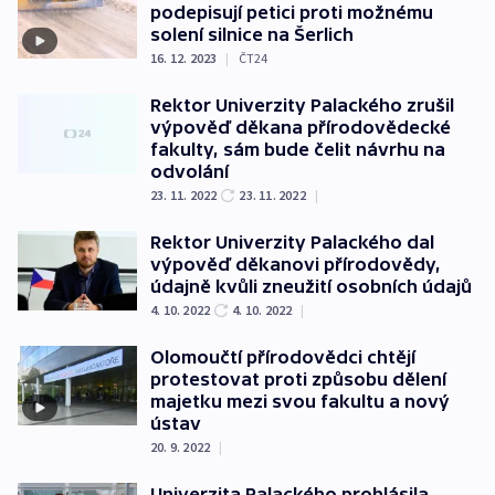
podepisují petici proti možnému
solení silnice na Šerlich
16. 12. 2023
|
ČT24
Rektor Univerzity Palackého zrušil
výpověď děkana přírodovědecké
fakulty, sám bude čelit návrhu na
odvolání
23. 11. 2022
23. 11. 2022
|
Rektor Univerzity Palackého dal
výpověď děkanovi přírodovědy,
údajně kvůli zneužití osobních údajů
4. 10. 2022
4. 10. 2022
|
Olomoučtí přírodovědci chtějí
protestovat proti způsobu dělení
majetku mezi svou fakultu a nový
ústav
20. 9. 2022
|
Univerzita Palackého prohlásila