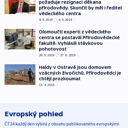
požaduje rezignaci děkana
přírodovědy. Skončit by měl i ředitel
vědeckého centra
4. 9. 2019
4. 9. 2019
|
Olomoučtí experti z vědeckého
centra se postavili Přírodovědecké
fakultě. Vyhlásili stávkovou
pohotovost
26. 8. 2019
27. 8. 2019
|
Haldy v Ostravě jsou domovem
vzácných živočichů. Přírodovědci je
chtějí prozkoumat
13. 4. 2019
|
Evropský pohled
ČT24 každý den vybírá z obsahu publikovaného evropskými