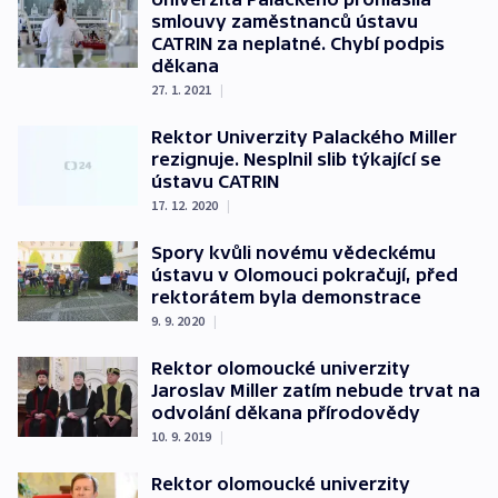
smlouvy zaměstnanců ústavu
CATRIN za neplatné. Chybí podpis
děkana
27. 1. 2021
|
Rektor Univerzity Palackého Miller
rezignuje. Nesplnil slib týkající se
ústavu CATRIN
17. 12. 2020
|
Spory kvůli novému vědeckému
ústavu v Olomouci pokračují, před
rektorátem byla demonstrace
9. 9. 2020
|
Rektor olomoucké univerzity
Jaroslav Miller zatím nebude trvat na
odvolání děkana přírodovědy
10. 9. 2019
|
Rektor olomoucké univerzity