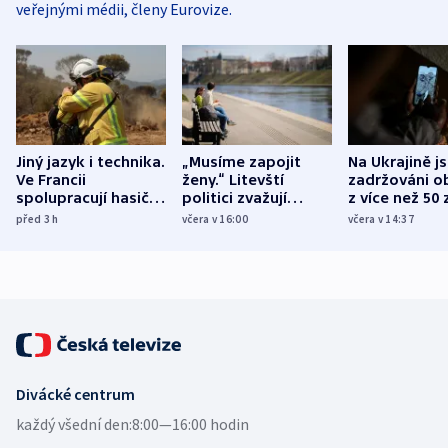
veřejnými médii, členy Eurovize.
Jiný jazyk i technika.
„Musíme zapojit
Na Ukrajině j
Ve Francii
ženy.“ Litevští
zadržováni o
spolupracují hasiči z
politici zvažují
z více než 50 
různých zemí
dohodu o
Bojovali na s
před 3
h
včera v 16:00
včera v 14:37
demografii
Ruska
Divácké centrum
každý všední den:
8:00—16:00 hodin