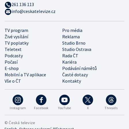
261 136 113
info@ceskatelevize.cz
TV program
Pro média
Živé vysílání
Reklama
TV poplatky
Studio Brno
Teletext
Studio Ostrava
Podcasty
Rada ČT
Počasí
Kariéra
E-shop
Podávání námětů
Mobilní a TV aplikace
Časté dotazy
Vše o ČT
Kontakty
Instagram
Facebook
YouTube
X
Threads
© Česká televize