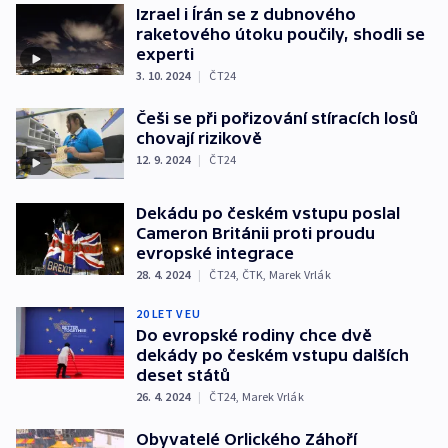
Izrael i Írán se z dubnového
raketového útoku poučily, shodli se
experti
3. 10. 2024
|
ČT24
Češi se při pořizování stíracích losů
chovají rizikově
12. 9. 2024
|
ČT24
Dekádu po českém vstupu poslal
Cameron Británii proti proudu
evropské integrace
28. 4. 2024
|
ČT24
,
ČTK
,
Marek Vrlák
20 LET V EU
Do evropské rodiny chce dvě
dekády po českém vstupu dalších
deset států
26. 4. 2024
|
ČT24
,
Marek Vrlák
Obyvatelé Orlického Záhoří