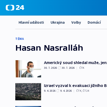
Hlavní události
Ukrajina
Volby
Domácí
TÉMA
Hasan Nasralláh
Americký soud shledal muže, jen
30. 7. 2026
30. 7. 2026
|
ČTK
Izrael vyzval k evakuaci jižního 
9. 4. 2026
9. 4. 2026
|
ČTK
,
ČT24