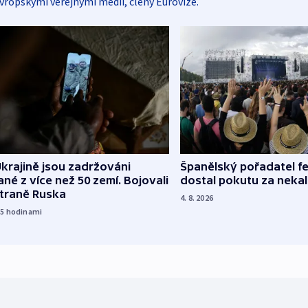
vropskými veřejnými médii, členy Eurovize.
Španělský pořadatel fe
krajině jsou zadržováni
dostal pokutu za nekal
né z více než 50 zemí. Bojovali
straně Ruska
4. 8. 2026
15
hodinami