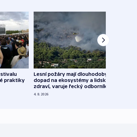
stivalu
Lesní požáry mají dlouhodobý
Ukraj
é praktiky
dopad na ekosystémy a lidské
Franc
zdraví, varuje řecký odborník
požá
4. 8. 2026
3. 8. 20