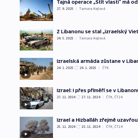
Tajná operace „Štít vlasti“ má od
27. 9. 2025
|
Tamara Kejlová
Z Libanonu se stal „izraelský Vie
24. 5. 2025
|
Tamara Kejlová
Izraelská armáda zůstane v Li
24. 1. 2025
24. 1. 2025
|
ČTK
Izrael: I přes příměří se v Libano
27. 11. 2024
27. 11. 2024
|
ČTK
,
ČT24
Izrael a Hizballáh zřejmě uzavřou
25. 11. 2024
25. 11. 2024
|
ČTK
,
ČT24