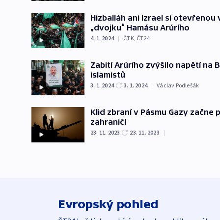
Hizballáh ani Izrael si otevřenou 
„dvojku“ Hamásu Arúrího
4. 1. 2024
|
ČTK
,
ČT24
Zabití Arúrího zvýšilo napětí na 
islamistů
3. 1. 2024
3. 1. 2024
|
Václav Podlešák
Klid zbraní v Pásmu Gazy začne p
zahraničí
23. 11. 2023
23. 11. 2023
|
Evropský pohled