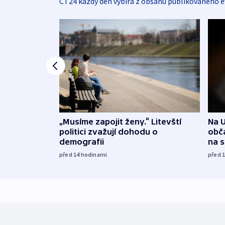
ČT24 každý den vybírá z obsahu publikovaného e
„Musíme zapojit ženy.“ Litevští
Na U
politici zvažují dohodu o
obča
demografii
na 
před 14
hodinami
před 