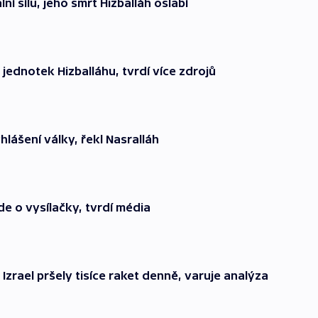
ní sílu, jeho smrt Hizballáh oslabí
ch jednotek Hizballáhu, tvrdí více zdrojů
lášení války, řekl Nasralláh
de o vysílačky, tvrdí média
Izrael pršely tisíce raket denně, varuje analýza