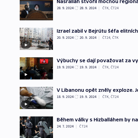
Nasralláh stvořil mocnou regionál
28. 9. 2024
28. 9. 2024
|
ČTK
,
ČT24
Izrael zabil v Bejrútu šéfa elitní
20. 9. 2024
20. 9. 2024
|
ČT24
,
ČTK
Výbuchy se dají považovat za vyh
19. 9. 2024
19. 9. 2024
|
ČTK
,
ČT24
V Libanonu opět zněly exploze. J
18. 9. 2024
19. 9. 2024
|
ČTK
,
ČT24
Během války s Hizballáhem by na 
24. 7. 2024
|
ČT24