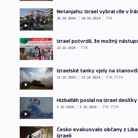
Netanjahu: Izrael vybral cíle v Í
26. 10. 2024
26. 10. 2024
|
ČTK
Izrael potvrdil, že možný nástupc
22. 10. 2024
|
ČTK
Izraelské tanky vjely na stanoviš
13. 10. 2024
13. 10. 2024
|
ČTK
,
ČT24
Hizballáh poslal na Izrael desítk
3. 10. 2024
3. 10. 2024
|
ČTK
,
ČT24
Česko evakuovalo občany z Liba
Izraeli