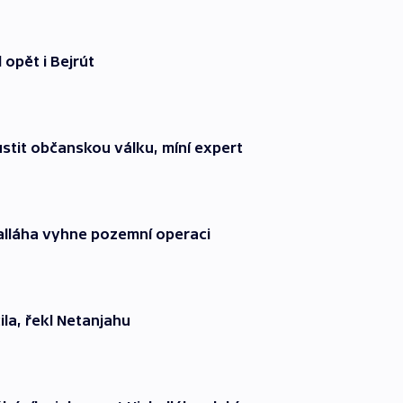
 opět i Bejrút
stit občanskou válku, míní expert
sralláha vyhne pozemní operaci
la, řekl Netanjahu