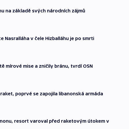
ránu na základě svých národních zájmů
e Nasralláha v čele Hizballáhu je po smrti
tě mírové mise a zničily bránu, tvrdí OSN
y raket, poprvé se zapojila libanonská armáda
nonu, resort varoval před raketovým útokem v