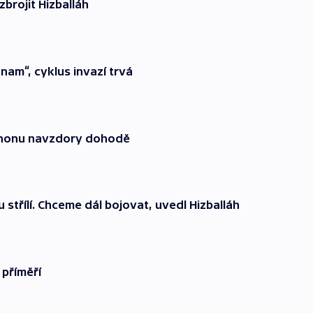
zbrojit Hizballáh
tnam“, cyklus invazí trvá
banonu navzdory dohodě
nu střílí. Chceme dál bojovat, uvedl Hizballáh
 příměří