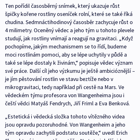
Ten pořídil časosběrný snímek, který ukazuje růst
špičky kořene rostliny oseníček rolní, které se také říká
chudina. Sedmnáctihodinový časosběr zachycuje růst o
4 milimetry. Oceněný vědec a jeho tým u tohoto plevele
studují, jak rostliny vnímají a reagují na gravitaci. „Když
pochopíme, jakým mechanismem se to řídí, budeme
moci rostlinám pomoci, aby se lépe uchytily v půdě a
také se lépe dostaly k živinám,“ popisuje vědec význam
své práce. Další cíl jeho výzkumu je ještě ambicióznější –
je jím pěstování rostlin ve stavu beztíže nebo v
mikrogravitaci, tedy například při cestě na Mars. Ve
vědeckém týmu profesora von Wangenheima jsou i
čeští vědci Matyáš Fendrych, Jiří Friml a Eva Benková.
„Estetická i vědecká složka tohoto vítězného videa
jsou opravdu pozoruhodné. Von Wangenheim a jeho
tým opravdu zachytili podstatu soutěže,“ uvedl Erich