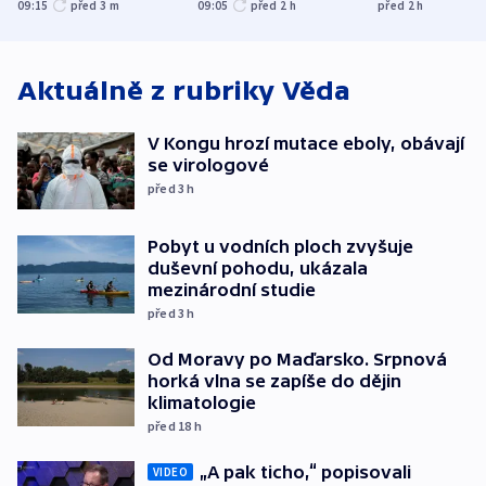
kraje na silnice ani
varují tajné služby
útočili v Cha
09:15
před 3
m
09:05
před 2
h
před 2
h
korunu, řekl Půta
USA
oblasti
Aktuálně z rubriky
Věda
V Kongu hrozí mutace eboly, obávají
se virologové
před 3
h
Pobyt u vodních ploch zvyšuje
duševní pohodu, ukázala
mezinárodní studie
před 3
h
Od Moravy po Maďarsko. Srpnová
horká vlna se zapíše do dějin
klimatologie
před 18
h
„A pak ticho,“ popisovali
VIDEO