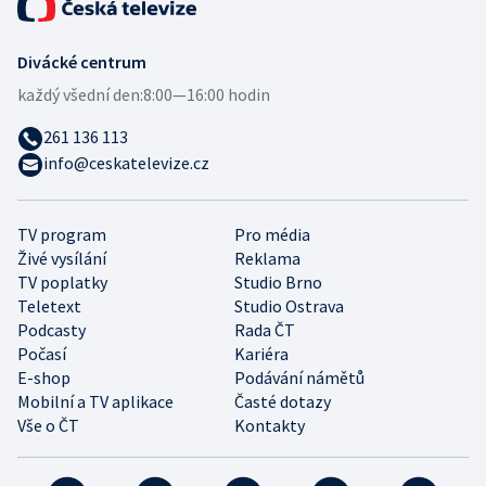
Divácké centrum
každý všední den:
8:00—16:00 hodin
261 136 113
info@ceskatelevize.cz
TV program
Pro média
Živé vysílání
Reklama
TV poplatky
Studio Brno
Teletext
Studio Ostrava
Podcasty
Rada ČT
Počasí
Kariéra
E-shop
Podávání námětů
Mobilní a TV aplikace
Časté dotazy
Vše o ČT
Kontakty