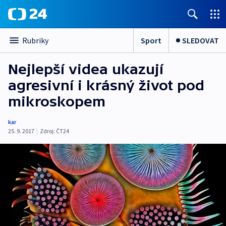
Sport
SLEDOVAT
Rubriky
Nejlepší videa ukazují
agresivní i krásný život pod
mikroskopem
kar
25. 9. 2017
|
Zdroj:
ČT24