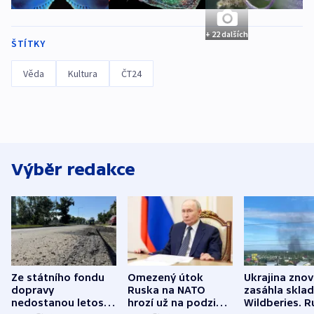
+ 22 dalších
ŠTÍTKY
Věda
Kultura
ČT24
Výběr redakce
Ze státního fondu
Omezený útok
Ukrajina zno
dopravy
Ruska na NATO
zasáhla skla
nedostanou letos
hrozí už na podzim,
Wildberies. 