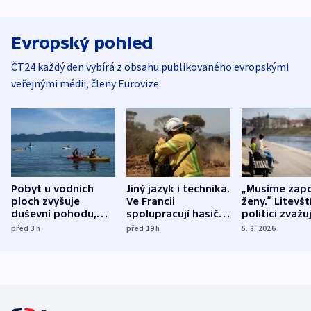
Evropský pohled
ČT24 každý den vybírá z obsahu publikovaného evropskými
veřejnými médii, členy Eurovize.
Pobyt u vodních
Jiný jazyk i technika.
„Musíme zapo
ploch zvyšuje
Ve Francii
ženy.“ Litevšt
duševní pohodu,
spolupracují hasiči z
politici zvažuj
ukázala
různých zemí
dohodu o
před 3
h
před 19
h
5. 8. 2026
mezinárodní studie
demografii