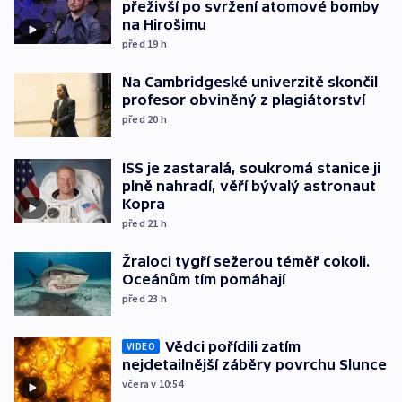
přeživší po svržení atomové bomby
na Hirošimu
před 19
h
Na Cambridgeské univerzitě skončil
profesor obviněný z plagiátorství
před 20
h
ISS je zastaralá, soukromá stanice ji
plně nahradí, věří bývalý astronaut
Kopra
před 21
h
Žraloci tygří sežerou téměř cokoli.
Oceánům tím pomáhají
před 23
h
Vědci pořídili zatím
VIDEO
nejdetailnější záběry povrchu Slunce
včera v 10:54