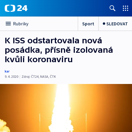
Sport
SLEDOVAT
Rubriky
K ISS odstartovala nová
posádka, přísně izolovaná
kvůli koronaviru
kar
9. 4. 2020
|
Zdroj:
ČT24
,
NASA
,
ČTK