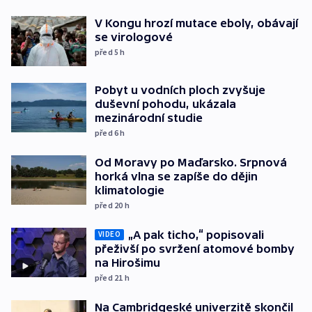
V Kongu hrozí mutace eboly, obávají
se virologové
před 5
h
Pobyt u vodních ploch zvyšuje
duševní pohodu, ukázala
mezinárodní studie
před 6
h
Od Moravy po Maďarsko. Srpnová
horká vlna se zapíše do dějin
klimatologie
před 20
h
„A pak ticho,“ popisovali
VIDEO
přeživší po svržení atomové bomby
na Hirošimu
před 21
h
Na Cambridgeské univerzitě skončil