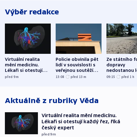
Výběr redakce
Virtuální realita
Policie obvinila pět
Ze státního 
mění medicínu.
lidí v souvislosti s
dopravy
Lékaři si otestují
veřejnou soutěží
nedostanou l
každý řez, říká
Správy železnic
kraje na silni
před 9
m
13:08
před 13
m
09:15
před 1
h
český expert
korunu, řekl 
Aktuálně z rubriky
Věda
Virtuální realita mění medicínu.
Lékaři si otestují každý řez, říká
český expert
před 9
m