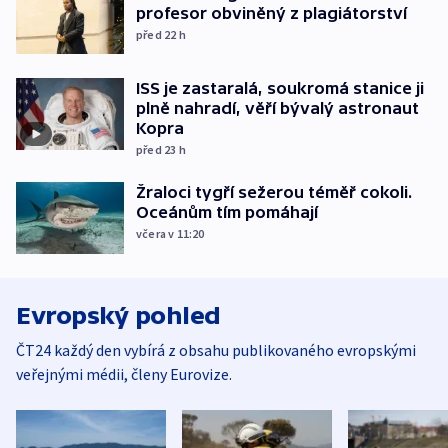
profesor obviněný z plagiátorství
před 22
h
ISS je zastaralá, soukromá stanice ji
plně nahradí, věří bývalý astronaut
Kopra
před 23
h
Žraloci tygří sežerou téměř cokoli.
Oceánům tím pomáhají
včera v 11:20
Evropský pohled
ČT24 každý den vybírá z obsahu publikovaného evropskými
veřejnými médii, členy Eurovize.