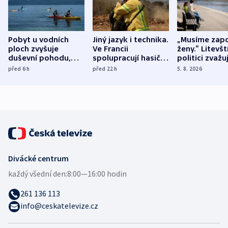
Pobyt u vodních
Jiný jazyk i technika.
„Musíme zapo
ploch zvyšuje
Ve Francii
ženy.“ Litevšt
duševní pohodu,
spolupracují hasiči z
politici zvažuj
ukázala
různých zemí
dohodu o
před 6
h
před 22
h
5. 8. 2026
mezinárodní studie
demografii
Divácké centrum
každý všední den:
8:00—16:00 hodin
261 136 113
info@ceskatelevize.cz