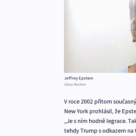
Jeffrey Epstein
Zdroj:
Reuters
V roce 2002 přitom současn
New York prohlásil, že Epste
„Je s ním hodně legrace. Také
tehdy Trump s odkazem na to