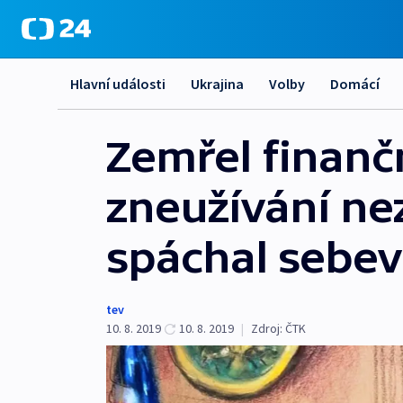
Hlavní události
Ukrajina
Volby
Domácí
Zemřel finanč
zneužívání nez
spáchal sebe
tev
10. 8. 2019
10. 8. 2019
|
Zdroj:
ČTK