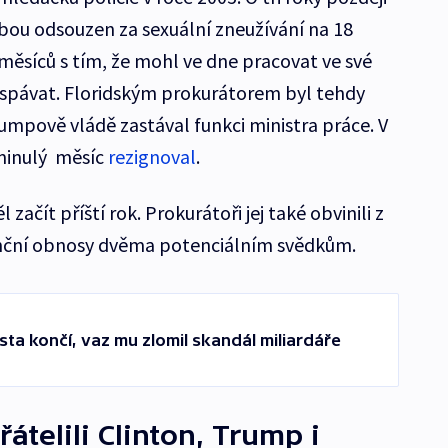
bou odsouzen za sexuální zneužívání na 18
 měsíců s tím, že mohl ve dne pracovat ve své
přespávat. Floridským prokurátorem byl tehdy
umpově vládě zastával funkci ministra práce. V
 minulý měsíc
rezignoval
.
ačít příští rok. Prokurátoři jej také obvinili z
nanční obnosy dvěma potenciálním svědkům.
ta končí, vaz mu zlomil skandál miliardáře
átelili Clinton, Trump i