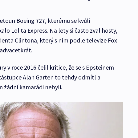
 letoun Boeing 727, kterému se kvůli
lo Lolita Express. Na lety si často zval hosty,
denta Clintona, který s ním podle televize Fox
advacetkrát.
v roce 2016 čelil kritice, že se s Epsteinem
zástupce Alan Garten to tehdy odmítl a
n žádní kamarádi nebyli.