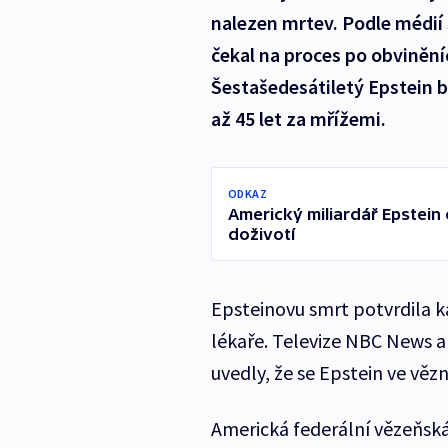
nalezen mrtev. Podle médií
čekal na proces po obvinění
Šestašedesátiletý Epstein b
až 45 let za mřížemi.
ODKAZ
Americký miliardář Epstein 
doživotí
Epsteinovu smrt potvrdila 
lékaře. Televize NBC News a
uvedly, že se Epstein ve vězni
Americká federální vězeňská