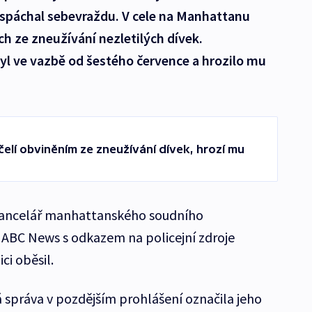
 spáchal sebevraždu. V cele na Manhattanu
ch ze zneužívání nezletilých dívek.
yl ve vazbě od šestého července a hrozilo mu
čelí obviněním ze zneužívání dívek, hrozí mu
kancelář manhattanského soudního
 ABC News s odkazem na policejní zdroje
ci oběsil.
 správa v pozdějším prohlášení označila jeho