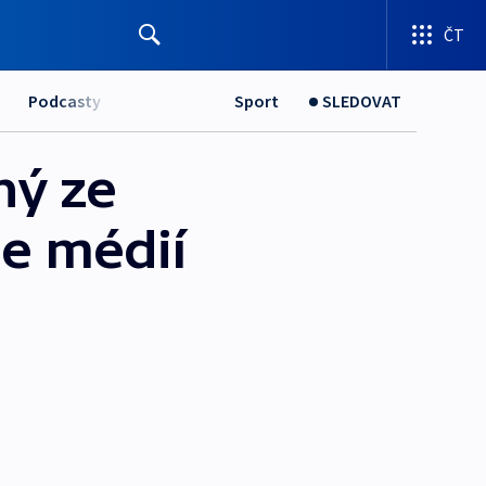
ČT
Podcasty
Sport
SLEDOVAT
ný ze
le médií