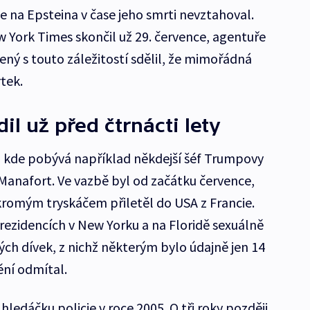
le na Epsteina v čase jeho smrti nevztahoval.
 York Times skončil už 29. července, agentuře
ný s touto záležitostí sdělil, že mimořádná
rtek.
il už před čtrnácti lety
i, kde pobývá například někdejší šéf Trumpovy
anafort. Ve vazbě byl od začátku července,
kromým tryskáčem přiletěl do USA z Francie.
 rezidencích v New Yorku a na Floridě sexuálně
lých dívek, z nichž některým bylo údajně jen 14
ění odmítal.
hledáčku policie v roce 2005. O tři roky později