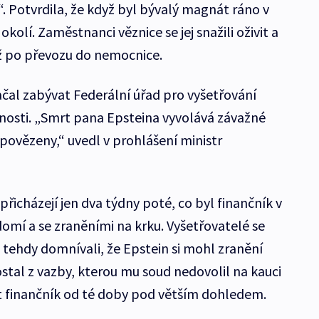
. Potvrdila, že když byl bývalý magnát ráno v
kolí. Zaměstnanci věznice se jej snažili oživit a
ž po převozu do nemocnice.
ačal zabývat Federální úřad pro vyšetřování
lnosti. „Smrt pana Epsteina vyvolává závažné
povězeny,“ uvedl v prohlášení ministr
řicházejí jen dva týdny poté, co byl finančník v
omí a se zraněními na krku. Vyšetřovatelé se
tehdy domnívali, že Epstein si mohl zranění
stal z vazby, kterou mu soud nedovolil na kauci
t finančník od té doby pod větším dohledem.