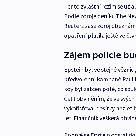
Tento zvláštní režim se už a
Podle zdroje deníku The New
Reuters zase zdroj obeznáme
opatření platila ještě ve čtv
Zájem policie bud
Epstein byl ve stejné věznic
předvolební kampaně Paul M
kdy byl zatčen poté, co sou
Čelil obviněním, že ve svých
vykořisťoval desítky nezleti
let. Finančník veškerá obvin
Poprvé se Epstein dostal do 