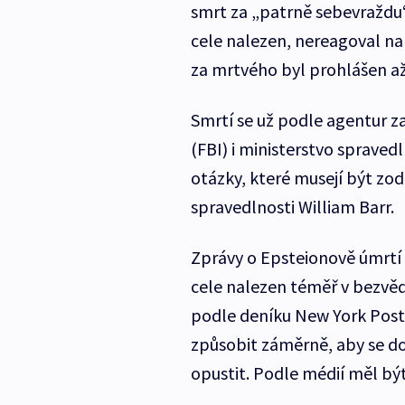
smrt za „patrně sebevraždu“
cele nalezen, nereagoval na o
za mrtvého byl prohlášen a
Smrtí se už podle agentur z
(FBI) i ministerstvo spraved
otázky, které musejí být zod
spravedlnosti William Barr.
Zprávy o Epsteionově úmrtí p
cele nalezen téměř v bezvěd
podle deníku New York Post 
způsobit záměrně, aby se do
opustit. Podle médií měl bý