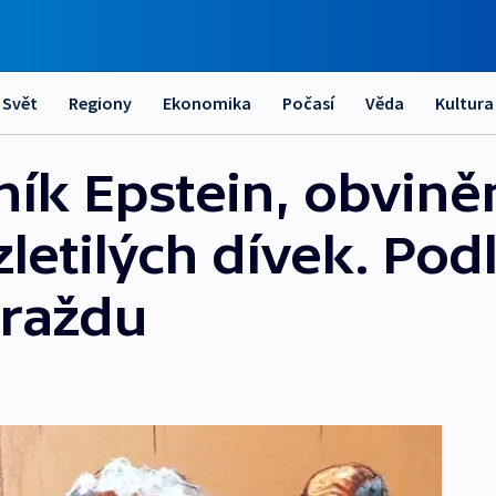
Svět
Regiony
Ekonomika
Počasí
Věda
Kultura
ník Epstein, obvině
letilých dívek. Pod
vraždu