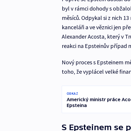
byl v rámci dohody s obžalo
měsíců. Odpykal si z nich 13
kanceláři a ve věznici jen 
Alexander Acosta, který v Tr
reakci na Epsteinův případ
Nový proces s Epsteinem měl z
toho, že vyplácel velké fi
ODKAZ
Americký ministr práce Acos
Epsteina
S Epsteinem se př