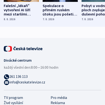
Falešní „lékaři“
Spekulace o
Pobyt u vodn
vytvoření AI šíří
přímém ruském
ploch zvyšuje
mezi staršími
útoku jsou pošetilé,
duševní poho
Poláky nebezpečné
míní estonský
ukázala
8. 8. 2026
7. 8. 2026
7. 8. 2026
zdravotní rady
bezpečnostní
mezinárodní 
expert
Divácké centrum
každý všední den:
8:00—16:00 hodin
261 136 113
info@ceskatelevize.cz
TV program
Pro média
Živé vysílání
Reklama