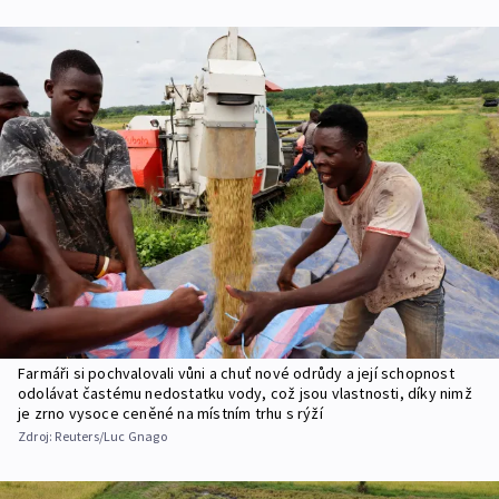
Farmáři si pochvalovali vůni a chuť nové odrůdy a její schopnost
odolávat častému nedostatku vody, což jsou vlastnosti, díky nimž
je zrno vysoce ceněné na místním trhu s rýží
Zdroj:
Reuters/Luc Gnago