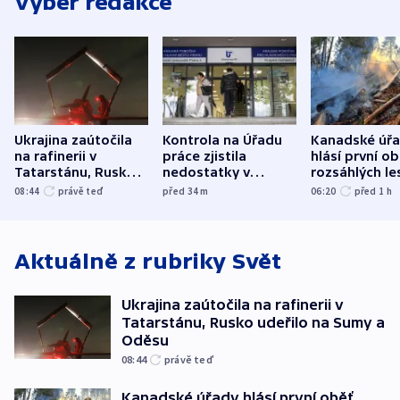
Výběr redakce
Ukrajina zaútočila
Kontrola na Úřadu
Kanadské úř
na rafinerii v
práce zjistila
hlásí první o
Tatarstánu, Rusko
nedostatky v
rozsáhlých le
udeřilo na Sumy a
účetnictví za 5,6
požárů
08:44
právě teď
před 34
m
06:20
před 1
h
Oděsu
miliardy
Aktuálně z rubriky
Svět
Ukrajina zaútočila na rafinerii v
Tatarstánu, Rusko udeřilo na Sumy a
Oděsu
08:44
právě teď
Kanadské úřady hlásí první oběť