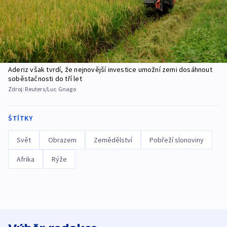
Aderiz však tvrdí, že nejnovější investice umožní zemi dosáhnout
soběstačnosti do tří let
Zdroj:
Reuters/Luc Gnago
ŠTÍTKY
Svět
Obrazem
Zemědělství
Pobřeží slonoviny
Afrika
Rýže