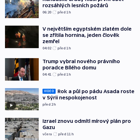
rozsáhlých lesních požárů
06:20
před 1
h
V největším egyptském zlatém dole
se zřítila hornina, jeden člověk
zemřel
04:02
před 1
h
Trump vybral nového právního
poradce Bílého domu
04:41
před 1
h
Rok a půl po pádu Asada roste
VIDEO
v Sýrii nespokojenost
před 2
h
Izrael znovu odmítl mírový plán pro
Gazu
včera
před 11
h