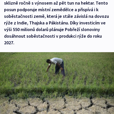
sklizně ročně s výnosem až pět tun na hektar. Tento
posun podporuje místní zemědělce a přispívá i k
soběstačnosti země, která je stále závislá na dovozu
rýže z Indie, Thajska a Pákistánu. Díky investicím ve
výši 550 milionů dolarů plánuje Pobřeží slonoviny
dosáhnout soběstačnosti v produkci rýže do roku
2027.