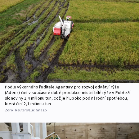
Podle výkonného ředitele Agentury pro rozvoj odvětví rýže
(Aderiz) činí v současné době produkce místní bílé rýže v Pobřeží
slonoviny 1,4 milionu tun, což je hluboko pod národní spotřebou,
která činí 2,1 milionu tun
Zdroj:
Reuters/Luc Gnago