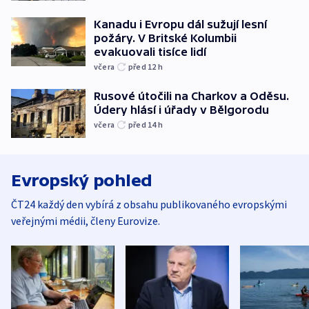
Kanadu i Evropu dál sužují lesní
požáry. V Britské Kolumbii
evakuovali tisíce lidí
včera
před 12
h
Rusové útočili na Charkov a Oděsu.
Údery hlásí i úřady v Bělgorodu
včera
před 14
h
Evropský pohled
ČT24 každý den vybírá z obsahu publikovaného evropskými
veřejnými médii, členy Eurovize.