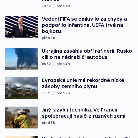
10:56
před 1
h
Vedení FIFA se omluvilo za chyby a
podpořilo Infantina. UEFA trvá na
bojkotu
před 3
h
Ukrajina zasáhla obří rafinerii, Rusko
cílilo na nádraží či autobus
08:52
před 3
h
Evropská unie má rekordně nízké
zásoby zemního plynu
11:23
před 5
h
Jiný jazyk i technika. Ve Francii
spolupracují hasiči z různých zemí
před 5
h