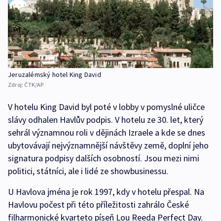
Jeruzalémský hotel King David
Zdroj:
ČTK/AP
V hotelu King David byl poté v lobby v pomyslné uličce
slávy odhalen Havlův podpis. V hotelu ze 30. let, který
sehrál významnou roli v dějinách Izraele a kde se dnes
ubytovávají nejvýznamnější návštěvy země, doplní jeho
signatura podpisy dalších osobností. Jsou mezi nimi
politici, státníci, ale i lidé ze showbusinessu.
U Havlova jména je rok 1997, kdy v hotelu přespal. Na
Havlovu počest při této příležitosti zahrálo České
filharmonické kvarteto píseň Lou Reeda Perfect Day.