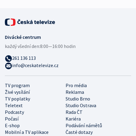
Divácké centrum
každý všední den:
8:00—16:00 hodin
261 136 113
info@ceskatelevize.cz
TV program
Pro média
Živé vysílání
Reklama
TV poplatky
Studio Brno
Teletext
Studio Ostrava
Podcasty
Rada ČT
Počasí
Kariéra
E-shop
Podávání námětů
Mobilní a TV aplikace
Časté dotazy