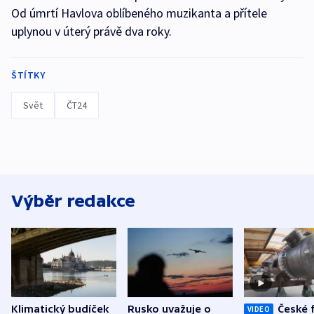
Od úmrtí Havlova oblíbeného muzikanta a přítele
uplynou v úterý právě dva roky.
ŠTÍTKY
Svět
ČT24
Výběr redakce
Klimatický budíček
Rusko uvažuje o
České 
VIDEO