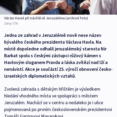
Václav Havel při návštěvě Jeruzaléma (archivní foto)
Zdroj:
ČTK
Jedna ze zahrad v Jeruzalémě nově nese název
bývalého českého prezidenta Václava Havla. Na
místě dopoledne odhalil jeruzalémský starosta Nir
Barkat spolu s českými zástupci růžový kámen s
Havlovým sloganem Pravda a láska zvítězí nad lží a
nenávistí. Akce je součástí 25. výročí obnovení česko-
izraelských diplomatických vztahů.
Zvolená zahrada s dětským hřištěm je výsledkem
hledání vhodného místa ve spolupráci s městem
Jeruzalém. Nachází se v centru a nedaleko je i ulice
pojmenovaná po prvním československém prezidentovi
Tomáši Garriquovi Masarykovi.