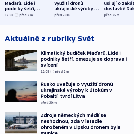
Maďarů. Lidé i
využití dronů
usilují o zaká
podniky šetří,
ukrajinské výroby k
dostavbě Du
omezuje se doprava
útokům v Pobaltí,
12:08
před 2
m
před 20
m
před 25
m
i svícení
tvrdí Litva
Aktuálně z rubriky
Svět
Klimatický budíček Maďarů. Lidé i
podniky šetří, omezuje se doprava i
svícení
12:08
před 2
m
Rusko uvažuje o využití dronů
ukrajinské výroby k útokům v
Pobaltí, tvrdí Litva
před 20
m
Zdroje německých médií se
neshodnou, zda v letadle
ohroženém v Lipsku dronem byla
munice