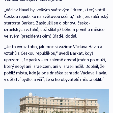
„Václav Havel byl velkým světovým lídrem, který vrátil
Českou republiku na světovou scénu,“ řekl jeruzalémský
starosta Barkat. Zasloužil se o obnovu česko-
izraelských vztahů, což slíbil již během prvního měsíce
ve svém (prezidentském) úřadě, dodal.
„Je to výraz toho, jak moc si vážíme Václava Havla a
vztahů s Českou republikou,“ uvedl Barkat, když
upozornil, že park v Jeruzalémě dostal jméno po muži,
který nebyl ani Izraelcem, ani v Izraeli nežil. Doplnil, že
poblíž místa, kde je ode dneška zahrada Václava Havla,
v dětství bydlel a věří, že si ho obyvatelé města oblíbí.