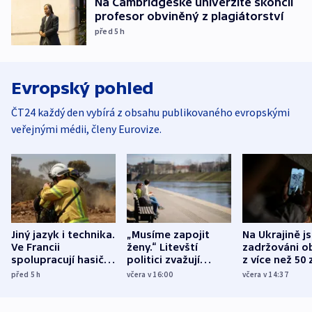
Na Cambridgeské univerzitě skončil
profesor obviněný z plagiátorství
před 5
h
Evropský pohled
ČT24 každý den vybírá z obsahu publikovaného evropskými
veřejnými médii, členy Eurovize.
Jiný jazyk i technika.
„Musíme zapojit
Na Ukrajině j
Ve Francii
ženy.“ Litevští
zadržováni o
spolupracují hasiči z
politici zvažují
z více než 50 
různých zemí
dohodu o
Bojovali na s
před 5
h
včera v 16:00
včera v 14:37
demografii
Ruska