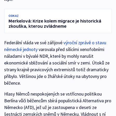
ODKAZ
Merkelová: Krize kolem migrace je historická
zkouška, kterou zvládneme
Federální vláda ve své zářijové
výroční zprávě o stavu
německé jednoty
varovala před sílícími xenofobními
náladami v bývalé NDR, které by mohly narušit
ekonomické sbližování a sociální smír v zemi. Útoků ze
strany krajně pravicových extremistů totiž dramaticky
přibylo. Většinou jde o žhářské útoky na ubytovny pro
běžence.
Hlasy Němců nespokojených se vstřícnou politikou
Berlína vůči běžencům sbírá populistická Alternativa pro
Německo (AfD), jež už je zastoupena v deseti ze
šestnácti zemských sněmů v Německu. Vládnout s ní