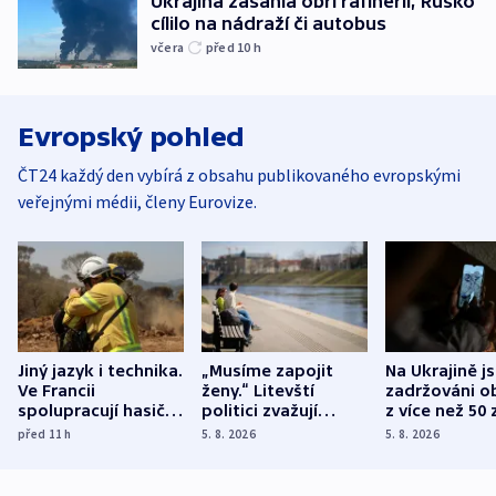
Ukrajina zasáhla obří rafinerii, Rusko
cílilo na nádraží či autobus
včera
před 10
h
Evropský pohled
ČT24 každý den vybírá z obsahu publikovaného evropskými
veřejnými médii, členy Eurovize.
Jiný jazyk i technika.
„Musíme zapojit
Na Ukrajině j
Ve Francii
ženy.“ Litevští
zadržováni o
spolupracují hasiči z
politici zvažují
z více než 50 
různých zemí
dohodu o
Bojovali na s
před 11
h
5. 8. 2026
5. 8. 2026
demografii
Ruska