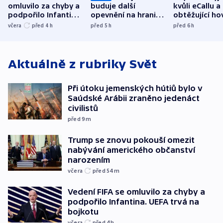
omluvilo za chyby a
buduje další
kvůli eCallu a
podpořilo Infantina.
opevnění na hranici
obtěžující ho
UEFA trvá na
s Běloruskem
zdržují záchr
včera
před 4
h
před 5
h
před 6
h
bojkotu
Aktuálně z rubriky
Svět
Při útoku jemenských hútiů bylo v
Saúdské Arábii zraněno jedenáct
civilistů
před 9
m
Trump se znovu pokouší omezit
nabývání amerického občanství
narozením
včera
před 54
m
Vedení FIFA se omluvilo za chyby a
podpořilo Infantina. UEFA trvá na
bojkotu
včera
před 4
h