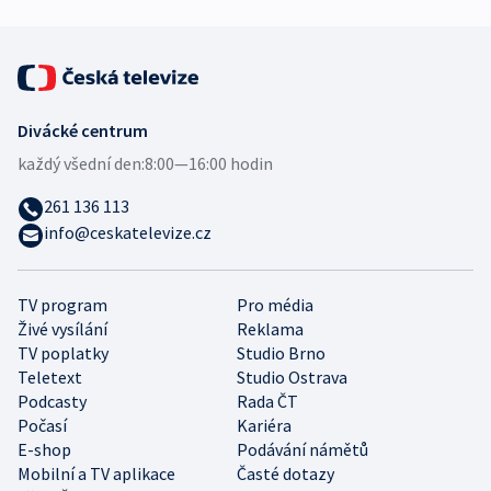
Divácké centrum
každý všední den:
8:00—16:00 hodin
261 136 113
info@ceskatelevize.cz
TV program
Pro média
Živé vysílání
Reklama
TV poplatky
Studio Brno
Teletext
Studio Ostrava
Podcasty
Rada ČT
Počasí
Kariéra
E-shop
Podávání námětů
Mobilní a TV aplikace
Časté dotazy