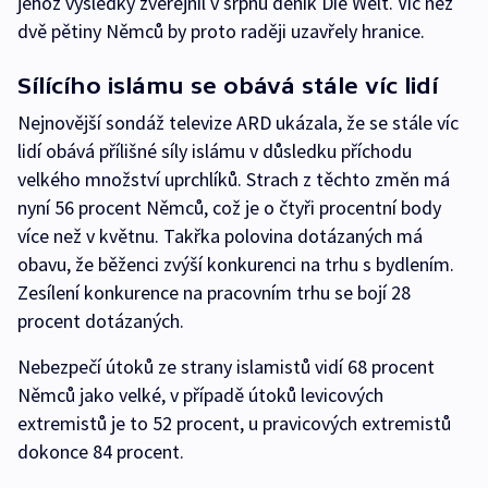
jehož výsledky zveřejnil v srpnu deník Die Welt. Víc než
dvě pětiny Němců by proto raději uzavřely hranice.
Sílícího islámu se obává stále víc lidí
Nejnovější sondáž televize ARD ukázala, že se stále víc
lidí obává přílišné síly islámu v důsledku příchodu
velkého množství uprchlíků. Strach z těchto změn má
nyní 56 procent Němců, což je o čtyři procentní body
více než v květnu. Takřka polovina dotázaných má
obavu, že běženci zvýší konkurenci na trhu s bydlením.
Zesílení konkurence na pracovním trhu se bojí 28
procent dotázaných.
Nebezpečí útoků ze strany islamistů vidí 68 procent
Němců jako velké, v případě útoků levicových
extremistů je to 52 procent, u pravicových extremistů
dokonce 84 procent.