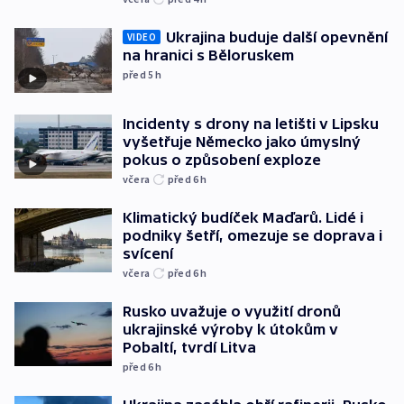
Ukrajina buduje další opevnění
VIDEO
na hranici s Běloruskem
před 5
h
Incidenty s drony na letišti v Lipsku
vyšetřuje Německo jako úmyslný
pokus o způsobení exploze
včera
před 6
h
Klimatický budíček Maďarů. Lidé i
podniky šetří, omezuje se doprava i
svícení
včera
před 6
h
Rusko uvažuje o využití dronů
ukrajinské výroby k útokům v
Pobaltí, tvrdí Litva
před 6
h