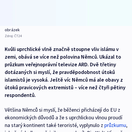
obrázek
Zdroj:
ČT24
Kvůli uprchlické vlně značně stoupne vliv islámu v
zemi, obává se více než polovina Němců. Ukázal to
průzkum veřejnoprávní televize ARD. Dvě třetiny
dotázaných si myslí, že pravděpodobnost útoků
islamistů je vysoká. Ještě víc Němců má ale obavy z
útoků pravicových extremistů – více než čtyři pětiny
respondentů.
Většina Němců si myslí, že běženci přicházejí do EU z
ekonomických důvodů a že s uprchlickou vlnou proudí
na starý kontinent také teroristé, vyplynulo z
průzkumu
,