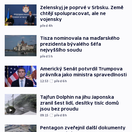
Zelenskyj je poprvé v Srbsku. Země
chtějí spolupracovat, ale ne
vojensky
před 4
h
Tisza nominovala na maďarského
prezidenta bývalého šéfa
nejvyššího soudu
před 5
h
Americký Senát potvrdil Trumpova
právníka jako ministra spravedlnosti
12:53
před 6
h
Tajfun Dolphin na jihu Japonska
zranil šest lidí, desítky tisíc domů
jsou bez proudu
09:15
před 8
h
Pentagon zveřejnil další dokumenty