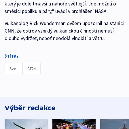
který je dole tmavší a nahoře světlejší. Jde možná o
směsici popílku a páry,“ uvádí v prohlášení NASA.
Vulkanolog Rick Wunderman ovšem upozornil na stanici
CNN, že ostrov vzniklý vulkanickou činností nemusí
dlouho vydržet, neboť neodolá vlnobití a větru.
ŠTÍTKY
Svět
ČT24
Výběr redakce