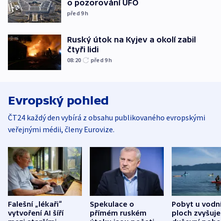
o pozorování UFO
před 9
h
Ruský útok na Kyjev a okolí zabil
čtyři lidi
08:20
před 9
h
Evropský pohled
ČT24 každý den vybírá z obsahu publikovaného evropskými
veřejnými médii, členy Eurovize.
Falešní „lékaři“
Spekulace o
Pobyt u vodn
vytvoření AI šíří
přímém ruském
ploch zvyšuje