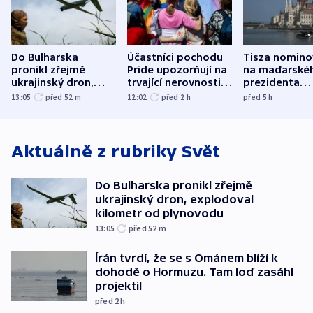
Do Bulharska
Účastníci pochodu
Tisza nomino
pronikl zřejmě
Pride upozorňují na
na maďarské
ukrajinský dron,
trvající nerovnosti i
prezidenta
explodoval kilometr
společenskou
bývalého šéf
13:05
před 52
m
12:02
před 2
h
před 5
h
od plynovodu
atmosféru
nejvyššího s
Aktuálně z rubriky
Svět
Do Bulharska pronikl zřejmě
ukrajinský dron, explodoval
kilometr od plynovodu
13:05
před 52
m
Írán tvrdí, že se s Ománem blíží k
dohodě o Hormuzu. Tam loď zasáhl
projektil
před 2
h