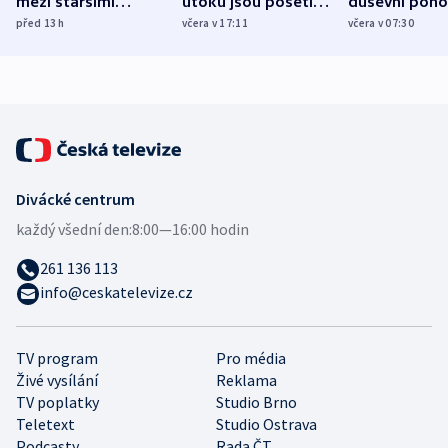
mezi staršími
útoku jsou pošetilé,
duševní poho
Poláky nebezpečné
míní estonský
ukázala
před 13
h
včera v 17:11
včera v 07:30
zdravotní rady
bezpečnostní
mezinárodní 
expert
Divácké centrum
každý všední den:
8:00—16:00 hodin
261 136 113
info@ceskatelevize.cz
TV program
Pro média
Živé vysílání
Reklama
TV poplatky
Studio Brno
Teletext
Studio Ostrava
Podcasty
Rada ČT