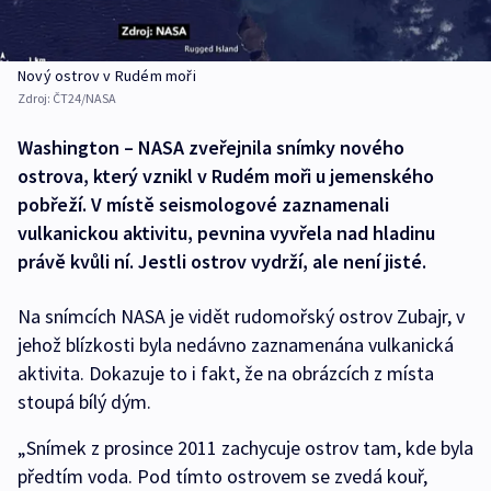
Nový ostrov v Rudém moři
Zdroj:
ČT24/NASA
Washington – NASA zveřejnila snímky nového
ostrova, který vznikl v Rudém moři u jemenského
pobřeží. V místě seismologové zaznamenali
vulkanickou aktivitu, pevnina vyvřela nad hladinu
právě kvůli ní. Jestli ostrov vydrží, ale není jisté.
Na snímcích NASA je vidět rudomořský ostrov Zubajr, v
jehož blízkosti byla nedávno zaznamenána vulkanická
aktivita. Dokazuje to i fakt, že na obrázcích z místa
stoupá bílý dým.
„Snímek z prosince 2011 zachycuje ostrov tam, kde byla
předtím voda. Pod tímto ostrovem se zvedá kouř,