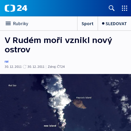
Sport
SLEDOVAT
Rubriky
V Rudém moři vznikl nový
ostrov
rai
30. 12. 2011
30. 12. 2011
|
Zdroj:
ČT24