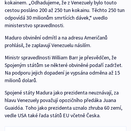
kokainem. „Odhadujeme, že z Venezuely bylo touto
cestou posláno 200 až 250 tun kokainu. Těchto 250 tun
odpovídá 30 milionům smrtících dávek,“ uvedlo
ministerstvo spravedlnosti.
Maduro obvinění odmítl a na adresu Američanů
prohlásil, že zaplavují Venezuelu násilím.
Ministr spravedlnosti William Barr je přesvědčen, že
Spojeným státům se některé obviněné podaří zadržet.
Na podporu jejich dopadení je vypsána odměna až 15
milionů dolarů.
Spojené státy Madura jako prezidenta neuznávají, za
hlavu Venezuely považují opozičního předáka Juana
Guaidóa. Toho jako prezidenta uznalo zhruba 60 zemí,
vedle USA také řada států EU včetně Česka.