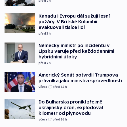
před 2
h
Kanadu i Evropu dál sužují lesní
požáry. V Britské Kolumbii
evakuovali tisíce lidí
před 3
h
Německý ministr po incidentu v
Lipsku varuje před každodenními
hybridními útoky
před 7
h
Americký Senát potvrdil Trumpova
právníka jako ministra spravedlnosti
včera
před 15
h
Do Bulharska pronikl zřejmě
ukrajinský dron, explodoval
kilometr od plynovodu
včera
před 16
h