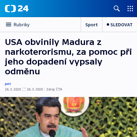
Sport
SLEDOVAT
Rubriky
USA obvinily Madura z
narkoterorismu, za pomoc při
jeho dopadení vypsaly
odměnu
pet
26. 3. 2020
26. 3. 2020
|
Zdroj:
ČTK