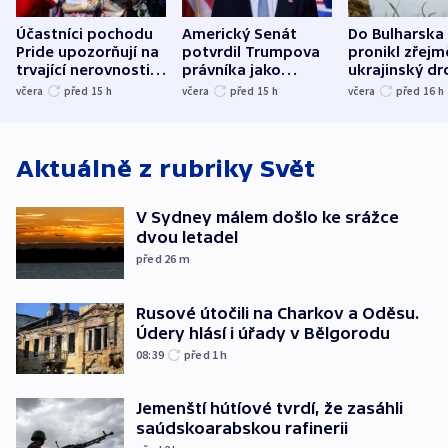
Účastníci pochodu
Americký Senát
Do Bulharska
Pride upozorňují na
potvrdil Trumpova
pronikl zřejm
trvající nerovnosti i
právníka jako
ukrajinský dr
společenskou
ministra
explodoval k
včera
před 15
h
včera
před 15
h
včera
před 16
h
atmosféru
spravedlnosti
od plynovod
Aktuálně z rubriky
Svět
V Sydney málem došlo ke srážce
dvou letadel
před 26
m
Rusové útočili na Charkov a Oděsu.
Údery hlásí i úřady v Bělgorodu
08:39
před 1
h
Jemenští hútíové tvrdí, že zasáhli
saúdskoarabskou rafinerii