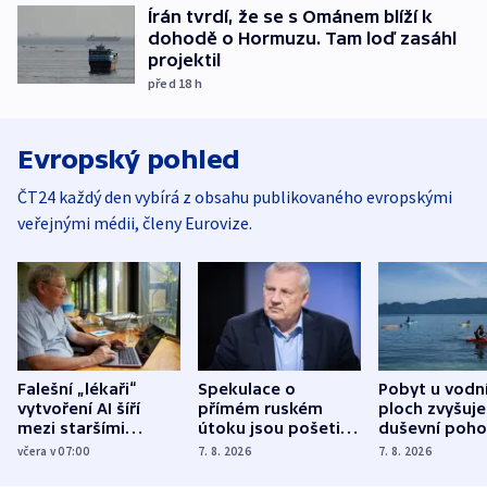
Írán tvrdí, že se s Ománem blíží k
dohodě o Hormuzu. Tam loď zasáhl
projektil
před 18
h
Evropský pohled
ČT24 každý den vybírá z obsahu publikovaného evropskými
veřejnými médii, členy Eurovize.
Falešní „lékaři“
Spekulace o
Pobyt u vodn
vytvoření AI šíří
přímém ruském
ploch zvyšuje
mezi staršími
útoku jsou pošetilé,
duševní poho
Poláky nebezpečné
míní estonský
ukázala
včera v 07:00
7. 8. 2026
7. 8. 2026
zdravotní rady
bezpečnostní
mezinárodní 
expert