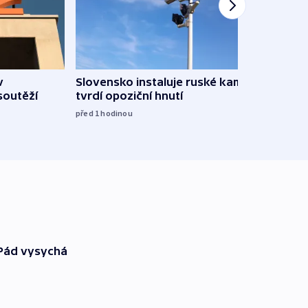
Omez
v
Slovensko instaluje ruské kamery,
hrozí
soutěží
tvrdí opoziční hnutí
služ
před 1
hodinou
09:05
 Pád vysychá