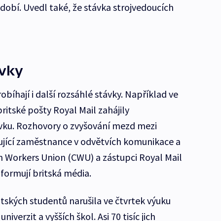
bí. Uvedl také, že stávka strojvedoucích
ávky
obíhají i další rozsáhlé stávky. Například ve
ritské pošty Royal Mail zahájily
vku. Rozhovory o zvyšování mezd mezi
ující zaměstnance v odvětvích komunikace a
 Workers Union (CWU) a zástupci Royal Mail
nformují britská média.
tských studentů narušila ve čtvrtek výuku
iverzit a vyšších škol. Asi 70 tisíc jich