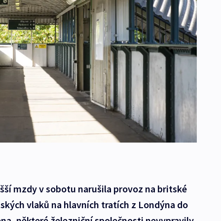
šší mzdy v sobotu narušila provoz na britské
ských vlaků na hlavních tratích z Londýna do
na, některé železniční společnosti nevypravily