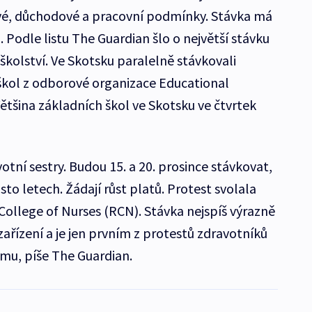
ové, důchodové a pracovní podmínky. Stávka má
. Podle listu The Guardian šlo o největší stávku
 školství. Ve Skotsku paralelně stávkovali
 škol z odborové organizace Educational
Většina základních škol ve Skotsku ve čtvrtek
tní sestry. Budou 15. a 20. prosince stávkovat,
sto letech. Žádají růst platů. Protest svolala
ollege of Nurses (RCN). Stávka nejspíš výrazně
ařízení a je jen prvním z protestů zdravotníků
imu, píše The Guardian.