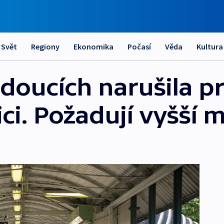
Svět
Regiony
Ekonomika
Počasí
Věda
Kultura
edoucích narušila p
ici. Požadují vyšší 