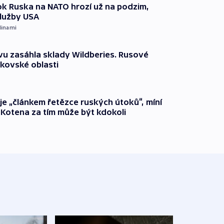
k Ruska na NATO hrozí už na podzim,
služby USA
dinami
vu zasáhla sklady Wildberies. Rusové
rkovské oblasti
 je „článkem řetězce ruských útoků“, míní
 Kotena za tím může být kdokoli