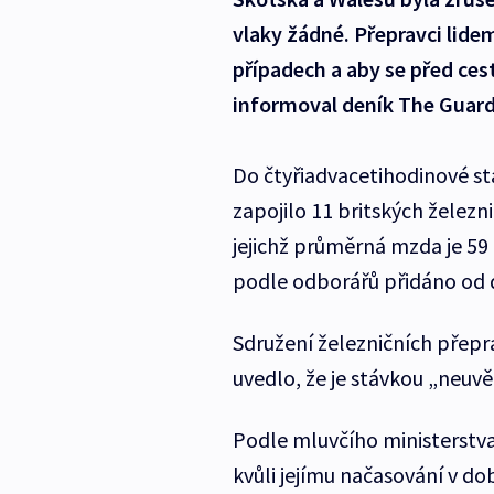
vlaky žádné. Přepravci lidem
případech a aby se před cest
informoval deník The Guard
Do čtyřiadvacetihodinové s
zapojilo 11 britských železn
jejichž průměrná mzda je 59 
podle odborářů přidáno od
Sdružení železničních přepr
uvedlo, že je stávkou „neuvě
Podle mluvčího ministerstva
kvůli jejímu načasování v do