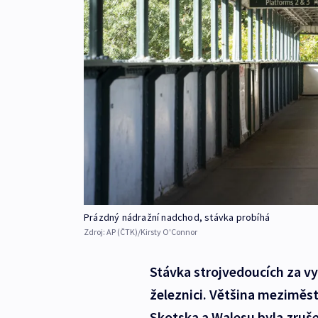
Prázdný nádražní nadchod, stávka probíhá
Zdroj:
AP (ČTK)/Kirsty O'Connor
Stávka strojvedoucích za vy
železnici. Většina meziměst
Skotska a Walesu byla zruše