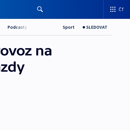
ČT
Podcasty
Sport
SLEDOVAT
rovoz na
mzdy