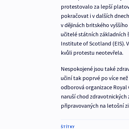
protestovalo za lepší plat
pokračovat i v dalších dnech
v dějinách britského vyššího
učitelé státních základních
Institute of Scotland (EIS). 
kvůli protestu neotevřela.
Nespokojené jsou také zdravo
učiní tak poprvé po více než 
odborová organizace Royal C
naruší chod zdravotnických z
připravovaných na letošní z
ŠTÍTKY