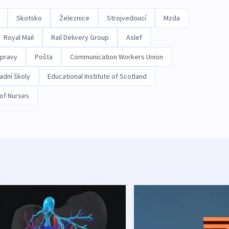
Skotsko
Železnice
Strojvedoucí
Mzda
Royal Mail
Rail Delivery Group
Aslef
opravy
Pošta
Communication Workers Union
adní školy
Educational Institute of Scotland
 of Nurses