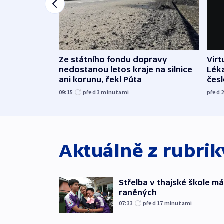
Ze státního fondu dopravy
Virt
nedostanou letos kraje na silnice
Léka
ani korunu, řekl Půta
čes
09:15
před 3
minutami
před 
Aktuálně z rubri
Střelba v thajské škole má
raněných
07:33
před 17
minutami