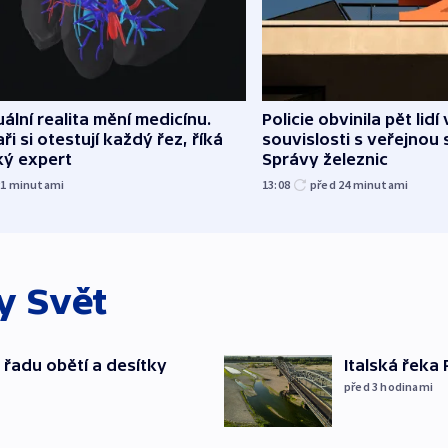
uální realita mění medicínu.
Policie obvinila pět lidí 
ři si otestují každý řez, říká
souvislosti s veřejnou 
ký expert
Správy železnic
21
minutami
13:08
před 24
minutami
ky
Svět
 řadu obětí a desítky
Italská řeka
před 3
hodinami