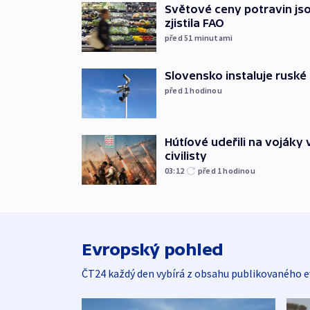
Světové ceny potravin jso
zjistila FAO
před 51
minutami
Slovensko instaluje ruské 
před 1
hodinou
Hútíové udeřili na vojáky 
civilisty
03:12
před 1
hodinou
Evropský pohled
ČT24 každý den vybírá z obsahu publikovaného e