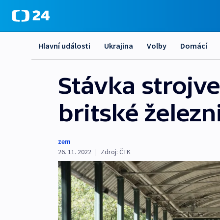
Hlavní události
Ukrajina
Volby
Domácí
Stávka strojv
britské železn
zem
26. 11. 2022
|
Zdroj:
ČTK