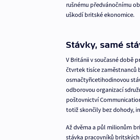
rušnému předvánočnímu obdo
uškodí britské ekonomice.
Stávky, samé st
V Británii v současné době pr
čtvrtek tisíce zaměstnanců b
osmačtyřicetihodinovou stá
odborovou organizací sdruž
poštovnictví Communication
totiž skončily bez dohody, i
Až dvěma a půl milionům bri
stávka pracovníků britských un