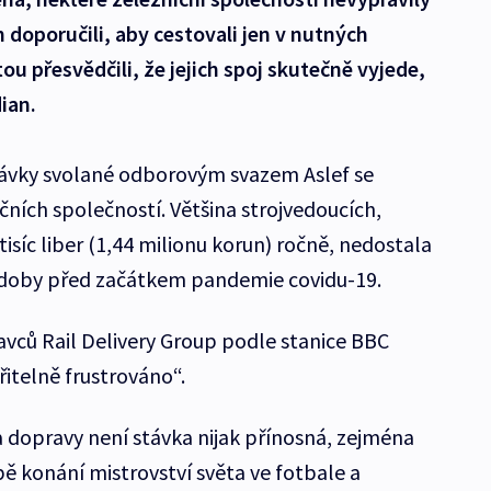
 doporučili, aby cestovali jen v nutných
ou přesvědčili, že jejich spoj skutečně vyjede,
ian.
távky svolané odborovým svazem Aslef se
ičních společností. Většina strojvedoucích,
tisíc liber (1,44 milionu korun) ročně, nedostala
 doby před začátkem pandemie covidu-19.
avců Rail Delivery Group podle stanice BBC
řitelně frustrováno“.
 dopravy není stávka nijak přínosná, zejména
bě konání mistrovství světa ve fotbale a