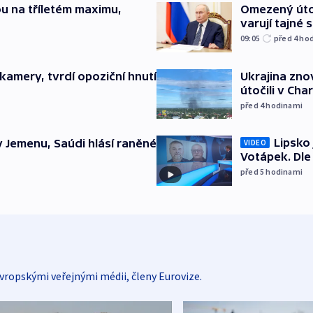
u na tříletém maximu,
Omezený úto
varují tajné 
09:05
před 4
ho
kamery, tvrdí opoziční hnutí
Ukrajina zno
útočili v Cha
před 4
hodinami
Lipsko
v Jemenu, Saúdi hlásí raněné
VIDEO
Votápek. Dle
před 5
hodinami
vropskými veřejnými médii, členy Eurovize.