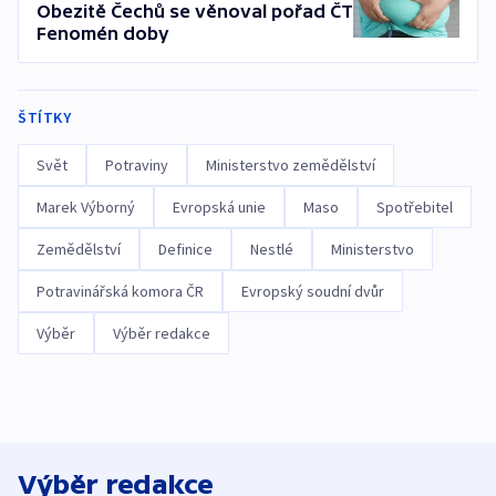
Obezitě Čechů se věnoval pořad ČT
Fenomén doby
ŠTÍTKY
Svět
Potraviny
Ministerstvo zemědělství
Marek Výborný
Evropská unie
Maso
Spotřebitel
Zemědělství
Definice
Nestlé
Ministerstvo
Potravinářská komora ČR
Evropský soudní dvůr
Výběr
Výběr redakce
Výběr redakce