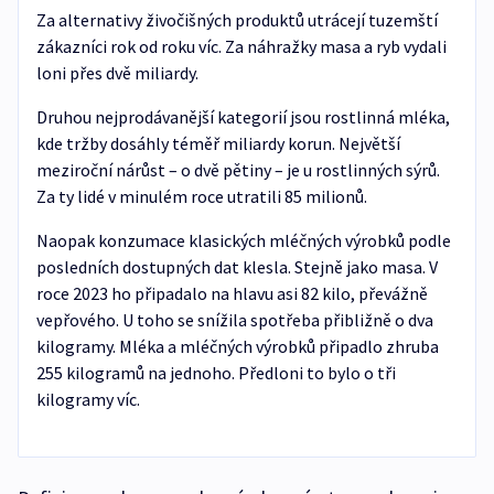
Za alternativy živočišných produktů utrácejí tuzemští
zákazníci rok od roku víc. Za náhražky masa a ryb vydali
loni přes dvě miliardy.
Druhou nejprodávanější kategorií jsou rostlinná mléka,
kde tržby dosáhly téměř miliardy korun. Největší
meziroční nárůst – o dvě pětiny – je u rostlinných sýrů.
Za ty lidé v minulém roce utratili 85 milionů.
Naopak konzumace klasických mléčných výrobků podle
posledních dostupných dat klesla. Stejně jako masa. V
roce 2023 ho připadalo na hlavu asi 82 kilo, převážně
vepřového. U toho se snížila spotřeba přibližně o dva
kilogramy. Mléka a mléčných výrobků připadlo zhruba
255 kilogramů na jednoho. Předloni to bylo o tři
kilogramy víc.