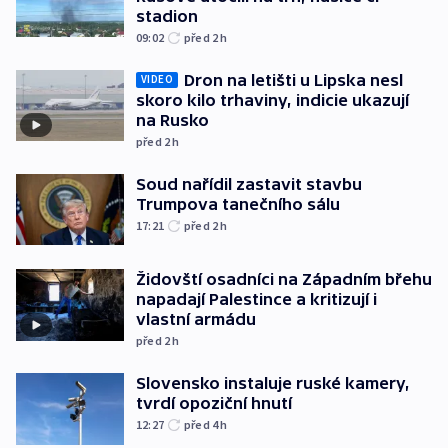
stadion
09:02
před 2
h
Dron na letišti u Lipska nesl
VIDEO
skoro kilo trhaviny, indicie ukazují
na Rusko
před 2
h
Soud nařídil zastavit stavbu
Trumpova tanečního sálu
17:21
před 2
h
Židovští osadníci na Západním břehu
napadají Palestince a kritizují i
vlastní armádu
před 2
h
Slovensko instaluje ruské kamery,
tvrdí opoziční hnutí
12:27
před 4
h