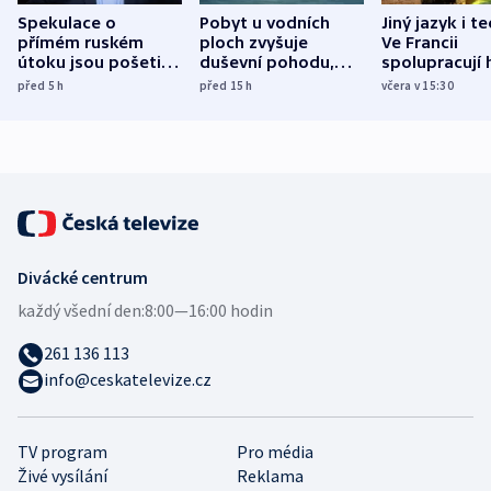
Spekulace o
Pobyt u vodních
Jiný jazyk i t
přímém ruském
ploch zvyšuje
Ve Francii
útoku jsou pošetilé,
duševní pohodu,
spolupracují h
míní estonský
ukázala
různých zemí
před 5
h
před 15
h
včera v 15:30
bezpečnostní
mezinárodní studie
expert
Divácké centrum
každý všední den:
8:00—16:00 hodin
261 136 113
info@ceskatelevize.cz
TV program
Pro média
Živé vysílání
Reklama