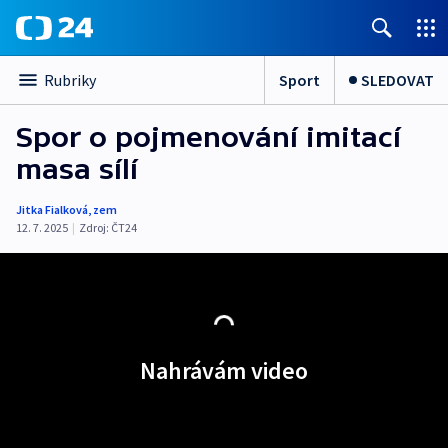
Sport
SLEDOVAT
Rubriky
Spor o pojmenování imitací
masa sílí
Jitka Fialková
,
zem
12. 7. 2025
|
Zdroj:
ČT24
Nahrávám video