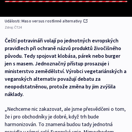
Události: Maso versus rostlinné alternativy
Zdroj:
ČT24
Čeští potravináři volají po jednotných evropských
pravidlech při ochraně názvů produktů živočišného
původu. Tedy spojovat klobása, párek nebo burger
jen s masem. Jednoznačný přístup prosazuje i
ministerstvo zemědělství. Výrobci vegetariánských a
veganských alternativ považují debatu za
neopodstatněnou, protože změna by jim zvýšila
náklady.
„Nechceme nic zakazovat, ale jsme přesvědčeni o tom,
že i pro obchodníky je dobré, když trh bude
harmonizován. To znamená budou tady jednotná
pravidla v rámci celé Evropské unie. Mimochodem