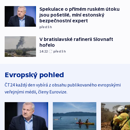
Spekulace o přímém ruském útoku
jsou pošetilé, míní estonský
bezpečnostní expert
před 5
h
V bratislavské rafinerii Slovnaft
hořelo
14:22
před 5
h
Evropský pohled
ČT24 každý den vybírá z obsahu publikovaného evropskými
veřejnými médii, členy Eurovize.