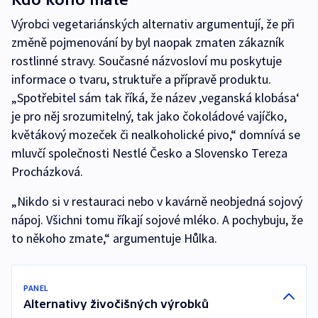
Výrobci vegetariánských alternativ argumentují, že při
změně pojmenování by byl naopak zmaten zákazník
rostlinné stravy. Současné názvosloví mu poskytuje
informace o tvaru, struktuře a přípravě produktu.
„Spotřebitel sám tak říká, že název ‚veganská klobása‘
je pro něj srozumitelný, tak jako čokoládové vajíčko,
květákový mozeček či nealkoholické pivo,“ domnívá se
mluvčí společnosti Nestlé Česko a Slovensko Tereza
Procházková.
„Nikdo si v restauraci nebo v kavárně neobjedná sojový
nápoj. Všichni tomu říkají sojové mléko. A pochybuju, že
to někoho zmate,“ argumentuje Hůlka.
PANEL
Alternativy živočišných výrobků