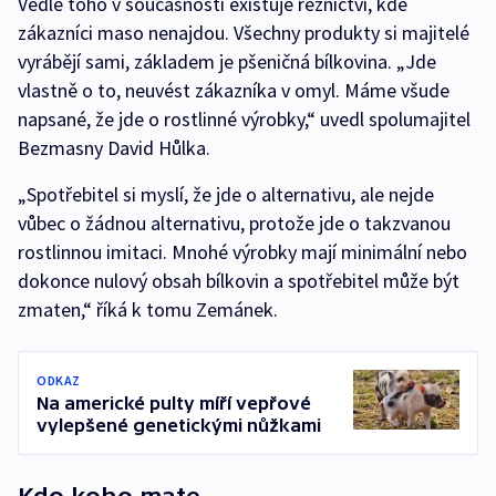
Vedle toho v současnosti existuje řeznictví, kde
zákazníci maso nenajdou. Všechny produkty si majitelé
vyrábějí sami, základem je pšeničná bílkovina. „Jde
vlastně o to, neuvést zákazníka v omyl. Máme všude
napsané, že jde o rostlinné výrobky,“ uvedl spolumajitel
Bezmasny David Hůlka.
„Spotřebitel si myslí, že jde o alternativu, ale nejde
vůbec o žádnou alternativu, protože jde o takzvanou
rostlinnou imitaci. Mnohé výrobky mají minimální nebo
dokonce nulový obsah bílkovin a spotřebitel může být
zmaten,“ říká k tomu Zemánek.
ODKAZ
Na americké pulty míří vepřové
vylepšené genetickými nůžkami
Kdo koho mate