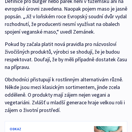
Definice pro burger nebo párek není v tuzemsku ani na
evropské úrovni zavedena. Naopak pojem maso je jasně
popsán.
„Již v loňském roce Evropský soudní dvůr vydal
rozhodnutí, že producenti nesmí využívat na obalech
spojení veganské maso,“ uvedl Zemánek.
Pokud by začala platit nová pravidla pro názvosloví
živočišných produktů, výrobci se shodují, že je budou
respektovat. Doufají, že by měli případně dostatek času
na přípravu.
Obchodníci přistupují k rostlinným alternativám různě.
Někde jsou mezi klasickým sortimentem, jinde zcela
odděleně. O produkty mají zájem nejen vegani a
vegetariáni. Zvlášť u mladší generace hraje velkou roli i
zájem o životní prostředí.
ODKAZ