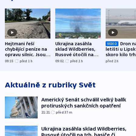
Hejtmani řeší
Ukrajina zasáhla
Dron n
VIDEO
chybějící peníze na
sklad Wildberries,
letišti u Lips
opravu silnic. Jsou
Rusové útočili na
skoro kilo trh
nenárokové, namítá
trh, hasiče či
indicie ukazuj
09:15
před 1
h
09:02
před 2
h
před 2
h
ministerstvo
stadion
Rusko
Aktuálně z rubriky
Svět
Americký Senát schválil velký balík
protiruských sankčních opatření
21:21
před 37
m
Ukrajina zasáhla sklad Wildberries,
Rusové útočili na trh, hasiče či