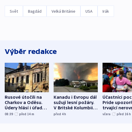
Svět
Bagdád
Velká Británie
USA
Irák
Výběr redakce
Rusové útočili na
Kanadu i Evropu dál
Účastníci po
Charkov a Oděsu.
sužují lesní požáry.
Pride upozorň
Údery hlásí i úřady v
V Britské Kolumbii
trvající nerov
Bělgorodu
evakuovali tisíce lidí
společensko
08:39
před 14
m
před 4
h
včera
před 16
h
atmosféru