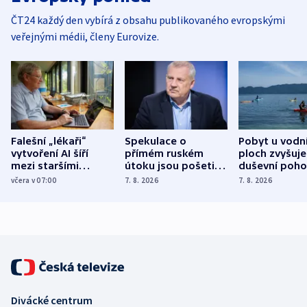
ČT24 každý den vybírá z obsahu publikovaného evropskými
veřejnými médii, členy Eurovize.
Falešní „lékaři“
Spekulace o
Pobyt u vodn
vytvoření AI šíří
přímém ruském
ploch zvyšuje
mezi staršími
útoku jsou pošetilé,
duševní poho
Poláky nebezpečné
míní estonský
ukázala
včera v 07:00
7. 8. 2026
7. 8. 2026
zdravotní rady
bezpečnostní
mezinárodní 
expert
Divácké centrum