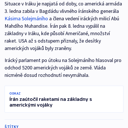
Situace v Iráku je napjatá od doby, co americká armáda
3. ledna zabila v Bagdádu vlivného íránského generála
Kásima Solejmáního
a člena vedení iráckých milicí Abú
Mahdího Muhandise. Írán pak 8. ledna vypálil na
základny v Iráku, kde působí Američané, množství
raket. USA až s odstupem přiznaly, že desítky
amerických vojáků byly zraněny.
Irácký parlament po útoku na Solejmáního hlasoval pro
odchod 5200 amerických vojáků ze země. Vláda
nicméně dosud rozhodnutí nevymáhala.
ODKAZ
Írán zaútočil raketami na základny s
americkými vojáky
ŠTÍTKY