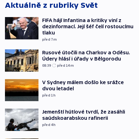
Aktuálně z rubriky
Svět
FIFA hájí Infantina a kritiky viní z
dezinformací. Její šéf čelí rostoucímu
tlaku
před 7
m
Rusové útočili na Charkov a Oděsu.
Údery hlásí i úřady v Bělgorodu
08:39
před 14
m
V Sydney málem došlo ke srážce
dvou letadel
před 1
h
Jemenští hútíové tvrdí, že zasáhli
saúdskoarabskou rafinerii
před 4
h