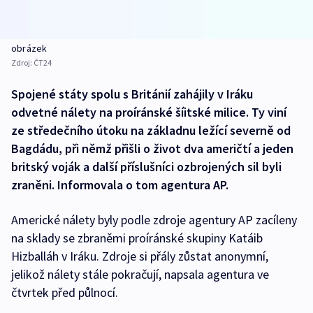
obrázek
Zdroj:
ČT24
Spojené státy spolu s Británií zahájily v Iráku
odvetné nálety na proíránské šíitské milice. Ty viní
ze středečního útoku na základnu ležící severně od
Bagdádu, při němž přišli o život dva američtí a jeden
britský voják a další příslušníci ozbrojených sil byli
zraněni. Informovala o tom agentura AP.
Americké nálety byly podle zdroje agentury AP zacíleny
na sklady se zbraněmi proíránské skupiny Katáib
Hizballáh v Iráku. Zdroje si přály zůstat anonymní,
jelikož nálety stále pokračují, napsala agentura ve
čtvrtek před půlnocí.