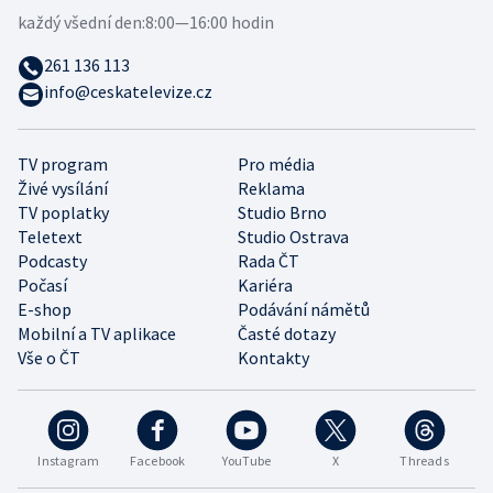
každý všední den:
8:00—16:00 hodin
261 136 113
info@ceskatelevize.cz
TV program
Pro média
Živé vysílání
Reklama
TV poplatky
Studio Brno
Teletext
Studio Ostrava
Podcasty
Rada ČT
Počasí
Kariéra
E-shop
Podávání námětů
Mobilní a TV aplikace
Časté dotazy
Vše o ČT
Kontakty
Instagram
Facebook
YouTube
X
Threads