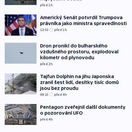
před 1
h
Americký Senát potvrdil Trumpova
právníka jako ministra spravedlnosti
12:53
před 1
h
Dron pronikl do bulharského
vzdušného prostoru, explodoval
kilometr od plynovodu
před 2
h
Tajfun Dolphin na jihu Japonska
zranil šest lidí, desítky tisíc domů
jsou bez proudu
09:15
před 4
h
Pentagon zveřejnil další dokumenty
o pozorování UFO
před 4
h