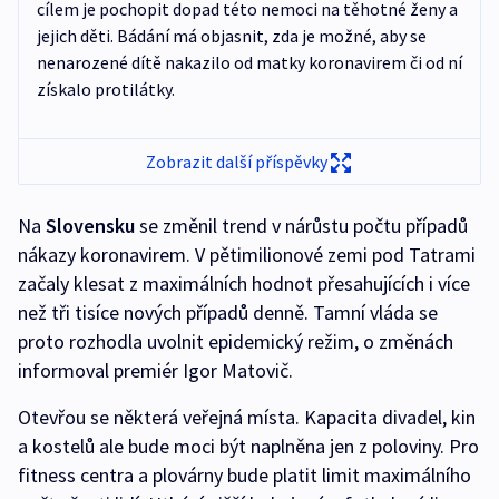
cílem je pochopit dopad této nemoci na těhotné ženy a
jejich děti. Bádání má objasnit, zda je možné, aby se
nenarozené dítě nakazilo od matky koronavirem či od ní
získalo protilátky.
Zobrazit další příspěvky
Na
Slovensku
se změnil trend v nárůstu počtu případů
nákazy koronavirem. V pětimilionové zemi pod Tatrami
začaly klesat z maximálních hodnot přesahujících i více
než tři tisíce nových případů denně. Tamní vláda se
proto rozhodla uvolnit epidemický režim, o změnách
informoval premiér Igor Matovič.
Otevřou se některá veřejná místa. Kapacita divadel, kin
a kostelů ale bude moci být naplněna jen z poloviny. Pro
fitness centra a plovárny bude platit limit maximálního