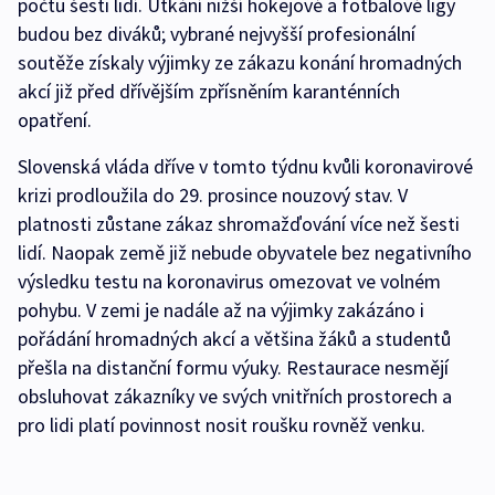
počtu šesti lidí. Utkání nižší hokejové a fotbalové ligy
budou bez diváků; vybrané nejvyšší profesionální
soutěže získaly výjimky ze zákazu konání hromadných
akcí již před dřívějším zpřísněním karanténních
opatření.
Slovenská vláda dříve v tomto týdnu kvůli koronavirové
krizi prodloužila do 29. prosince nouzový stav. V
platnosti zůstane zákaz shromažďování více než šesti
lidí. Naopak země již nebude obyvatele bez negativního
výsledku testu na koronavirus omezovat ve volném
pohybu. V zemi je nadále až na výjimky zakázáno i
pořádání hromadných akcí a většina žáků a studentů
přešla na distanční formu výuky. Restaurace nesmějí
obsluhovat zákazníky ve svých vnitřních prostorech a
pro lidi platí povinnost nosit roušku rovněž venku.