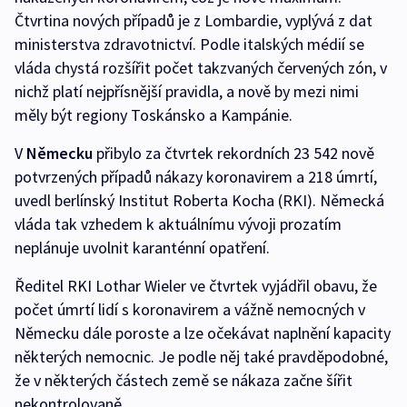
Čtvrtina nových případů je z Lombardie, vyplývá z dat
ministerstva zdravotnictví. Podle italských médií se
vláda chystá rozšířit počet takzvaných červených zón, v
nichž platí nejpřísnější pravidla, a nově by mezi nimi
měly být regiony Toskánsko a Kampánie.
V
Německu
přibylo za čtvrtek rekordních 23 542 nově
potvrzených případů nákazy koronavirem a 218 úmrtí,
uvedl berlínský Institut Roberta Kocha (RKI). Německá
vláda tak vzhedem k aktuálnímu vývoji prozatím
neplánuje uvolnit karanténní opatření.
Ředitel RKI Lothar Wieler ve čtvrtek vyjádřil obavu, že
počet úmrtí lidí s koronavirem a vážně nemocných v
Německu dále poroste a lze očekávat naplnění kapacity
některých nemocnic. Je podle něj také pravděpodobné,
že v některých částech země se nákaza začne šířit
nekontrolovaně.