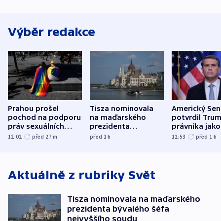
Výběr redakce
Prahou prošel
Tisza nominovala
Americký Sen
pochod na podporu
na maďarského
potvrdil Tru
práv sexuálních
prezidenta
právníka jako
menšin
bývalého šéfa
ministra
12:02
před 27
m
před 1
h
12:53
před 1
h
nejvyššího soudu
spravedlnost
Aktuálně z rubriky
Svět
Tisza nominovala na maďarského
prezidenta bývalého šéfa
nejvyššího soudu