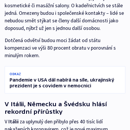
kosmetické či masážní salony. O kadeřnictvích se stále
jedná. Omezeny budou i společenské kontakty – lidé se
nebudou smět stýkat se členy další domácnosti jako
doposud, nýbrž už jen s jednou další osobou.
Dotčená odvětví budou moci žádat od státu
kompenzaci ve výši 80 procent obratu v porovnání s
minulým rokem.
ODKAZ
Pandemie v USA dál nabírá na síle, ukrajinský
prezident je s covidem v nemocnici
V Itálii, Německu a Švédsku hlásí
rekordní přírůstky
V
Itálii
za uplynulý den přibylo přes 40 tisíc lidí
nakažených koronavirem, což je nové maximum.