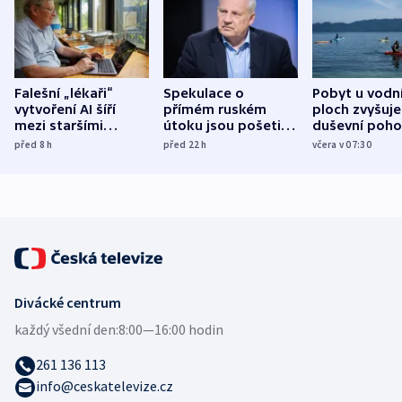
Falešní „lékaři“
Spekulace o
Pobyt u vodn
vytvoření AI šíří
přímém ruském
ploch zvyšuje
mezi staršími
útoku jsou pošetilé,
duševní poho
Poláky nebezpečné
míní estonský
ukázala
před 8
h
před 22
h
včera v 07:30
zdravotní rady
bezpečnostní
mezinárodní 
expert
Divácké centrum
každý všední den:
8:00—16:00 hodin
261 136 113
info@ceskatelevize.cz