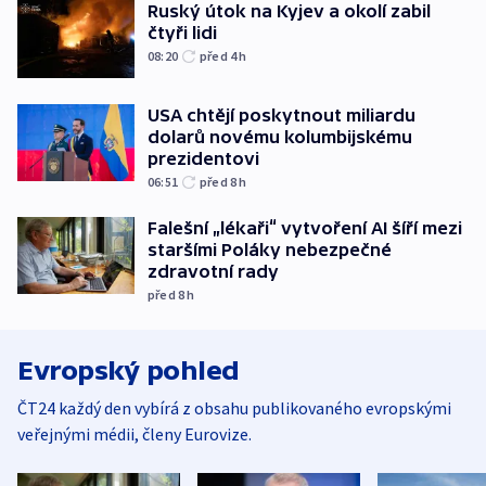
Ruský útok na Kyjev a okolí zabil
čtyři lidi
08:20
před 4
h
USA chtějí poskytnout miliardu
dolarů novému kolumbijskému
prezidentovi
06:51
před 8
h
Falešní „lékaři“ vytvoření AI šíří mezi
staršími Poláky nebezpečné
zdravotní rady
před 8
h
Evropský pohled
ČT24 každý den vybírá z obsahu publikovaného evropskými
veřejnými médii, členy Eurovize.