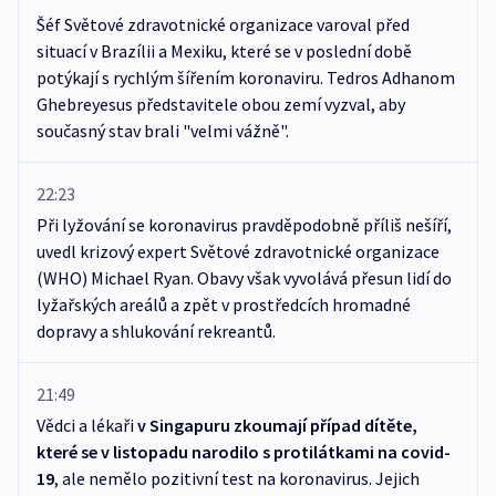
Šéf Světové zdravotnické organizace varoval před
situací v Brazílii a Mexiku, které se v poslední době
potýkají s rychlým šířením koronaviru. Tedros Adhanom
Ghebreyesus představitele obou zemí vyzval, aby
současný stav brali "velmi vážně".
22:23
Při lyžování se koronavirus pravděpodobně příliš nešíří,
uvedl krizový expert Světové zdravotnické organizace
(WHO) Michael Ryan. Obavy však vyvolává přesun lidí do
lyžařských areálů a zpět v prostředcích hromadné
dopravy a shlukování rekreantů.
21:49
Vědci a lékaři
v Singapuru zkoumají případ dítěte,
které se v listopadu narodilo s protilátkami na covid-
19
, ale nemělo pozitivní test na koronavirus. Jejich