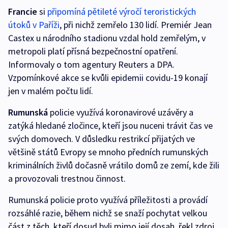
Francie
si
připomíná pětileté výročí teroristických
útoků v Paříži
, při nichž zemřelo 130 lidí. Premiér Jean
Castex u národního stadionu vzdal hold zemřelým, v
metropoli platí přísná bezpečnostní opatření.
Informovaly o tom agentury Reuters a DPA.
Vzpomínkové akce se kvůli epidemii covidu-19 konají
jen v malém počtu lidí.
Rumunská
policie využívá koronavirové uzávěry a
zatýká hledané zločince, kteří jsou nuceni trávit čas ve
svých domovech. V důsledku restrikcí přijatých ve
většině států Evropy se mnoho předních rumunských
kriminálních živlů dočasně vrátilo domů ze zemí, kde žili
a provozovali trestnou činnost.
Rumunská policie proto využívá příležitosti a provádí
rozsáhlé razie, během nichž se snaží pochytat velkou
část z těch, kteří dosud byli mimo její dosah, řekl zdroj