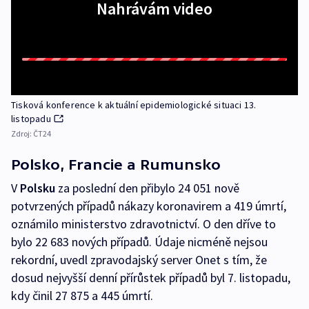
Nahrávám video
Tisková konference k aktuální epidemiologické situaci 13.
listopadu
Zdroj:
ČT24
Polsko, Francie a Rumunsko
V
Polsku
za poslední den přibylo 24 051 nově
potvrzených případů nákazy koronavirem a 419 úmrtí,
oznámilo ministerstvo zdravotnictví. O den dříve to
bylo 22 683 nových případů. Údaje nicméně nejsou
rekordní, uvedl zpravodajský server Onet s tím, že
dosud nejvyšší denní přírůstek případů byl 7. listopadu,
kdy činil 27 875 a 445 úmrtí.