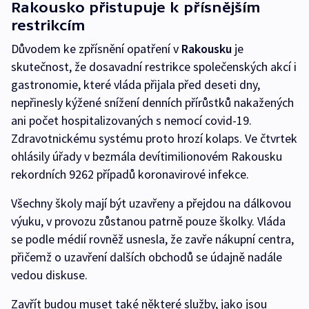
Rakousko přistupuje k přísnějším
restrikcím
Důvodem ke zpřísnění opatření v
Rakousku
je
skutečnost, že dosavadní restrikce společenských akcí i
gastronomie, které vláda přijala před deseti dny,
nepřinesly kýžené snížení denních přírůstků nakažených
ani počet hospitalizovaných s nemocí covid-19.
Zdravotnickému systému proto hrozí kolaps. Ve čtvrtek
ohlásily úřady v bezmála devítimilionovém Rakousku
rekordních 9262 případů koronavirové infekce.
Všechny školy mají být uzavřeny a přejdou na dálkovou
výuku, v provozu zůstanou patrně pouze školky. Vláda
se podle médií rovněž usnesla, že zavře nákupní centra,
přičemž o uzavření dalších obchodů se údajně nadále
vedou diskuse.
Zavřít budou muset také některé služby, jako jsou