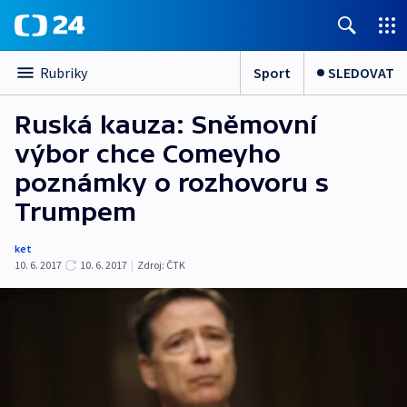
Sport
SLEDOVAT
Rubriky
Ruská kauza: Sněmovní
výbor chce Comeyho
poznámky o rozhovoru s
Trumpem
ket
10. 6. 2017
10. 6. 2017
|
Zdroj:
ČTK