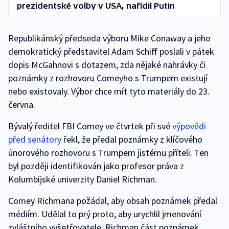
prezidentské volby v USA, nařídil Putin
Republikánský předseda výboru Mike Conaway a jeho
demokratický představitel Adam Schiff poslali v pátek
dopis McGahnovi s dotazem, zda nějaké nahrávky či
poznámky z rozhovoru Comeyho s Trumpem existují
nebo existovaly. Výbor chce mít tyto materiály do 23.
června.
Bývalý ředitel FBI Comey ve čtvrtek při své
výpovědi
před senátory
řekl, že předal poznámky z klíčového
únorového rozhovoru s Trumpem jistému příteli. Ten
byl později identifikován jako profesor práva z
Kolumbijské univerzity Daniel Richman.
Comey Richmana požádal, aby obsah poznámek předal
médiím. Udělal to prý proto, aby urychlil jmenování
zvláštního vyšetřovatele. Richman část poznámek