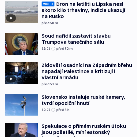
Dron na letišti u Lipska nesl
VIDEO
skoro kilo trhaviny, indicie ukazují
na Rusko
před 50
m
Soud nařídil zastavit stavbu
Trumpova tanečního sálu
17:21
před 52
m
Židovští osadníci na Západním břehu
napadají Palestince a kritizují i
vlastní armádu
před 53
m
Slovensko instaluje ruské kamery,
tvrdí opoziční hnutí
12:27
před 3
h
Spekulace o přímém ruském útoku
jsou pošetilé, míní estonský