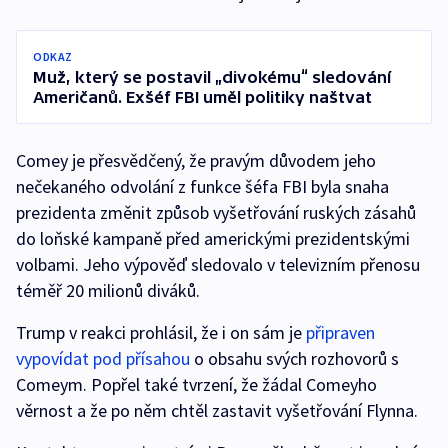
ODKAZ
Muž, který se postavil „divokému“ sledování
Američanů. Exšéf FBI uměl politiky naštvat
Comey je přesvědčený, že pravým důvodem jeho
nečekaného odvolání z funkce šéfa FBI byla snaha
prezidenta změnit způsob vyšetřování ruských zásahů
do loňské kampaně před americkými prezidentskými
volbami. Jeho výpověď sledovalo v televizním přenosu
téměř 20 milionů diváků.
Trump v reakci prohlásil, že i on sám je
připraven
vypovídat pod přísahou
o obsahu svých rozhovorů s
Comeym. Popřel také tvrzení, že žádal Comeyho
věrnost a že po něm chtěl zastavit vyšetřování Flynna.