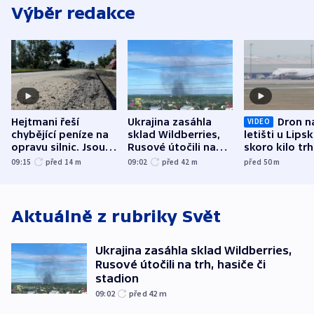
Výběr redakce
Hejtmani řeší
Ukrajina zasáhla
Dron n
VIDEO
chybějící peníze na
sklad Wildberries,
letišti u Lips
opravu silnic. Jsou
Rusové útočili na
skoro kilo trh
nenárokové, namítá
trh, hasiče či
indicie ukazuj
09:15
před 14
m
09:02
před 42
m
před 50
m
ministerstvo
stadion
Rusko
Aktuálně z rubriky
Svět
Ukrajina zasáhla sklad Wildberries,
Rusové útočili na trh, hasiče či
stadion
09:02
před 42
m