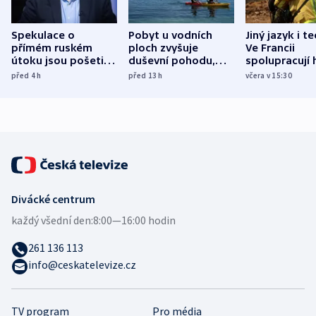
Spekulace o
Pobyt u vodních
Jiný jazyk i t
přímém ruském
ploch zvyšuje
Ve Francii
útoku jsou pošetilé,
duševní pohodu,
spolupracují h
míní estonský
ukázala
různých zemí
před 4
h
před 13
h
včera v 15:30
bezpečnostní
mezinárodní studie
expert
Divácké centrum
každý všední den:
8:00—16:00 hodin
261 136 113
info@ceskatelevize.cz
TV program
Pro média