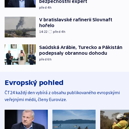
bezpečnostní expert
před 4
h
V bratislavské rafinerii Slovnaft
hořelo
14:22
před 4
h
Saúdská Arábie, Turecko a Pákistán
podepsaly obrannou dohodu
před 6
h
Evropský pohled
ČT24 každý den vybírá z obsahu publikovaného evropskými
veřejnými médii, členy Eurovize.