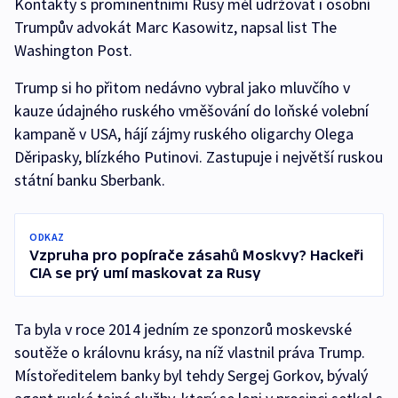
Kontakty s prominentními Rusy měl udržovat i osobní
Trumpův advokát Marc Kasowitz, napsal list The
Washington Post.
Trump si ho přitom nedávno vybral jako mluvčího v
kauze údajného ruského vměšování do loňské volební
kampaně v USA, hájí zájmy ruského oligarchy Olega
Děripasky, blízkého Putinovi. Zastupuje i největší ruskou
státní banku Sberbank.
ODKAZ
Vzpruha pro popírače zásahů Moskvy? Hackeři
CIA se prý umí maskovat za Rusy
Ta byla v roce 2014 jedním ze sponzorů moskevské
soutěže o královnu krásy, na níž vlastnil práva Trump.
Místoředitelem banky byl tehdy Sergej Gorkov, bývalý