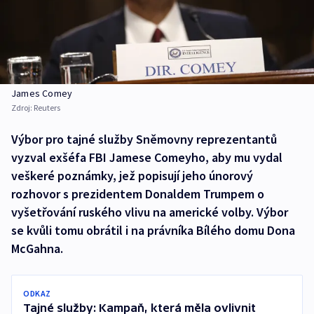
James Comey
Zdroj:
Reuters
Výbor pro tajné služby Sněmovny reprezentantů
vyzval exšéfa FBI Jamese Comeyho, aby mu vydal
veškeré poznámky, jež popisují jeho únorový
rozhovor s prezidentem Donaldem Trumpem o
vyšetřování ruského vlivu na americké volby. Výbor
se kvůli tomu obrátil i na právníka Bílého domu Dona
McGahna.
ODKAZ
Tajné služby: Kampaň, která měla ovlivnit