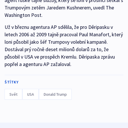
agent ruské tajné služby, který se loni v prosinci setkal s
Trumpovým zetěm Jaredem Kushnerem, uvedl The
Washington Post.
Už v březnu agentura AP sdělila, že pro Děripasku v
letech 2006 až 2009 tajně pracoval Paul Manafort, který
loni působil jako šéf Trumpovy volební kampaně.
Dostával prý ročně deset milionů dolarů za to, že
působil v USA ve prospěch Kremlu. Děripaska zprávu
popřel a agenturu AP zažaloval.
ŠTÍTKY
Svět
USA
Donald Trump